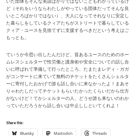
いた団体もそんな美談ばかりではないこともわかっているけ
ど（それをいうならわたしがやっている団体だってそんな良
いところばかりではない）、大人になってそれなりに安定し
た暮らしをしているクィアたちがストリートで暮らしている
クィア・ユースを見捨てずに支援するべきだという考えはご
もっとも。
ていうか今思い出したんだけど、昔あるユースのためのホー
ムレスシェルターで性労働と護身術や安全についての話し合
いに呼ばれて準備して行ったところ、たまたまレディ・ガガ
がコンサートに来ていて無料のチケットをたくさんシェルタ
ーに寄付したおかげで誰も話し合いに来なかったよ！まあそ
りゃわたしだってチケットもらいたかったくらいだから仕方
がないけど！てかシェルターの人、どうせ誰も来ないのわか
っていただろうから話し合いは中止ししといてくれよ！
Share this:
Bluesky
Mastodon
Threads