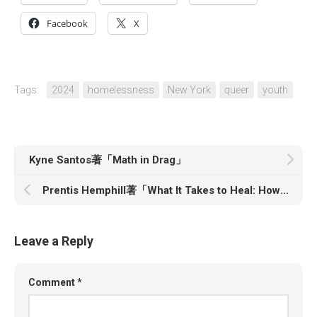
Facebook
X
Tags:
2024
homelessness
New York
queer
youth
Kyne Santos著「Math in Drag」
Prentis Hemphill著「What It Takes to Heal: How Transforming Ourselves Can Change the World」
Leave a Reply
Comment
*