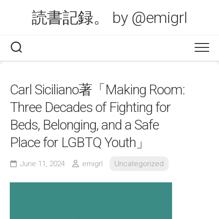
Skip
読書記録。 by @emigrl
to
content
Carl Siciliano著「Making Room:
Three Decades of Fighting for
Beds, Belonging, and a Safe
Place for LGBTQ Youth」
June 11, 2024
emigrl
Uncategorized