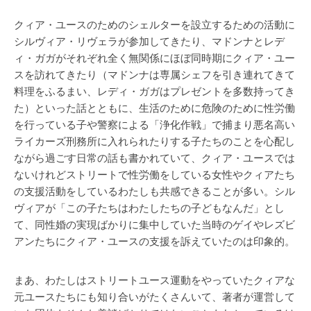
クィア・ユースのためのシェルターを設立するための活動に
シルヴィア・リヴェラが参加してきたり、マドンナとレデ
ィ・ガガがそれぞれ全く無関係にほぼ同時期にクィア・ユー
スを訪れてきたり（マドンナは専属シェフを引き連れてきて
料理をふるまい、レディ・ガガはプレゼントを多数持ってき
た）といった話とともに、生活のために危険のために性労働
を行っている子や警察による「浄化作戦」で捕まり悪名高い
ライカーズ刑務所に入れられたりする子たちのことを心配し
ながら過ごす日常の話も書かれていて、クィア・ユースでは
ないけれどストリートで性労働をしている女性やクィアたち
の支援活動をしているわたしも共感できることが多い。シル
ヴィアが「この子たちはわたしたちの子どもなんだ」とし
て、同性婚の実現ばかりに集中していた当時のゲイやレズビ
アンたちにクィア・ユースの支援を訴えていたのは印象的。
まあ、わたしはストリートユース運動をやっていたクィアな
元ユースたちにも知り合いがたくさんいて、著者が運営して