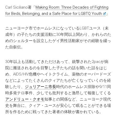
Carl Siciliano著「
Making Room: Three Decades of Fighting
for Beds, Belonging, and a Safe Place for LGBTQ Youth
」
ニューヨーク市でホームレスになっているLGBTユース（未
成年）の子たちの支援活動に30年間以上関わり、かれらのた
めのシェルターを設立したゲイ男性活動家がその経験を綴っ
た自叙伝。
30年以上も活動してきただけあって、銃撃された2pacが病
院に搬送されるのを目撃した子たちの話を聞いた話をはじ
め、AIDS/HIV危機やヘイトクライム、薬物のオーバードーズ
などによってたくさんのクィアたちが亡くなっていくのを経
験したり、
ジュリアーニ市長
時代のホームレス排除や9/11同
時多発テロ事件、少しでも批判すると激昂して報復してくる
アンドリュー・クオモ
知事との関係など、ニューヨーク現代
史を舞台に、クィア・ユースが安心して眠ることができる場
所を作るために戦ってきた著者の体験が書かれている。