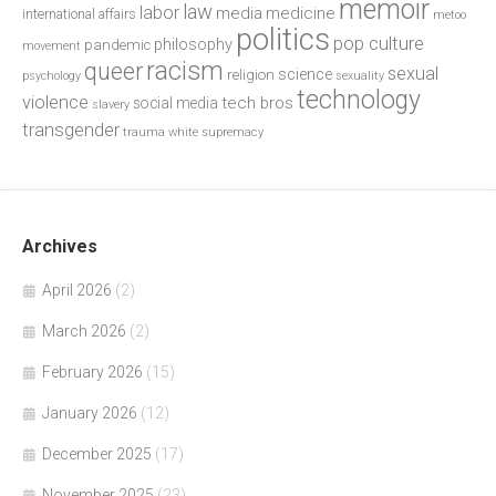
memoir
law
labor
media
medicine
international affairs
metoo
politics
pop culture
philosophy
pandemic
movement
racism
queer
sexual
science
religion
psychology
sexuality
technology
violence
tech bros
social media
slavery
transgender
trauma
white supremacy
Archives
April 2026
(2)
March 2026
(2)
February 2026
(15)
January 2026
(12)
December 2025
(17)
November 2025
(23)