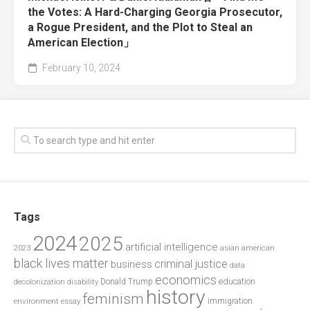
the Votes: A Hard-Charging Georgia Prosecutor,
a Rogue President, and the Plot to Steal an
American Election」
February 10, 2024
Tags
2024
2025
artificial intelligence
2023
asian american
black lives matter
criminal justice
business
data
economics
education
decolonization
Donald Trump
disability
history
feminism
environment
essay
immigration