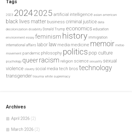
Tags
2024
2025
artificial intelligence
2023
asian american
black lives matter
criminal justice
business
data
economics
education
decolonization
Donald Trump
disability
history
feminism
environment
essay
immigration
memoir
law
labor
media
medicine
international affairs
metoo
politics
pop culture
philosophy
pandemic
movement
racism
queer
sexual
science
religion
psychology
sexuality
technology
violence
tech bros
social media
slavery
transgender
trauma
white supremacy
Archives
April 2026
(2)
March 2026
(2)