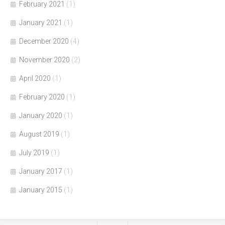
February 2021
(1)
January 2021
(1)
December 2020
(4)
November 2020
(2)
April 2020
(1)
February 2020
(1)
January 2020
(1)
August 2019
(1)
July 2019
(1)
January 2017
(1)
January 2015
(1)