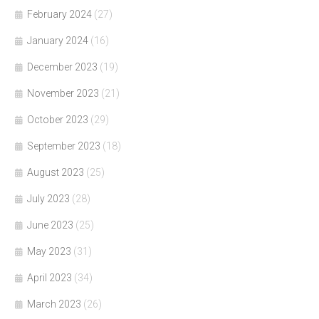
February 2024
(27)
January 2024
(16)
December 2023
(19)
November 2023
(21)
October 2023
(29)
September 2023
(18)
August 2023
(25)
July 2023
(28)
June 2023
(25)
May 2023
(31)
April 2023
(34)
March 2023
(26)