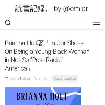
Skip
読書記録。 by @emigrl
to
content
Brianna Holt著「In Our Shoes:
On Being a Young Black Woman
in Not-So “Post-Racial”
America」
April 24, 2023
emigrl
Racial Justice