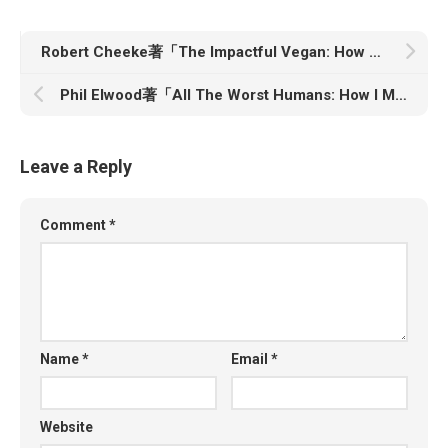
Robert Cheeke著「The Impactful Vegan: How You Can Save More Lives and Make the Biggest Difference for Animals and the Planet」
Phil Elwood著「All The Worst Humans: How I Made News for Dictators, Tycoons and Politicians」
Leave a Reply
Comment
*
Name
*
Email
*
Website