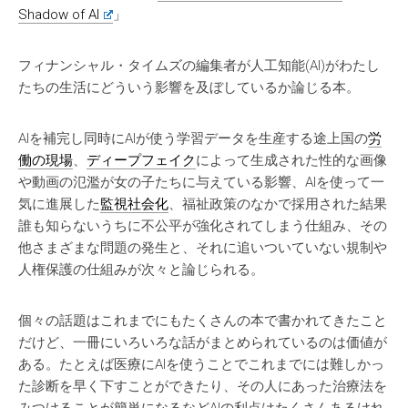
Shadow of AI
」
フィナンシャル・タイムズの編集者が人工知能(AI)がわたし
たちの生活にどういう影響を及ぼしているか論じる本。
AIを補完し同時にAIが使う学習データを生産する途上国の
労
働の現場
、
ディープフェイク
によって生成された性的な画像
や動画の氾濫が女の子たちに与えている影響、AIを使って一
気に進展した
監視社会化
、福祉政策のなかで採用された結果
誰も知らないうちに不公平が強化されてしまう仕組み、その
他さまざまな問題の発生と、それに追いついていない規制や
人権保護の仕組みが次々と論じられる。
個々の話題はこれまでにもたくさんの本で書かれてきたこと
だけど、一冊にいろいろな話がまとめられているのは価値が
ある。たとえば医療にAIを使うことでこれまでには難しかっ
た診断を早く下すことができたり、その人にあった治療法を