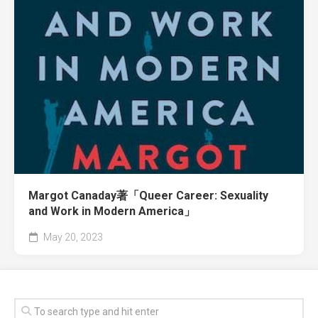
Margot Canaday著「Queer Career: Sexuality
and Work in Modern America」
May 20, 2023