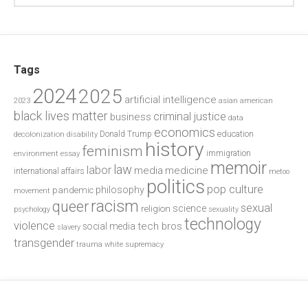
Tags
2024
2025
artificial intelligence
2023
asian american
black lives matter
criminal justice
business
data
economics
education
decolonization
Donald Trump
disability
history
feminism
environment
essay
immigration
memoir
law
labor
media
medicine
international affairs
metoo
politics
pop culture
philosophy
pandemic
movement
racism
queer
sexual
science
religion
psychology
sexuality
technology
violence
tech bros
social media
slavery
transgender
trauma
white supremacy