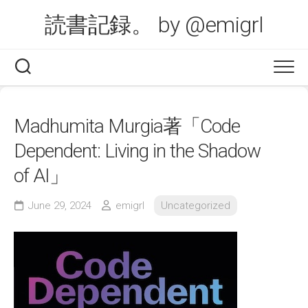
Skip
読書記録。 by @emigrl
to
content
Madhumita Murgia著「Code
Dependent: Living in the Shadow
of AI」
June 29, 2024
emigrl
Uncategorized