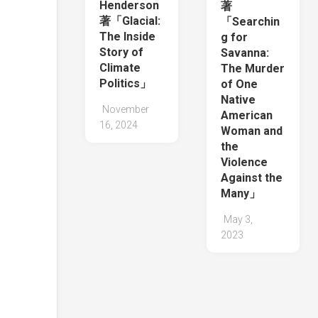
Henderson
著
著「Glacial:
「Searchin
The Inside
g for
Story of
Savanna:
Climate
The Murder
Politics」
of One
Native
November
American
16, 2024
Woman and
the
Violence
Against the
Many」
May 3,
2023