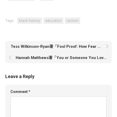
Tags:
black history
education
racism
Tess Wilkinson-Ryan著「Fool Proof: How Fear of Playing the Sucker Shapes Our Selves and the Social Order―and What We Can Do About It」
Hannah Matthews著「You or Someone You Love: Reflections from an Abortion Doula」
Leave a Reply
Comment
*