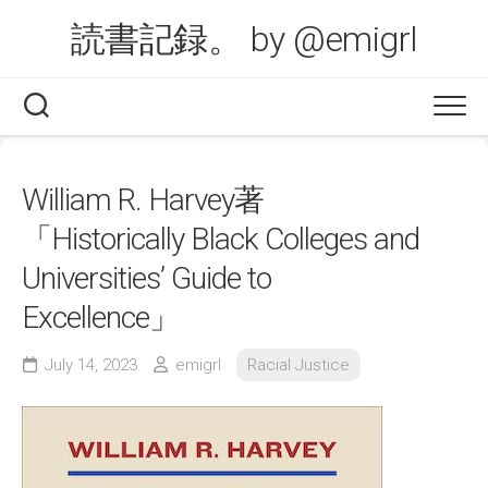
Skip
読書記録。 by @emigrl
to
content
William R. Harvey著
「Historically Black Colleges and
Universities’ Guide to
Excellence」
July 14, 2023
emigrl
Racial Justice