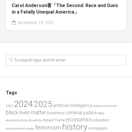
Carol Anderson著「The Second: Race and Guns
in a Fatally Unequal America」
November 19, 2021
Tags
2024
2025
artificial intelligence
2023
asian american
black lives matter
criminal justice
business
data
economics
education
decolonization
Donald Trump
disability
history
feminism
environment
essay
immigration