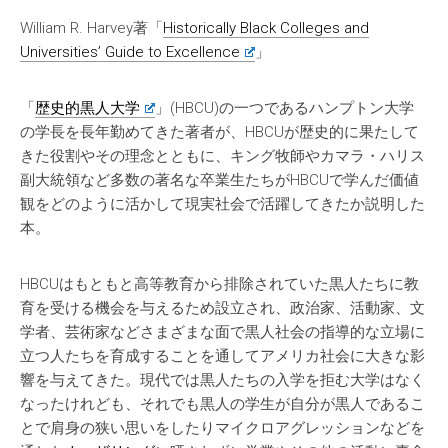
William R. Harvey著「
Historically Black Colleges and
Universities’ Guide to Excellence
」
「
歴史的黒人大学
」(HBCU)の一つであるハンプトン大学
の学長を長年勤めてきた著者が、HBCUが歴史的に果たして
きた役割やその理念とともに、キング牧師やカマラ・ハリス
副大統領など多数の著名な卒業生たちがHBCUで学んだ価値
観をどのように活かして現実社会で活躍してきたか説明した
本。
HBCUはもともと高等教育から排除されていた黒人たちに教
育を受ける機会を与えるため設立され、政治家、活動家、文
学者、芸術家などさまざまな面で黒人社会の指導的な立場に
立つ人たちを育成することを通してアメリカ社会に大きな影
響を与えてきた。現代では黒人たちの入学を拒む大学はなく
なったけれども、それでも黒人の学生が自分が黒人であるこ
とで肩身の狭い思いをしたりマイクロアグレッションなどを