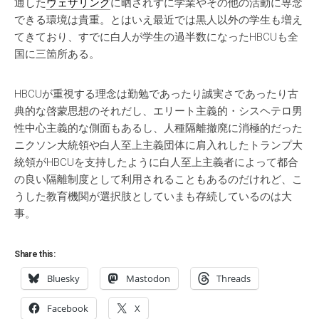
通した
ウェザリング
に晒されずに学業やその他の活動に専念
できる環境は貴重。とはいえ最近では黒人以外の学生も増え
てきており、すでに白人が学生の過半数になったHBCUも全
国に三箇所ある。
HBCUが重視する理念は勤勉であったり誠実さであったり古
典的な啓蒙思想のそれだし、エリート主義的・シスヘテロ男
性中心主義的な側面もあるし、人種隔離撤廃に消極的だった
ニクソン大統領や白人至上主義団体に肩入れしたトランプ大
統領がHBCUを支持したように白人至上主義者によって都合
の良い隔離制度として利用されることもあるのだけれど、こ
うした教育機関が選択肢としていまも存続しているのは大
事。
Share this:
Bluesky
Mastodon
Threads
Facebook
X