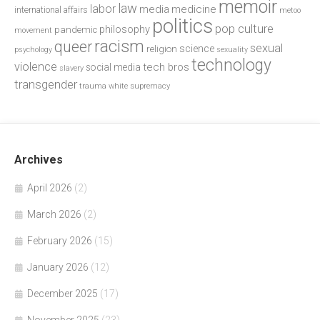
memoir
law
labor
media
medicine
international affairs
metoo
politics
pop culture
philosophy
pandemic
movement
racism
queer
sexual
science
religion
psychology
sexuality
technology
violence
tech bros
social media
slavery
transgender
trauma
white supremacy
Archives
April 2026
(2)
March 2026
(2)
February 2026
(15)
January 2026
(12)
December 2025
(17)