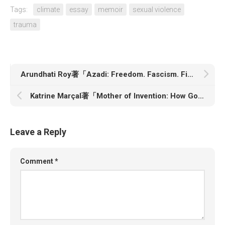
Tags:
climate
essay
memoir
sexual violence
trauma
Arundhati Roy著「Azadi: Freedom. Fascism. Fiction.」
Katrine Marçal著「Mother of Invention: How Good Ideas Get Ignored in an Economy Built for Men」
Leave a Reply
Comment
*