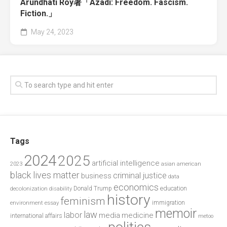
Arundhati Roy著「Azadi: Freedom. Fascism.
Fiction.」
May 24, 2023
Tags
2024
2025
artificial intelligence
2023
asian american
black lives matter
criminal justice
business
data
economics
education
decolonization
Donald Trump
disability
history
feminism
environment
essay
immigration
memoir
law
labor
media
medicine
international affairs
metoo