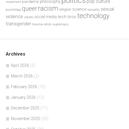
politics
pop culture
philosophy
pandemic
movement
racism
queer
sexual
science
religion
psychology
sexuality
technology
violence
tech bros
social media
slavery
transgender
trauma
white supremacy
Archives
April 2026
(2)
March 2026
(2)
February 2026
(15)
January 2026
(12)
December 2025
(17)
November 2025
(23)