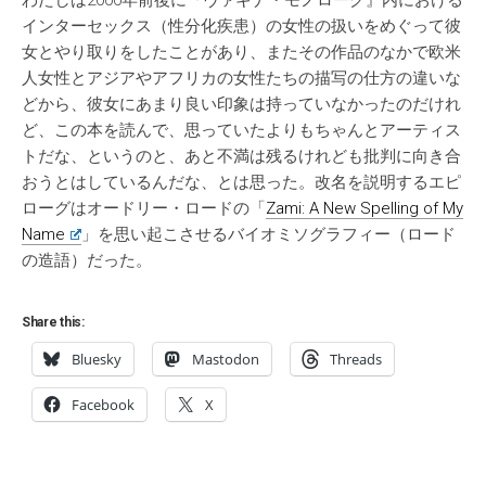
わたしは2000年前後に『ヴァギナ・モノローグ』内における
インターセックス（性分化疾患）の女性の扱いをめぐって彼
女とやり取りをしたことがあり、またその作品のなかで欧米
人女性とアジアやアフリカの女性たちの描写の仕方の違いな
どから、彼女にあまり良い印象は持っていなかったのだけれ
ど、この本を読んで、思っていたよりもちゃんとアーティス
トだな、というのと、あと不満は残るけれども批判に向き合
おうとはしているんだな、とは思った。改名を説明するエピ
ローグはオードリー・ロードの「
Zami: A New Spelling of My
Name
」を思い起こさせるバイオミソグラフィー（ロード
の造語）だった。
Share this:
Bluesky
Mastodon
Threads
Facebook
X