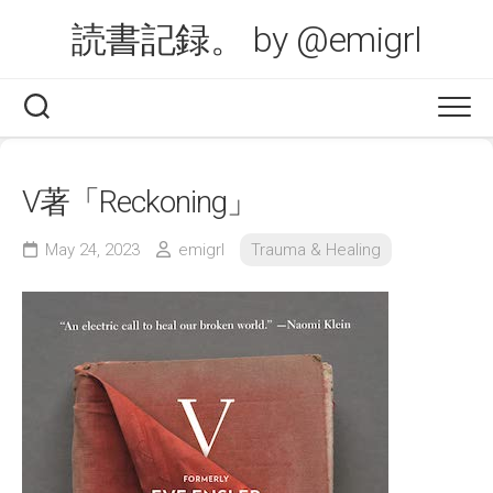
Skip
読書記録。 by @emigrl
to
content
V著「Reckoning」
May 24, 2023
emigrl
Trauma & Healing