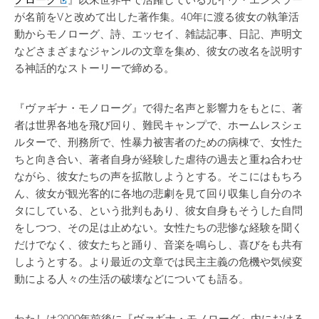
ノローグ
』以来世界中で活躍している元イヴ・エンスラー
が名前をVと改めて出した著作集。40年に渡る彼女の執筆活
動からモノローグ、詩、エッセイ、雑誌記事、日記、声明文
などさまざまなジャンルの文章を集め、彼女の改名を説明す
る神話的なストーリーで締める。
『ヴァギナ・モノローグ』で得た名声と影響力をもとに、著
者は世界各地を飛び回り、難民キャンプで、ホームレスシェ
ルターで、刑務所で、性暴力被害者のための病棟で、女性た
ちと向き合い、著者自身が経験した虐待の過去と重ね合わせ
ながら、彼女たちの声を拡散しようとする。そこにはもちろ
ん、彼女が観光客的に各地の悲劇を見て回り収集し自分のネ
タにしている、という批判もあり、彼女自身もそうした自問
をしつつ、その足は止めない。女性たちの悲惨な経験を聞く
だけでなく、彼女たちと踊り、音楽を鳴らし、喜びをも共有
しようとする。より最近の文章では民主主義の危機や気候変
動による人々の生活の破壊などについても語る。