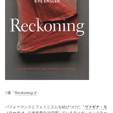
V著「
Reckoning
」
パフォーマンスとフェミニズムを結びつけた『
ヴァギナ・モ