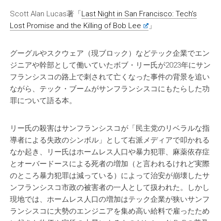
Scott Alan Lucas著「
Last Night in San Francisco: Tech’s
Lost Promise and the Killing of Bob Lee
」
グーグルやスクウェア（現ブロック）などテック企業でエン
ジニアや幹部として働いていたボブ・リー氏が2023年にサン
フランシスコの路上で刺されて亡くなった事件の背景を追い
ながら、テック・ブームがサンフランシスコにもたらした功
罪について語る本。
リー氏の殺害はサンフランシスコが「民主党のリベラルな指
導者による失政のシンボル」として右派メディアで叩かれる
なか起き、リー氏はホームレス人口や暴力犯罪、麻薬依存症
とオーバードースによる死者の増加（と言われるけれど実際
のところ暴力犯罪は減っている）によって治安が崩壊したサ
ンフランシスコ市政の被害者の一人として扱われた。しかし
現地では、ホームレス人口の増加はテック企業が狭いサンフ
ランシスコに大勢のエンジニアを集め高い給料で雇ったため