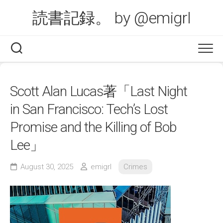
Skip
読書記録。 by @emigrl
to
content
Scott Alan Lucas著「Last Night
in San Francisco: Tech’s Lost
Promise and the Killing of Bob
Lee」
August 30, 2025
emigrl
Crimes