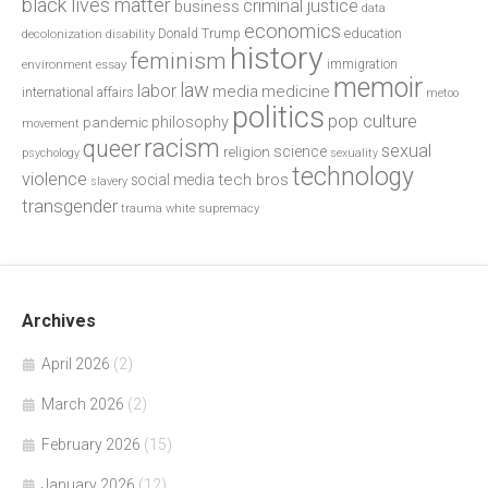
black lives matter
criminal justice
business
data
economics
education
decolonization
Donald Trump
disability
history
feminism
environment
essay
immigration
memoir
law
labor
media
medicine
international affairs
metoo
politics
pop culture
philosophy
pandemic
movement
racism
queer
sexual
science
religion
psychology
sexuality
technology
violence
tech bros
social media
slavery
transgender
trauma
white supremacy
Archives
April 2026
(2)
March 2026
(2)
February 2026
(15)
January 2026
(12)