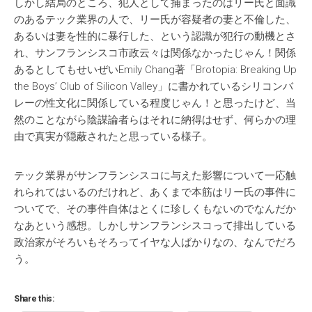
しかし結局のところ、犯人として捕まったのはリー氏と面識
のあるテック業界の人で、リー氏が容疑者の妻と不倫した、
あるいは妻を性的に暴行した、という認識が犯行の動機とさ
れ、サンフランシスコ市政云々は関係なかったじゃん！関係
あるとしてもせいぜいEmily Chang著「Brotopia: Breaking Up
the Boys’ Club of Silicon Valley」に書かれているシリコンバ
レーの性文化に関係している程度じゃん！と思ったけど、当
然のことながら陰謀論者らはそれに納得はせず、何らかの理
由で真実が隠蔽されたと思っている様子。
テック業界がサンフランシスコに与えた影響について一応触
れられてはいるのだけれど、あくまで本筋はリー氏の事件に
ついてで、その事件自体はとくに珍しくもないのでなんだか
なあという感想。しかしサンフランシスコって排出している
政治家がそろいもそろってイヤな人ばかりなの、なんでだろ
う。
Share this: