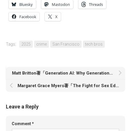
Bluesky
Mastodon
Threads
Facebook
X
Tags:
2025
crime
San Francisco
tech bros
Matt Britton著「Generation AI: Why Generation Alpha and the Age Of AI Will Change Everything」
Margaret Grace Myers著「The Fight for Sex Ed: The Century-Long Battle Between Truth and Doctrine」
Leave a Reply
Comment
*