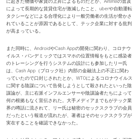
に起きた物価や家賃の上昇によるものだとか、AirBnBの普及
によって長期的な賃貸住宅が激減したこと、uberや自動運転
タクシーなどによる合理化により一般労働者の生活が脅かさ
れていることが原因であるとして、テック企業に対する批判
が高まっている。
また同時に、AndroidやCash Appの開発に関わり、コロナウ
イルス・パンデミックではスマホの位置情報をもとに感染者
のトレーシングを行うシステムの設計にも参加したリー氏
は、Cash App（ブロック社）内部の金融法上の不正に関わ
っていたので口封じされたとか、WTOによるコロナウイルス
に関する陰謀について告発しようとして殺されたといった陰
謀論が、主に右派インフルエンサーや陰謀論者たちによって
何の根拠もなく宣伝された。大手メディアまでもがテック業
界の噂話に流されて、リー氏は秘密のセックスクラブの会員
だったという報道が流れたが、著者はそのセックスクラブが
実在することを確認できなかった。