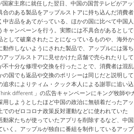
平が国家主席に就任した翌日、中国の国営テレビがアッ
具合のある製品をアップルストアに持ち込んだ消費者
く中古品をあてがっている、ほかの国に比べて中国人
うキャンペーンを行う。実際には不具合があるとして
品として破棄されたことになっているものや、海外か
に動作しないようにされた製品で、アップルには落ち
のアップルストアに見せかけた店舗で売られたりして
が不十分な修理や交換を行ったことで、消費者は混乱
かの国でも返品や交換のポリシーは同じだと説明して
の追求によりティム・クック本人による謝罪に追い込
nk different.」の広告キャンペーンにキング牧師や
採用しようとしたほど中国の政治に無頓着だったアッ
土でのゼロコロナ政策反対運動などに使われていた
り、活動家たちが使っていたアプリを削除するなど、中
ていく。アップルが独自に番組を制作しているアップ