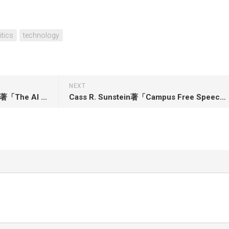
itics
technology
NEXT
Emily M. Bender & Alex Hanna著「The AI Con: How to Fight Big Tech’s Hype and Create the Future We Want」
Cass R. Sunstein著「Campus Free Speech: A Pocket Guide」