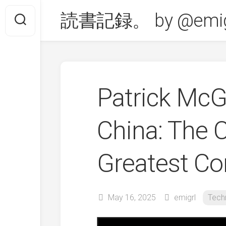
Skip
読書記録。 by @emig
to
content
Patrick Mc
China: The C
Greatest 
May 16, 2025
emigrl
Tech