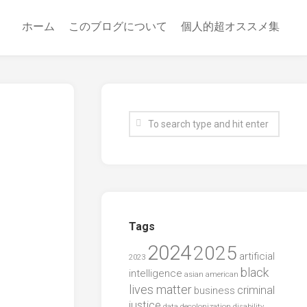
ホーム
このブログについて
個人的超オススメ集
Tags
2024
2025
artificial
2023
black
intelligence
asian american
lives matter
criminal
business
justice
data
decolonization
disability