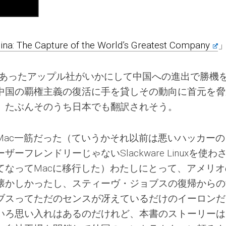
hina: The Capture of the World’s Greatest Company
にあったアップル社がいかにして中国への進出で勝機
中国の覇権主義の復活に手を貸しその動向に首元を脅
。たぶんそのうち日本でも翻訳されそう。
Mac一筋だった（ていうかそれ以前は悪いハッカーの
フレンドリーじゃないSlackware Linuxを使わ
てなってMacに移行した）わたしにとって、アメリオ
懐かしかったし、スティーヴ・ジョブスの復帰からの
ブスってただのセンスが冴えているだけのイーロンだ
いろ思い入れはあるのだけれど、本書のストーリーは