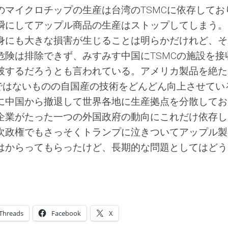
のマイクロチップの生産は台湾のTSMCに依存してお
瞬にしてアップル商品の生産はストップしてしまう。
身にも大きな損害が生じることは明らかだけれど、そ
危険は排除できず、みすみす中国にTSMCの施設を接
破するだろうとも言われている。アメリカ製品を絶た
どではないものの自国産の技術をどんどん向上させてい
に中国から撤退して世界各地に生産拠点を分散してお
企業がたった一つの外国政府の動向にこれだけ依存し
次政権でもさっそくトランプに泣きついてアップル製
はからってもらったけど、長期的な問題としてはどう
Threads
Facebook
X