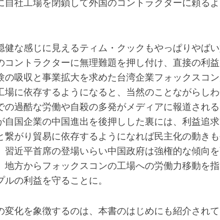
に自社工場を閉鎖して外国のコントラクターに頼るよ
穏健な感じに見えるティム・クックもやっぱりやばい
のコントラクターに無理難題を押し付け、直接の利益
験の吸収と事業拡大を求めた台湾企業フォックスコン
工場に依存するようになると、当然のことながらしわ
での過酷な労働や自殺の多発がメディアに報道される
が自国企業の中国進出を後押しした裏には、利益追求
と繋がり貿易に依存するようになれば民主化の動きも
、習近平首席の登場いらい中国政府は強権的な傾向を
、地方からフォックスコンの工場への労働力移動を指
プルの利益を守ることに。
の変化を象徴するのは、本書のはじめにも紹介されて