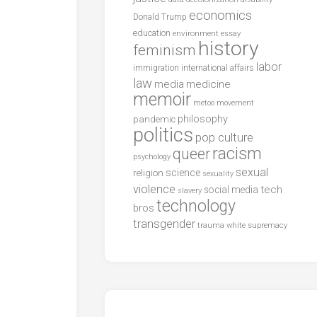
economics
Donald Trump
education
environment
essay
history
feminism
labor
international affairs
immigration
law
media
medicine
memoir
metoo
movement
philosophy
pandemic
politics
pop culture
racism
queer
psychology
sexual
science
religion
sexuality
violence
tech
social media
slavery
technology
bros
transgender
trauma
white supremacy