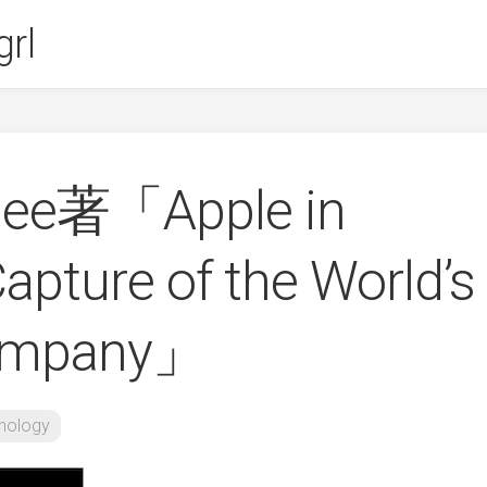
rl
Gee著「Apple in
apture of the World’s
Company」
nology