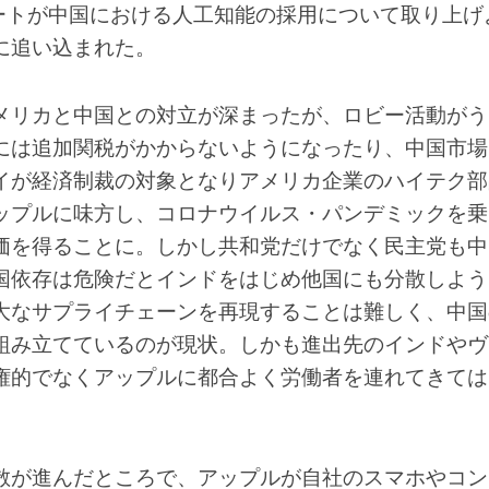
アートが中国における人工知能の採用について取り上げ
に追い込まれた。
メリカと中国との対立が深まったが、ロビー活動がう
には追加関税がかからないようになったり、中国市場
イが経済制裁の対象となりアメリカ企業のハイテク部
ップルに味方し、コロナウイルス・パンデミックを乗
価を得ることに。しかし共和党だけでなく民主党も中
国依存は危険だとインドをはじめ他国にも分散しよう
大なサプライチェーンを再現することは難しく、中国
組み立てているのが現状。しかも進出先のインドやヴ
権的でなくアップルに都合よく労働者を連れてきては
。
散が進んだところで、アップルが自社のスマホやコン