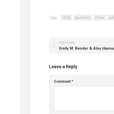
Tags:
2025
business
China
pol
PREVIOUS
Leave a Reply
Comment
*