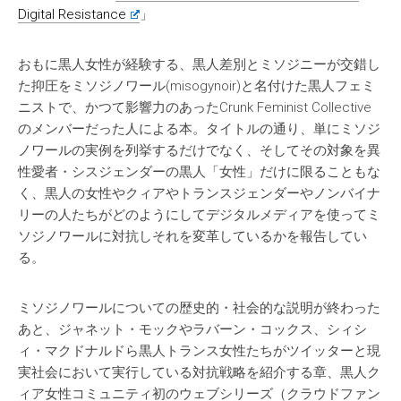
Digital Resistance
」
おもに黒人女性が経験する、黒人差別とミソジニーが交錯し
た抑圧をミソジノワール(misogynoir)と名付けた黒人フェミ
ニストで、かつて影響力のあったCrunk Feminist Collective
のメンバーだった人による本。タイトルの通り、単にミソジ
ノワールの実例を列挙するだけでなく、そしてその対象を異
性愛者・シスジェンダーの黒人「女性」だけに限ることもな
く、黒人の女性やクィアやトランスジェンダーやノンバイナ
リーの人たちがどのようにしてデジタルメディアを使ってミ
ソジノワールに対抗しそれを変革しているかを報告してい
る。
ミソジノワールについての歴史的・社会的な説明が終わった
あと、ジャネット・モックやラバーン・コックス、シィシ
ィ・マクドナルドら黒人トランス女性たちがツイッターと現
実社会において実行している対抗戦略を紹介する章、黒人ク
ィア女性コミュニティ初のウェブシリーズ（クラウドファン