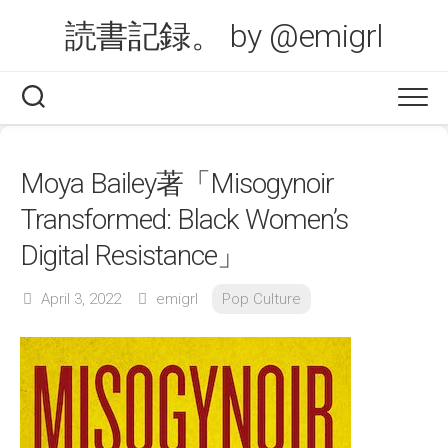
Skip
読書記録。 by @emigrl
to
content
Moya Bailey著「Misogynoir
Transformed: Black Women’s
Digital Resistance」
April 3, 2022
emigrl
Pop Culture