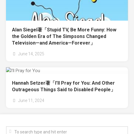
Alan Siegel著「Stupid TV, Be More Funny: How
the Golden Era of The Simpsons Changed
Television—and America—Forever」
June 14, 2025
Hannah Setzer著「I’ll Pray for You: And Other
Outrageous Things Said to Disabled People」
June 11, 2024