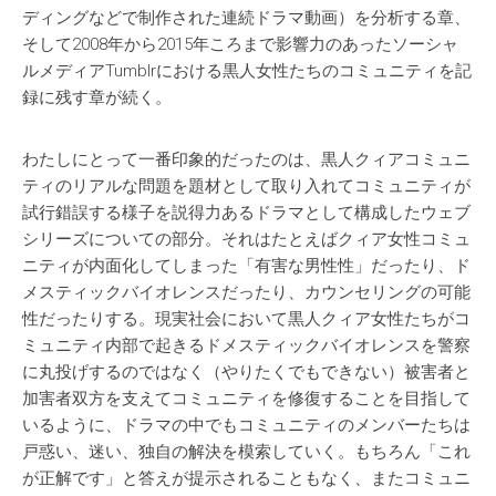
ディングなどで制作された連続ドラマ動画）を分析する章、
そして2008年から2015年ころまで影響力のあったソーシャ
ルメディアTumblrにおける黒人女性たちのコミュニティを記
録に残す章が続く。
わたしにとって一番印象的だったのは、黒人クィアコミュニ
ティのリアルな問題を題材として取り入れてコミュニティが
試行錯誤する様子を説得力あるドラマとして構成したウェブ
シリーズについての部分。それはたとえばクィア女性コミュ
ニティが内面化してしまった「有害な男性性」だったり、ド
メスティックバイオレンスだったり、カウンセリングの可能
性だったりする。現実社会において黒人クィア女性たちがコ
ミュニティ内部で起きるドメスティックバイオレンスを警察
に丸投げするのではなく（やりたくでもできない）被害者と
加害者双方を支えてコミュニティを修復することを目指して
いるように、ドラマの中でもコミュニティのメンバーたちは
戸惑い、迷い、独自の解決を模索していく。もちろん「これ
が正解です」と答えが提示されることもなく、またコミュニ