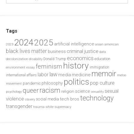
Tags
2024
2025
artificial intelligence
2023
asian american
black lives matter
criminal justice
business
data
economics
education
decolonization
Donald Trump
disability
history
feminism
environment
essay
immigration
memoir
law
labor
media
medicine
international affairs
metoo
politics
pop culture
philosophy
pandemic
movement
racism
queer
sexual
science
religion
psychology
sexuality
technology
violence
tech bros
social media
slavery
transgender
trauma
white supremacy