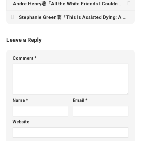
Andre Henry著「All the White Friends I Couldn’t Keep: Hope—and Hard Pills to Swallow—About Fighting for Black Lives」
Stephanie Green著「This Is Assisted Dying: A Doctor’s Story of Empowering Patients at the End of Life」
Leave a Reply
Comment
*
Name
*
Email
*
Website