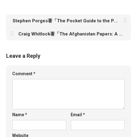
Stephen Porges著「The Pocket Guide to the Polyvagal Theory: The Transformative Power of Feeling Safe」
Craig Whitlock著「The Afghanistan Papers: A Secret History of the War」
Leave a Reply
Comment
*
Name
*
Email
*
Website