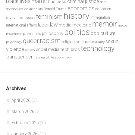
black lives matter
criminal justice
business
data
economics
education
decolonization
Donald Trump
disability
history
feminism
environment
essay
immigration
memoir
law
labor
media
medicine
international affairs
metoo
politics
pop culture
philosophy
pandemic
movement
racism
queer
sexual
science
religion
psychology
sexuality
technology
violence
tech bros
social media
slavery
transgender
trauma
white supremacy
Archives
April 2026
(2)
March 2026
(2)
February 2026
(15)
January 2026
(12)