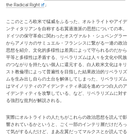
the Radical Right
」
ここのところ欧米で猛威をふるった、オルトライトやアイデ
ンティタリアンを自称する右翼過激派の思想についての本。
ドイツの保守革命に関わったオスヴァルト・シュペングラー
からアメリカのサミュエル・フランシスに繋がる一連の政治
思想を紹介。文化的多様性は差異によって守られるのだから
平等と多様性は矛盾する、リベラリズムは人々を文化や民族
のつながりを持たない個人に還元する、白人欧米文化はキリ
スト教倫理によって普遍性を目指した結果政治的リベラリズ
ムを生み出し自らの土台を解体してしまった、リベラリズム
はマイノリティのアイデンティティ承認を進めつつ白人のア
イデンティティを攻撃している、など、リベラリズムに対す
る強烈な批判が解説される。
実際にオルトライトの人たちがこれらの政治思想を読んで影
響されているかというと、ごく一部のインテリ層だけだろっ
て気がするんだけど、まあ左翼だってマルクスとか読んでる