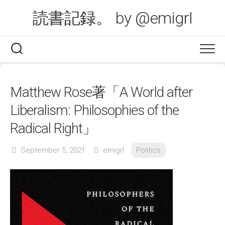
Skip
読書記録。 by @emigrl
to
content
Matthew Rose著「A World after
Liberalism: Philosophies of the
Radical Right」
September 5, 2021
emigrl
Politics