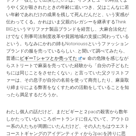
トファー役として出演したC.J.は、インタビューの時点でよ
うやく父が殺されたときの年齢に追いつき、父はこんなに若
い年齢であれだけの成果を残して死んだんだと、いう実感が
伝わってくる。かれはいま父親のレガシーを継承するThink
BIGというマリファナ製品ブランドを経営し、大麻合法化だ
けでなく刑事司法制度改革や貧困地域の支援に関わっている
という。ちなみにかれの姉もNotorioussというファッション
ブランドの服を売っているらしい…と聞いて調べてみたら、
普通に
ビギーTシャツとか売ってた
ｗ 命の危険を感じなが
らストリートで麻薬を売っていた経験から「自分の子どもた
ちには同じことをさせたくない」と言っていた父クリストフ
ァーは、その息子が自分の名前を使って商売したり、麻薬取
り締まりによる弊害をなくすための活動をしていることを知
ったら満足するだろうか。
わたし個人の話だけど、まだビギーと２pacの殺害から数年
しかたっていないころポートランドに住んでいて、アウトロ
ー系の人たちが周囲にいたんだけど、その人たちはウエスト
コーストギャングのアイデンティティから2pacを誇りに思