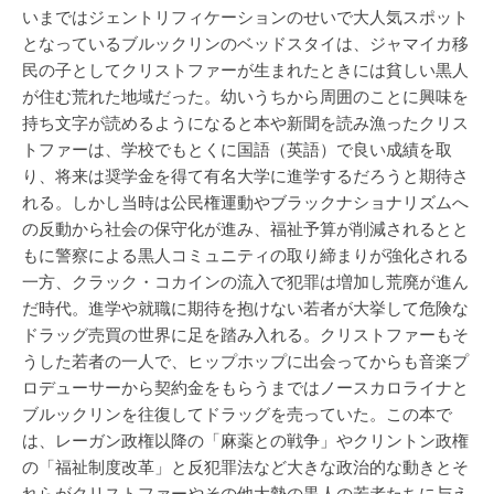
いまではジェントリフィケーションのせいで大人気スポット
となっているブルックリンのベッドスタイは、ジャマイカ移
民の子としてクリストファーが生まれたときには貧しい黒人
が住む荒れた地域だった。幼いうちから周囲のことに興味を
持ち文字が読めるようになると本や新聞を読み漁ったクリス
トファーは、学校でもとくに国語（英語）で良い成績を取
り、将来は奨学金を得て有名大学に進学するだろうと期待さ
れる。しかし当時は公民権運動やブラックナショナリズムへ
の反動から社会の保守化が進み、福祉予算が削減されるとと
もに警察による黒人コミュニティの取り締まりが強化される
一方、クラック・コカインの流入で犯罪は増加し荒廃が進ん
だ時代。進学や就職に期待を抱けない若者が大挙して危険な
ドラッグ売買の世界に足を踏み入れる。クリストファーもそ
うした若者の一人で、ヒップホップに出会ってからも音楽プ
ロデューサーから契約金をもらうまではノースカロライナと
ブルックリンを往復してドラッグを売っていた。この本で
は、レーガン政権以降の「麻薬との戦争」やクリントン政権
の「福祉制度改革」と反犯罪法など大きな政治的な動きとそ