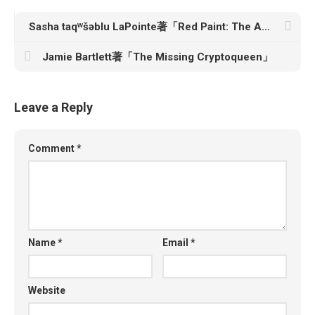
Sasha taqʷšəblu LaPointe著「Red Paint: The Ancestral Autobiography of a Coast Salish Punk」
Jamie Bartlett著「The Missing Cryptoqueen」
Leave a Reply
Comment
*
Name
*
Email
*
Website