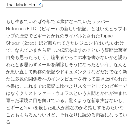
That Made Him
」
もし生きていれば今年で50歳になっていたラッパー
Notorious B.I.G.（ビギー）の新しい伝記。とはいえヒップホ
ップの歴史でビギーとかれのライバルとされたTupac
Shakur（2pac）ほど擦られてきたレジェンドはいないわけ
で、なんでいまさら新しい伝記を出すの？という疑問は著者
自身も思ったらしく、編集者からこの本を書かないかと誘わ
れたとき思わずメールを削除しそうになったという。なんと
か思い直して既存の伝記やドキュメンタリなどだけでなく新
たに多数の関係者へのインタビューを行って書き上げられた
本書は、これまでの伝記に比べよりスターとしてのビギーで
はなくクリストファー・ウォラスという人間とかれが生まれ
育った環境に目を向けている。驚くような新事実はないし、
ビギーと2pacを殺した犯人が誰なのか名指しするみたいな
ことももちろんないけど、それなりに読める内容になってい
る。