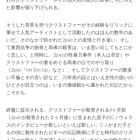
れらがクリストファーやその他大勢の黒人の若者たちに与え
た影響が掘り下げられる。
そうした背景を持つクリストファーがその経験をリリックに
乗せて人気アーティストとして活動したのはほんの数年のあ
いだ。そのなかで紡がれた2pacとの友情と行き違い、そし
て東西抗争の勃発と両者の殺害は、いま思い出してもとにか
く悲しい。と同時に、2pacの性暴力事件（本人は否定）や
クリストファーの妻をめぐる両者の公でのやり取り
（2pac「Hit ‘Em Up」など）、そしてクリストファーの数多
い不倫とその言い訳など、25年前の話とはいえ女性の扱いの
ひどさが目立つのは、いまの価値観から書かれた伝記だから
こそかも。
終盤に提示される、クリストファーが殺害される4ヶ月前
（2pacが殺害された２ヶ月後）に生まれた息子のC.J.ウォラ
スのインタビューが新しいといえば新しい。C.J.がまだ子ど
もの頃に製作されたビギーの伝記映画に子ども時代のクリス