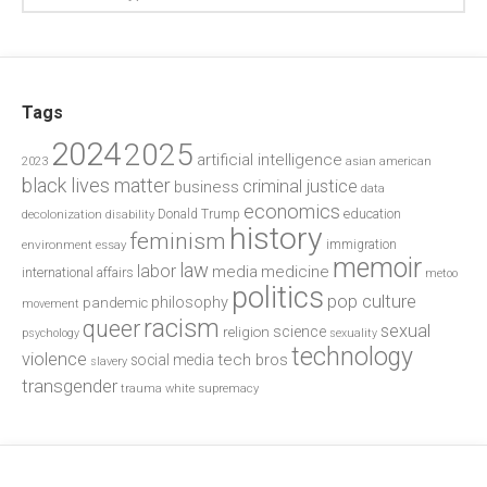
Tags
2024
2025
artificial intelligence
2023
asian american
black lives matter
criminal justice
business
data
economics
education
decolonization
Donald Trump
disability
history
feminism
environment
essay
immigration
memoir
law
labor
media
medicine
international affairs
metoo
politics
pop culture
philosophy
pandemic
movement
racism
queer
sexual
science
religion
psychology
sexuality
technology
violence
tech bros
social media
slavery
transgender
trauma
white supremacy