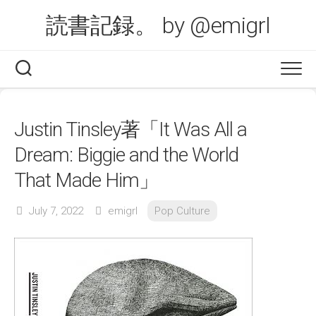
Skip
読書記録。 by @emigrl
to
content
Justin Tinsley著「It Was All a
Dream: Biggie and the World
That Made Him」
July 7, 2022
emigrl
Pop Culture