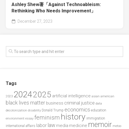
Ashley Shew著「Against Technoableism:
Rethinking Who Needs Improvement」
December 27, 2023
Tags
2024
2025
artificial intelligence
2023
asian american
black lives matter
criminal justice
business
data
economics
education
decolonization
Donald Trump
disability
history
feminism
environment
essay
immigration
memoir
law
labor
media
medicine
international affairs
metoo