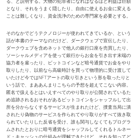
る、と説明する。大物の犯罪者になればなるほど利益は巨額
となり、それをうまく隠したり、自由に使えるお金に変える
ことは難しくなり、資金洗浄のための専門家を必要とする。
そのなかでどうテクノロジーが使われてきているか、という
話が本書のテーマなのだけど、ダークウェブで宣伝したり、
ダークウェブを含めネットで他人の銀行口座を売買したり、
ソーシャルメディアを使って銀行からお金を引き出す末端の
協力者を雇ったり、ビットコインなど暗号通貨でお金をやり
取りしたり、以前なら高級時計を買って物理的に受け渡して
いたけど今ではNFTアートの取り引きという形を取ったりと
いう話で、まああんまりこちらの予想を超えてこない内容。
匿名で扱えるとはいえすべてのやり取りが公開されているた
め追跡されるおそれがあるビットコインをシャッフルして出
所を分からなくするサービスが生まれたけど、捜査当局に潰
されたり偽物のサービスを作られてやり取りがすべて抜き取
られていたりした反省を受け、誰も関与しなくてもプログラ
ムされたとおりに暗号通貨をシャッフルしてくれるトルネー
ド・キャッシュの仕組みが理解できたけど、それを知ってど