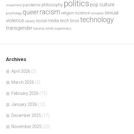
politics
pop culture
philosophy
pandemic
movement
racism
queer
sexual
science
religion
psychology
sexuality
technology
violence
tech bros
social media
slavery
transgender
trauma
white supremacy
Archives
April 2026
(2)
March 2026
(2)
February 2026
(15)
January 2026
(12)
December 2025
(17)
November 2025
(23)