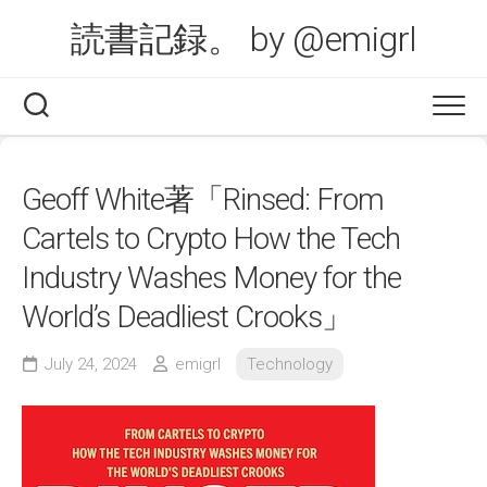
Skip
読書記録。 by @emigrl
to
content
Geoff White著「Rinsed: From
Cartels to Crypto How the Tech
Industry Washes Money for the
World’s Deadliest Crooks」
July 24, 2024
emigrl
Technology