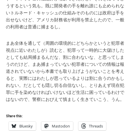
うするという気も。既に開発者の手を離れ誰にも止められな
いトルネード・キャッシュの仕組みそのものには政府は手を
出せないけど、アメリカ財務省が利用を禁止したので、一般
の利用者は普通に捕まるし。
まあ全体を通して（周囲の環境的にどちらかというと犯罪者
視点に近いわたしが）読むと、犯罪って一時的に大儲けした
としても結局捕まるんだな、割に合わないな、と思ってしま
うのだけど、まあ捕まっていない犯罪者についての情報は報
道されていないから本書でも取り上げようがないことを考え
ると、実際にはわたしが思っているよりは割に合うのかもし
れない。だとしても隠し切る自信ないし、とりあえず現在犯
罪に手を染めなければいけないほど生活に困っているわけで
はないので、警察におびえて慎ましく生きていこう、うん。
Share this:
Bluesky
Mastodon
Threads