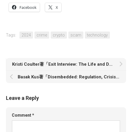
Facebook
X
Tags:
2024
crime
crypto
scam
technology
Kristi Coulter著「Exit Interview: The Life and Death of My Ambitious Career」
Basak Kus著「Disembedded: Regulation, Crisis, and Democracy in the Age of Finance」
Leave a Reply
Comment
*