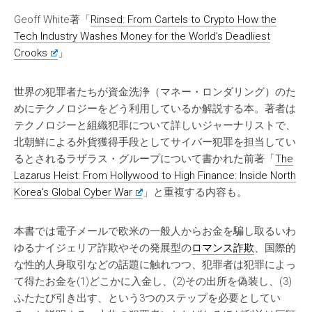
Geoff White著「
Rinsed: From Cartels to Crypto How the
Tech Industry Washes Money for the World’s Deadliest
Crooks
」
世界の犯罪者たちが資金洗浄（マネー・ロンダリング）のた
めにテクノロジーをどう利用しているか解説する本。著者は
テクノロジーと組織犯罪について詳しいジャーナリストで、
北朝鮮による外貨獲得手段としてサイバー犯罪を担当してい
るとされるラザラス・グループについて書かれた前著「
The
Lazarus Heist: From Hollywood to High Finance: Inside North
Korea’s Global Cyber War
」と重複する内容も。
本書では電子メールで欧米の一般人からお金を騙し取るいわ
ゆるナイジェリア詐欺やその発展型の
ロマンス詐欺
、国際的
な性的人身取引などの話題に触れつつ、犯罪者は犯罪によっ
て得たお金を(1)どこかに入金し、(2)その出所を偽装し、(3)
ふたたび引き出す、という3つのステップを必要としてい