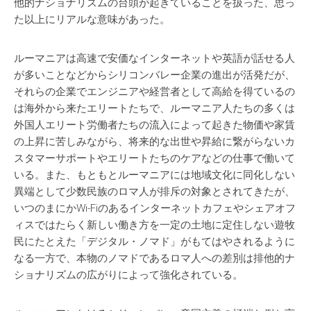
他的ナショナリズムの台頭が起きていることを扱った、思っ
た以上にリアルな意味があった。
ルーマニアは高速で安価なインターネットや英語が話せる人
が多いことなどからシリコンバレー企業の進出が活発だが、
それらの企業でエンジニアや経営者として高給を得ているの
は海外から来たエリートたちで、ルーマニア人たちの多くは
外国人エリート労働者たちの流入によって起きた物価や家賃
の上昇に苦しみながら、将来的な出世や昇給に繋がらないカ
スタマーサポートやエリートたちのケアなどの仕事で働いて
いる。また、もともとルーマニアには地域文化に同化しない
異端として少数民族のロマ人が排斥の対象とされてきたが、
いつのまにかWi-Fiのあるインターネットカフェやシェアオフ
ィスではたらく新しい働き方を一定の土地に定住しない遊牧
民にたとえた「デジタル・ノマド」がもてはやされるように
なる一方で、本物のノマドであるロマ人への差別は排他的ナ
ショナリズムの広がりによって強化されている。