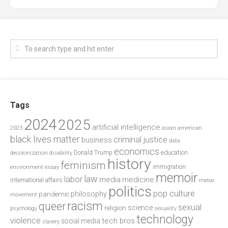
Tags
2024
2025
artificial intelligence
2023
asian american
black lives matter
criminal justice
business
data
economics
education
decolonization
Donald Trump
disability
history
feminism
environment
essay
immigration
memoir
law
labor
media
medicine
international affairs
metoo
politics
pop culture
philosophy
pandemic
movement
racism
queer
sexual
science
religion
psychology
sexuality
technology
violence
tech bros
social media
slavery