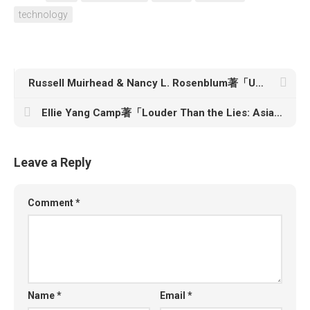
technology
Russell Muirhead & Nancy L. Rosenblum著「Ungoverning: The Attack on the Administrative State and the Politics of Chaos」
Ellie Yang Camp著「Louder Than the Lies: Asian American Identity, Solidarity, and Self-Love」
Leave a Reply
Comment
*
Name
*
Email
*