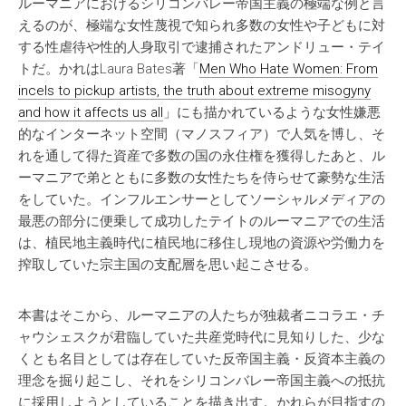
ルーマニアにおけるシリコンバレー帝国主義の極端な例と言
えるのが、極端な女性蔑視で知られ多数の女性や子どもに対
する性虐待や性的人身取引で逮捕されたアンドリュー・テイ
トだ。かれはLaura Bates著「
Men Who Hate Women: From
incels to pickup artists, the truth about extreme misogyny
and how it affects us all
」にも描かれているような女性嫌悪
的なインターネット空間（マノスフィア）で人気を博し、そ
れを通して得た資産で多数の国の永住権を獲得したあと、ル
ーマニアで弟とともに多数の女性たちを侍らせて豪勢な生活
をしていた。インフルエンサーとしてソーシャルメディアの
最悪の部分に便乗して成功したテイトのルーマニアでの生活
は、植民地主義時代に植民地に移住し現地の資源や労働力を
搾取していた宗主国の支配層を思い起こさせる。
本書はそこから、ルーマニアの人たちが独裁者ニコラエ・チ
ャウシェスクが君臨していた共産党時代に見知りした、少な
くとも名目としては存在していた反帝国主義・反資本主義の
理念を掘り起こし、それをシリコンバレー帝国主義への抵抗
に採用しようとしていることを描き出す。かれらが目指すの