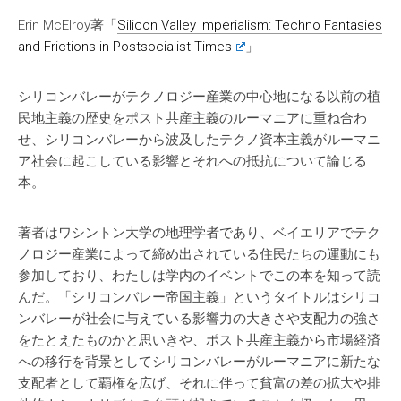
Erin McElroy著「
Silicon Valley Imperialism: Techno Fantasies
and Frictions in Postsocialist Times
」
シリコンバレーがテクノロジー産業の中心地になる以前の植
民地主義の歴史をポスト共産主義のルーマニアに重ね合わ
せ、シリコンバレーから波及したテクノ資本主義がルーマニ
ア社会に起こしている影響とそれへの抵抗について論じる
本。
著者はワシントン大学の地理学者であり、ベイエリアでテク
ノロジー産業によって締め出されている住民たちの運動にも
参加しており、わたしは学内のイベントでこの本を知って読
んだ。「シリコンバレー帝国主義」というタイトルはシリコ
ンバレーが社会に与えている影響力の大きさや支配力の強さ
をたとえたものかと思いきや、ポスト共産主義から市場経済
への移行を背景としてシリコンバレーがルーマニアに新たな
支配者として覇権を広げ、それに伴って貧富の差の拡大や排