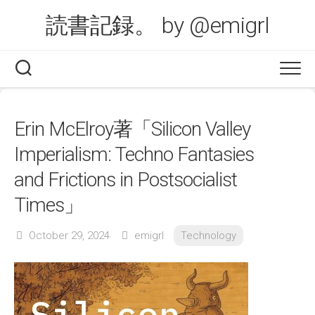
Skip
読書記録。 by @emigrl
to
content
Erin McElroy著「Silicon Valley
Imperialism: Techno Fantasies
and Frictions in Postsocialist
Times」
October 29, 2024
emigrl
Technology