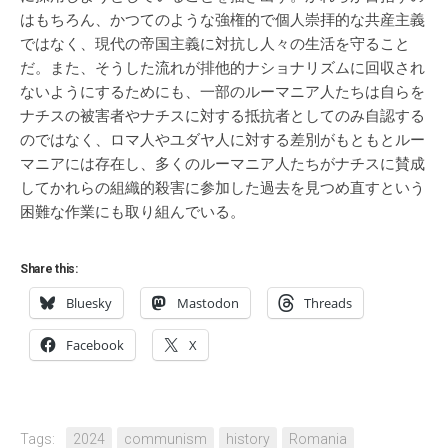
はもちろん、かつてのような強権的で個人崇拝的な共産主義
ではなく、現代の帝国主義に対抗し人々の生活を守ること
だ。また、そうした流れが排他的ナショナリズムに回収され
ないようにするためにも、一部のルーマニア人たちは自らを
ナチスの被害者やナチスに対する抵抗者としてのみ自認する
のではなく、ロマ人やユダヤ人に対する差別がもともとルー
マニアには存在し、多くのルーマニア人たちがナチスに賛成
してかれらの組織的殺害に参加した過去を見つめ直すという
困難な作業にも取り組んでいる。
Share this:
Bluesky
Mastodon
Threads
Facebook
X
Tags:
2024
communism
history
Romania