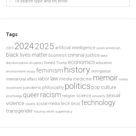
Tags
2024
2025
artificial intelligence
2023
asian american
black lives matter
criminal justice
business
data
economics
education
decolonization
Donald Trump
disability
history
feminism
environment
essay
immigration
memoir
law
labor
media
medicine
international affairs
metoo
politics
pop culture
philosophy
pandemic
movement
racism
queer
sexual
science
religion
psychology
sexuality
technology
violence
tech bros
social media
slavery
transgender
trauma
white supremacy