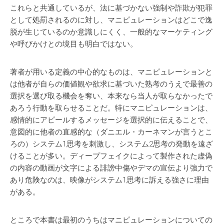
これらと共通しているが、法に基づかない強制や詐欺が犯罪
として処罰されるのに対し、マニピュレーションはどこで逸
脱が生じているのか意識しにくく、一般的なマーケティング
や呼びかけとの境目も明白ではない。
著者が用いる定義の中心的なものは、マニピュレーションと
は他者が自らの価値観や欲求に基づいた熟考のうえで最善の
選択を選び取る機会を奪い、本来なら当人が取らなかったで
あろう行動を取らせることだ。特にマニピュレーションは、
感情的にアピールするメッセージを選択的に伝えることで、
意図的に他者の直感的な（ダニエル・カーネマンが言うとこ
ろの）システム1思考を刺激し、システム2思考の発動を遠ざ
けることが多い。ディープフェイクによって製作された虚偽
の内容の動画が文字による誹謗中傷やデマの宣伝より強力で
あり危険なのは、映像がシステム1思考に訴える強さに理由
がある。
ところで本書は最初のうちはマニピュレーションについての