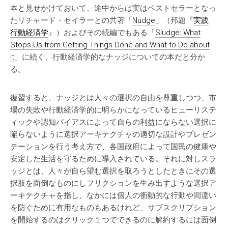
本と見せかけておいて、途中からは実はベストセラーとなっ
たリチャード・セイラーとの共著「
Nudge
」（邦題『
実践
行動経済学
』）およびその続編でもある「
Sludge: What
Stops Us from Getting Things Done and What to Do about
It
」に続く、行動経済学的なナッジについての本だと分か
る。
復習すると、ナッジとは人々の選択の自由を尊重しつつ、市
場の失敗や行動経済学的に明らかになっているヒューリステ
ィックや認知バイアスによって自らの利益にならない選択に
陥らないように選択アーキテクチャの適切な設計やプレゼン
テーションを行う考え方で、各国政府によって国民の健康や
安定した生活を守るために導入されている。それに対しスラ
ッジとは、人々が自ら望む選択を取ろうとしたときにその選
択肢を面倒なものにしフリクションを生み出すような選択ア
ーキテクチャを指し、なかには個人の衝動的な行動や間違い
を防ぐために有用なものもあるけれど、サブスクリプション
を開始するのはクリック１つでできるのに解約するには面倒