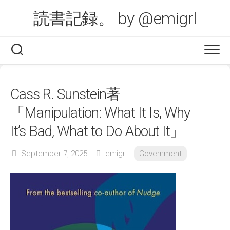
Skip
読書記録。 by @emigrl
to
content
Cass R. Sunstein著
「Manipulation: What It Is, Why
It’s Bad, What to Do About It」
September 7, 2025
emigrl
Government