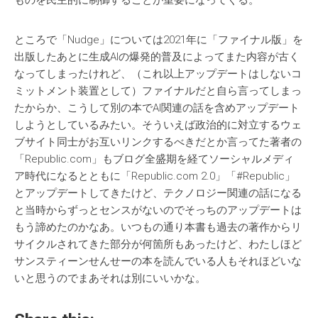
ものを民主的に制御することが重要になってくる。
ところで「Nudge」については2021年に「ファイナル版」を
出版したあとに生成AIの爆発的普及によってまた内容が古く
なってしまったけれど、（これ以上アップデートはしないコ
ミットメント装置として）ファイナルだと自ら言ってしまっ
たからか、こうして別の本でAI関連の話を含めアップデート
しようとしているみたい。そういえば政治的に対立するウェ
ブサイト同士がお互いリンクするべきだとか言ってた著者の
「Republic.com」もブログ全盛期を経てソーシャルメディ
ア時代になるとともに「Republic.com 2.0」「#Republic」
とアップデートしてきたけど、テクノロジー関連の話になる
と当時からずっとセンスがないのでそっちのアップデートは
もう諦めたのかなあ。いつもの通り本書も過去の著作からリ
サイクルされてきた部分が何箇所もあったけど、わたしほど
サンスティーンせんせーの本を読んでいる人もそれほどいな
いと思うのでまあそれは別にいいかな。