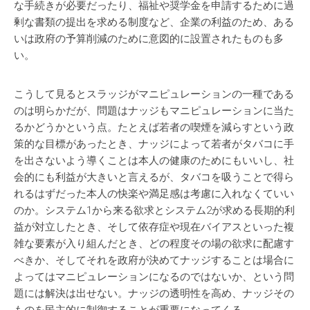
な手続きが必要だったり、福祉や奨学金を申請するために過
剰な書類の提出を求める制度など、企業の利益のため、ある
いは政府の予算削減のために意図的に設置されたものも多
い。
こうして見るとスラッジがマニピュレーションの一種である
のは明らかだが、問題はナッジもマニピュレーションに当た
るかどうかという点。たとえば若者の喫煙を減らすという政
策的な目標があったとき、ナッジによって若者がタバコに手
を出さないよう導くことは本人の健康のためにもいいし、社
会的にも利益が大きいと言えるが、タバコを吸うことで得ら
れるはずだった本人の快楽や満足感は考慮に入れなくていい
のか。システム1から来る欲求とシステム2が求める長期的利
益が対立したとき、そして依存症や現在バイアスといった複
雑な要素が入り組んだとき、どの程度その場の欲求に配慮す
べきか、そしてそれを政府が決めてナッジすることは場合に
よってはマニピュレーションになるのではないか、という問
題には解決は出せない。ナッジの透明性を高め、ナッジその