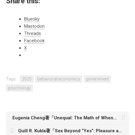
Share this:
Bluesky
Mastodon
Threads
Facebook
X
Tags:
2025
behavioral economics
government
psychology
Eugenia Cheng著「Unequal: The Math of When Things Do and Don’t Add Up」
Quill R. Kukla著「Sex Beyond “Yes”: Pleasure and Agency for Everyone」