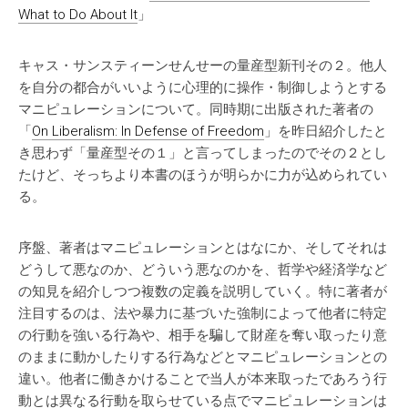
What to Do About It
」
キャス・サンスティーンせんせーの量産型新刊その２。他人
を自分の都合がいいように心理的に操作・制御しようとする
マニピュレーションについて。同時期に出版された著者の
「
On Liberalism: In Defense of Freedom
」を昨日紹介したと
き思わず「量産型その１」と言ってしまったのでその２とし
たけど、そっちより本書のほうが明らかに力が込められてい
る。
序盤、著者はマニピュレーションとはなにか、そしてそれは
どうして悪なのか、どういう悪なのかを、哲学や経済学など
の知見を紹介しつつ複数の定義を説明していく。特に著者が
注目するのは、法や暴力に基づいた強制によって他者に特定
の行動を強いる行為や、相手を騙して財産を奪い取ったり意
のままに動かしたりする行為などとマニピュレーションとの
違い。他者に働きかけることで当人が本来取ったであろう行
動とは異なる行動を取らせている点でマニピュレーションは