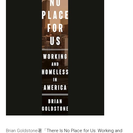
Brian Goldstone著「
There Is No Place for Us: Working and