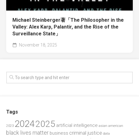
Michael Steinberger著「The Philosopher in the
Valley: Alex Karp, Palantir, and the Rise of the
Surveillance State」
November 18, 2025
Tags
2024
2025
artificial intelligence
2023
asian american
black lives matter
criminal justice
business
data