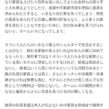
なり家賃を上げたり住民を追い出してよりお金持ちの借り手
と入れ替えようとしたり、改築や不動産売却を理由に退居を
求められたりすると、いきなり住む家を失ってしまう。突然
の退居を迫られても引越し費用の貯金もなく、より多くの家
賃を支払うこともできないために、次の住み家を見つけられ
ないと、ホームレスになってしまう。
そういう人たちがいきなり路上やシェルターで生活をするこ
とは少なく、頼れる家族や友人がいればかれらの家に泊めて
もらったり、旅行者ではなくそういう人たちを主な顧客とし
ている安いモテルに滞在したりするけれど、前者は長続きし
ないし、後者はいくら安いモテルといっても月額でみると一
般の住居の家賃よりは高く、さらにキッチンや冷蔵庫・冷凍
庫がなければ食費も嵩む。モテルにどれだけ長く住んでも住
民としての権利は一切生じないし、ホームレスの期間が長く
なると偏見からさらに住居を見つけるのが難しくなる。
政府の住居支援は本人が払えない分の家賃を助成金で補填す