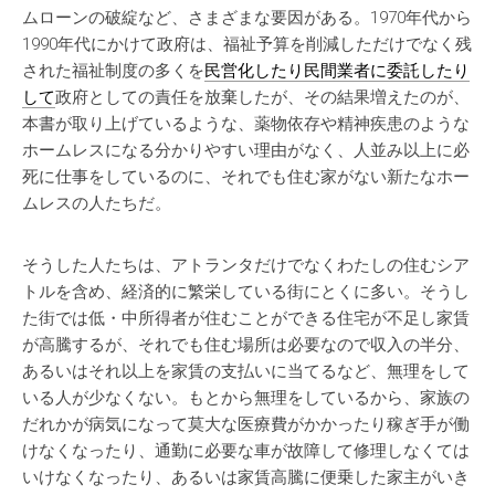
ムローンの破綻など、さまざまな要因がある。1970年代から
1990年代にかけて政府は、福祉予算を削減しただけでなく残
された福祉制度の多くを
民営化したり民間業者に委託したり
して
政府としての責任を放棄したが、その結果増えたのが、
本書が取り上げているような、薬物依存や精神疾患のような
ホームレスになる分かりやすい理由がなく、人並み以上に必
死に仕事をしているのに、それでも住む家がない新たなホー
ムレスの人たちだ。
そうした人たちは、アトランタだけでなくわたしの住むシア
トルを含め、経済的に繁栄している街にとくに多い。そうし
た街では低・中所得者が住むことができる住宅が不足し家賃
が高騰するが、それでも住む場所は必要なので収入の半分、
あるいはそれ以上を家賃の支払いに当てるなど、無理をして
いる人が少なくない。もとから無理をしているから、家族の
だれかが病気になって莫大な医療費がかかったり稼ぎ手が働
けなくなったり、通勤に必要な車が故障して修理しなくては
いけなくなったり、あるいは家賃高騰に便乗した家主がいき