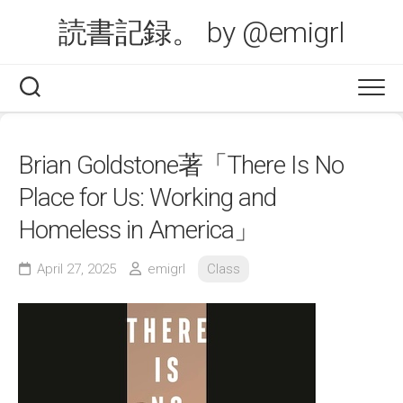
Skip
読書記録。 by @emigrl
to
content
Brian Goldstone著「There Is No
Place for Us: Working and
Homeless in America」
April 27, 2025
emigrl
Class