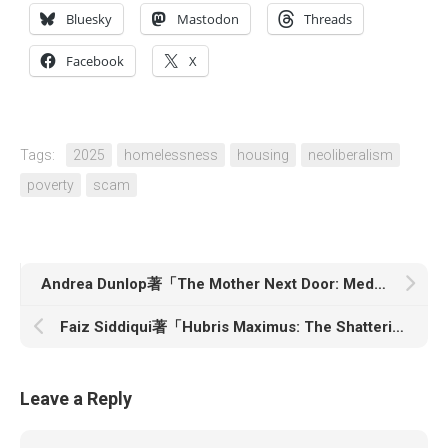
Bluesky
Mastodon
Threads
Facebook
X
Tags:
2025
homelessness
housing
neoliberalism
poverty
scam
Andrea Dunlop著「The Mother Next Door: Medicine, Deception, and Munchausen by Proxy」
Faiz Siddiqui著「Hubris Maximus: The Shattering of Elon Musk」
Leave a Reply