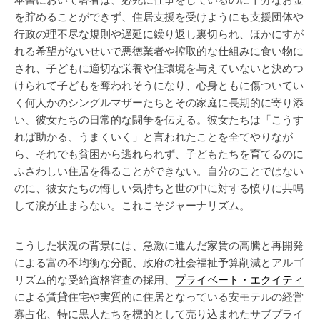
本書において著者は、必死に仕事をしているのに十分なお金
を貯めることができず、住居支援を受けようにも支援団体や
行政の理不尽な規則や遅延に繰り返し裏切られ、ほかにすが
れる希望がないせいで悪徳業者や搾取的な仕組みに食い物に
され、子どもに適切な栄養や住環境を与えていないと決めつ
けられて子どもを奪われそうになり、心身ともに傷ついてい
く何人かのシングルマザーたちとその家庭に長期的に寄り添
い、彼女たちの日常的な闘争を伝える。彼女たちは「こうす
れば助かる、うまくいく」と言われたことを全てやりなが
ら、それでも貧困から逃れられず、子どもたちを育てるのに
ふさわしい住居を得ることができない。自分のことではない
のに、彼女たちの悔しい気持ちと世の中に対する憤りに共鳴
して涙が止まらない。これこそジャーナリズム。
こうした状況の背景には、急激に進んだ家賃の高騰と再開発
による富の不均衡な分配、政府の社会福祉予算削減とアルゴ
リズム的な受給資格審査の採用、
プライベート・エクイティ
による賃貸住宅や実質的に住居となっている安モテルの経営
寡占化、特に黒人たちを標的として売り込まれたサブプライ