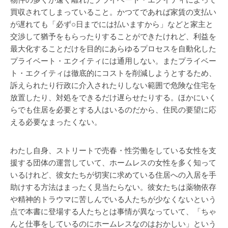
物件の多くが遠く離れたプライベート・エクイティによって
買収されてしまっていること。かつてであれば家賃の支払い
が遅れても「必ず○日までには払いますから」などと家主と
交渉して猶予をもらったりすることができたけれど、利益を
最大化することだけを目的にあらゆるプロセスを自動化した
プライベート・エクイティには通用しない。またプライベー
ト・エクイティは徹底的にコストを削減しようとするため、
訴えられたり行政に介入されたりしない範囲で危険な住宅を
放置したり、対処をできるだけ遅らせたりする。ほかにいく
らでも住居を必要とする人はいるのだから、住民の要望に応
える必要なまったくない。
わたし自身、ストリートで売春・性労働をしている女性を支
援する団体の運営していて、ホームレスの女性を多く知って
いるけれど、彼女たちが切実に求めている住居への入居を手
助けする方法はまったく見当たらない。彼女たちは薬物依存
や精神的トラウマに苦しんでいる人たちが少なくないという
点で本書に登場する人たちとは事情が異なっていて、「ちゃ
んと仕事をしているのにホームレスなのはおかしい」という