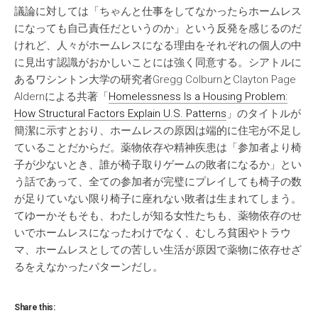
議論に対しては「ちゃんと仕事をしてなかったらホームレス
になっても自己責任だというのか」という反発を感じるのだ
けれど、人々がホームレスになる理由をそれぞれの個人の中
に見出す認識がおかしいことには強く同意する。シアトルに
あるワシントン大学の研究者Gregg ColburnとClayton Page
Aldernによる共著「
Homelessness Is a Housing Problem:
How Structural Factors Explain U.S. Patterns
」のタイトルが
簡潔に示すとおり、ホームレスの原因は端的に住宅が不足し
ていることだからだ。薬物依存や精神疾患は「参加者より椅
子が少ないとき、誰が椅子取りゲームの敗者になるか」とい
う話であって、全ての参加者が完璧にプレイしても椅子の数
が足りていない限り椅子に座れない敗者は生まれてしまう。
てゆーかそもそも、わたしが知る女性たちも、薬物依存のせ
いでホームレスになったわけでなく、むしろ貧困やトラウ
マ、ホームレスとしての苦しい生活が原因で薬物に依存せざ
るをえなかったパターンだし。
Share this: