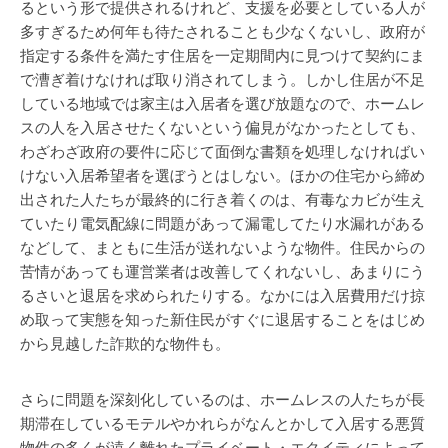
るという形で提供されるけれど、支援を必要としている人が
多すぎるため何年も待たされることも少なくないし、政府が
指定する条件を満たす住居を一定期間内に見つけて契約にま
で漕ぎ着けなければ取り消されてしまう。しかし住居が不足
している地域では家主は入居者を選び放題なので、ホームレ
スの人を入居させたくないという偏見がなかったとしても、
わざわざ政府の要件に応じて面倒な書類を処理しなければい
けない入居希望者を選ぼうとはしない。ほかの住宅から締め
出された人たちが最終的に行き着くのは、有毒なカビが生え
ていたり電気配線に問題があって漏電してたり水漏れがある
などして、まともに生活が送れないような物件。住民からの
苦情があっても運営業者は改善してくれないし、あまりにう
るさいと退居を求められたりする。なかには入居費用だけ掠
め取って実態を知った新住民がすぐに退居することをはじめ
から見越した詐欺的な物件も。
さらに問題を深刻化しているのは、ホームレスの人たちが長
期滞在しているモテルやかれらがなんとかして入居する悪質