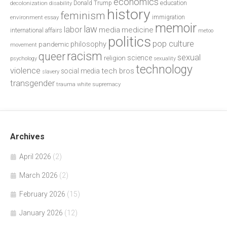
economics
education
decolonization
Donald Trump
disability
history
feminism
environment
essay
immigration
memoir
law
labor
media
medicine
international affairs
metoo
politics
pop culture
philosophy
pandemic
movement
racism
queer
sexual
science
religion
psychology
sexuality
technology
violence
tech bros
social media
slavery
transgender
trauma
white supremacy
Archives
April 2026
(2)
March 2026
(2)
February 2026
(15)
January 2026
(12)