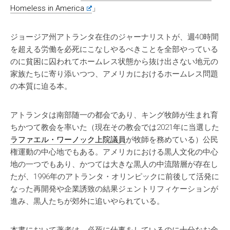
Homeless in America
」
ジョージア州アトランタ在住のジャーナリストが、週40時間
を超える労働を必死にこなしやるべきことを全部やっている
のに貧困に囚われてホームレス状態から抜け出さない地元の
家族たちに寄り添いつつ、アメリカにおけるホームレス問題
の本質に迫る本。
アトランタは南部随一の都会であり、キング牧師が生まれ育
ちかつて教会を率いた（現在その教会では2021年に当選した
ラファエル・ワーノック上院議員
が牧師を務めている）公民
権運動の中心地でもある。アメリカにおける黒人文化の中心
地の一つでもあり、かつては大きな黒人の中流階層が存在し
たが、1996年のアトランタ・オリンピックに前後して活発に
なった再開発や企業誘致の結果ジェントリフィケーションが
進み、黒人たちが郊外に追いやられている。