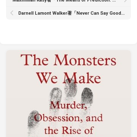
Maximilian Kasy著「The Means of Prediction: How Ai Really Works and Who Benefits」
Darnell Lamont Walker著「Never Can Say Goodbye: The Life of a Death Doula and the Art of a Peaceful End」