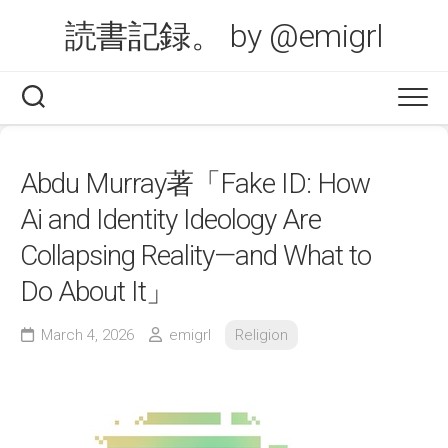
Skip
読書記録。 by @emigrl
to
content
Abdu Murray著「Fake ID: How
Ai and Identity Ideology Are
Collapsing Reality—and What to
Do About It」
March 4, 2026
emigrl
Religion