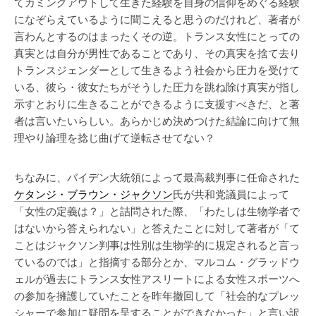
てカミングアウトして生きた経験を自身の信仰をめぐる経験
になぞらえているように聞こえると思うのだけれど、著者が
言わんとするのはまったくその逆。トランス女性にとっての
真実とは自分が男性であることであり、その真実を捨て去り
トランスジェンダーとして生きるよう社会から圧力を受けて
いる、彼ら・彼女たちがそうした圧力を跳ね除け真実が指し
示すとおりに生きることができるように支援すべきだ、と著
者は言いたいらしい。あらかじめ決めつけた結論に向けて無
理やり論理を捻じ曲げて逆転させてない？
ちなみに、バイデン大統領によって最高裁判事に任命された
ケタンジ・ブラウン・ジャクソン
氏が共和党議員によって
「女性の定義は？」と詰問された際、「わたしは生物学者で
はないから答えられない」と答えたことに対して著者が「て
ことはジャクソン判事は性別は生物学的に規定されると言っ
ているのでは」と指摘する部分とか、マルコム・グラッドウ
ェルが過去にトランス女性アスリートによる女性スポーツへ
の参加を擁護していたことを昨年撤回して「社会的なプレッ
シャーで参加に疑問を呈することができなかった」と言い訳