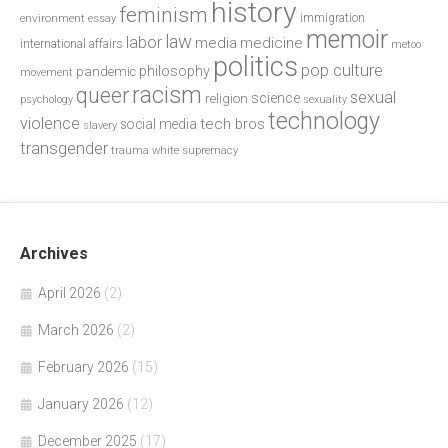
history
feminism
environment
essay
immigration
memoir
law
labor
media
medicine
international affairs
metoo
politics
pop culture
philosophy
pandemic
movement
racism
queer
sexual
science
religion
psychology
sexuality
technology
violence
tech bros
social media
slavery
transgender
trauma
white supremacy
Archives
April 2026
(2)
March 2026
(2)
February 2026
(15)
January 2026
(12)
December 2025
(17)