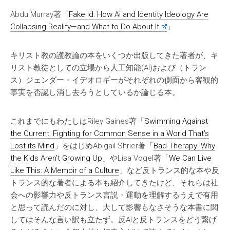
Abdu Murray著「
Fake Id: How Ai and Identity Ideology Are
Collapsing Reality—and What to Do About It
」
キリスト教の護教論の本をいくつか出版してきた著者が、キ
リスト教徒としての立場から人工知能(AI)および（トラン
ス）ジェンダー・イデオロギーがそれぞれの側面から客観的
事実を否認し消し去ろうとしているか論じる本。
これまでにもわたしはRiley Gaines著「
Swimming Against
the Current: Fighting for Common Sense in a World That’s
Lost its Mind
」をはじめAbigail Shrier著「
Bad Therapy: Why
the Kids Aren’t Growing Up
」やLisa Vogel著「
We Can Live
Like This: A Memoir of a Culture
」など反トランス的な本や反
トランス的な著者による本も紹介してきたけど、それらは社
会への影響力や反トランス言説・運動を理解するうえで有用
と思って読んだのに対し、大して影響もなさそうな本書に関
してはそんな言い訳も立たず。反AIと反トランスをどう繋げ