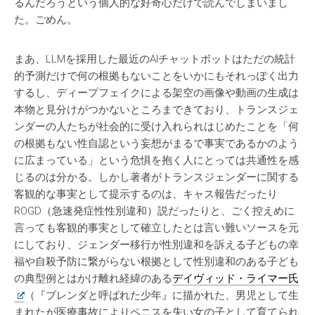
るんだろうという個人的な好奇心だけで読んでしまいまし
た。ごめん。
まあ、LLMを採用した最近のAIチャットボットはただの統計
的予測だけで何の根拠もないことをいかにもそれっぽく出力
するし、ディープフェイクによる架空の画像や動画の生成は
本物と見分けがつかないところまできており、トランスジェ
ンダーの人たちが社会的に受け入れられはじめたことを「何
の根拠もない性自認という妄想がまるで事実であるかのよう
に広まっている」という危惧を抱く人にとっては共通性を感
じるのは分かる。しかし著者がトランスジェンダーに関する
客観的な事実として提示するのは、キャス報告だったり
ROGD（急速発症性性別違和）説だったりと、ごく控えめに
言っても客観的事実として確立したとは言い難いソースを元
にしており、ジェンダー移行が性別違和を訴える子どもの幸
福や自殺予防に繋がらない根拠として性別違和のある子ども
の典型例とはかけ離れ経緯のある
デイヴィッド・ライマー氏
（『ブレンダと呼ばれた少年』に描かれた、男児として生
まれたが医療事故によりペニスを失い女の子として育てられ