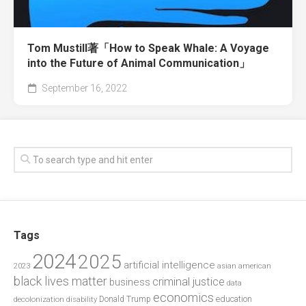
Tom Mustill著「How to Speak Whale: A Voyage
into the Future of Animal Communication」
September 16, 2022
Tags
2024
2025
artificial intelligence
2023
asian american
black lives matter
criminal justice
business
data
economics
education
decolonization
Donald Trump
disability