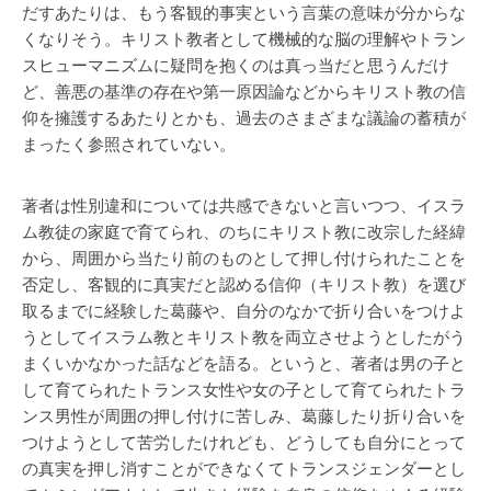
だすあたりは、もう客観的事実という言葉の意味が分からな
くなりそう。キリスト教者として機械的な脳の理解やトラン
スヒューマニズムに疑問を抱くのは真っ当だと思うんだけ
ど、善悪の基準の存在や第一原因論などからキリスト教の信
仰を擁護するあたりとかも、過去のさまざまな議論の蓄積が
まったく参照されていない。
著者は性別違和については共感できないと言いつつ、イスラ
ム教徒の家庭で育てられ、のちにキリスト教に改宗した経緯
から、周囲から当たり前のものとして押し付けられたことを
否定し、客観的に真実だと認める信仰（キリスト教）を選び
取るまでに経験した葛藤や、自分のなかで折り合いをつけよ
うとしてイスラム教とキリスト教を両立させようとしたがう
まくいかなかった話などを語る。というと、著者は男の子と
して育てられたトランス女性や女の子として育てられたトラ
ンス男性が周囲の押し付けに苦しみ、葛藤したり折り合いを
つけようとして苦労したけれども、どうしても自分にとって
の真実を押し消すことができなくてトランスジェンダーとし