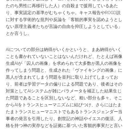
たのち男性に再移行した人）の自殺まで援用しているあた
り、事実認定の基準がむちゃくちゃ。キャス報告やROGD説
に対する学術的な批判や反論を「客観的事実を認めようとし
ない原理主義者たちが言論の自由を抑圧しようとしている」
とか言うし。
AIについての部分は納得がいくかというと、まあ納得がいく
ことも書かれていないことはないんだけれど、たとえば画像
生成AIが「囚人の画像」を求められて大多数が黒人の画像を
作ってしまう問題と、生成された「ヴァイキングの画像」に
黒人が含まれてしまう問題を並列に取り上げてしまってお
り、前者は学習データの偏りによる問題であり、後者はその
対策としてAIシステムが雑にパラメータを補正した結果生じ
た問題であることを区別しないなど、粗い部分も多々。そこ
からAIをトランスヒューマニズムに結びつけ、さらにはたま
たまトランスヒューマニストでもあるトランスジェンダー当
事者の発言を引用したり。創世記の神話やイエスの復活、人
格を持つ神の実存などを証拠に基づいた客観的事実だと言い