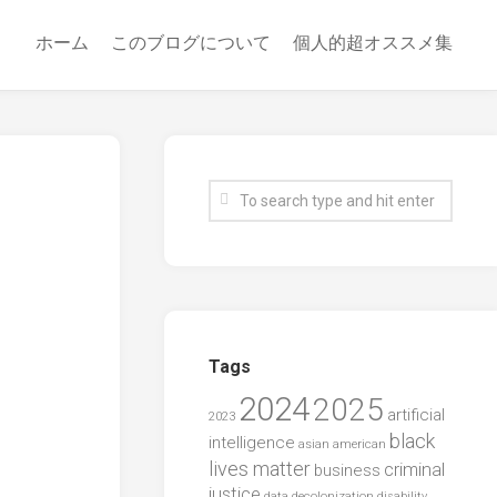
ホーム
このブログについて
個人的超オススメ集
Tags
2024
2025
artificial
2023
black
intelligence
asian american
lives matter
criminal
business
justice
data
decolonization
disability