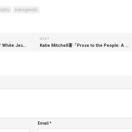
sophy
transgender
NEXT
Angela Denker著「Disciples of White Jesus: The Radicalization of American Boyhood」
Katie Mitchell著「Prose to the People: A Celebration of Black Bookstores」
Email
*