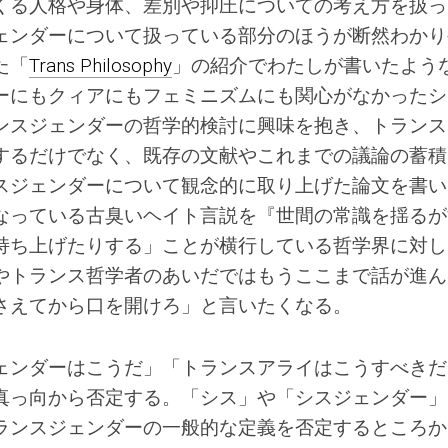
くる人格や身体、差別や抑圧についての考え方を扱っ
ェンダーについて扱っている部分のほうが断然わかり
た「
Trans Philosophy
」の紹介でわたしが書いたよう
ーにもクィアにもフェミニズムにも関心がなかったシ
ンスジェンダーの哲学的検討に興味を抱き、トランス
するだけでなく、既存の文献やこれまでの議論の蓄積
スジェンダーについて観念的に取り上げた論文を書い
なっている古臭いヘイト言説を『世間の常識を揺るが
持ち上げたりする」ことが横行している哲学界に対し
やトランス哲学者のあいだではもうここまで話が進ん
さえてから口を開けろ」と言いたくなる。
ェンダーはこうだ」「トランスアライはこうすべきだ
真っ向から否定する。「シス」や「シスジェンダー」
ランスジェンダーの一般的な定義を否定するところか