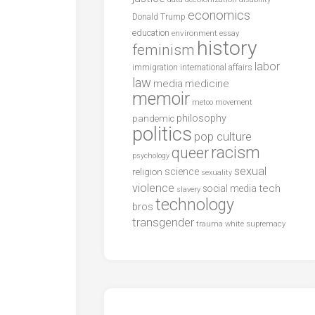
economics
Donald Trump
education
environment
essay
history
feminism
labor
international affairs
immigration
law
media
medicine
memoir
metoo
movement
philosophy
pandemic
politics
pop culture
racism
queer
psychology
sexual
science
religion
sexuality
violence
tech
social media
slavery
technology
bros
transgender
trauma
white supremacy