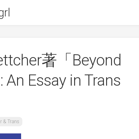
rl
Bettcher著「Beyond
 An Essay in Trans
y」
r & Trans