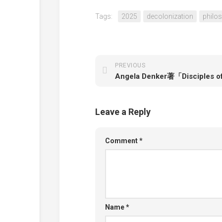
Tags:
2025
decolonization
philo
PREVIOUS
Leave a Reply
Comment
*
Name
*