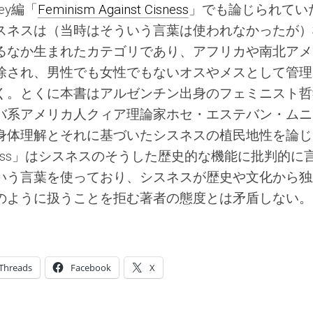
ney編「
Feminism Against Cisness
」でも論じられてい
スネスは（当時はそういう言葉は使われなかったが）
るなか生まれたカテゴリであり、アフリカや南北アメ
除され、男性でも女性でもないオスやメスとして管理
く。とくに本書はアルゼンチン出身のフェミニスト哲
バ系アメリカ人クィア理論家ホセ・エステバン・ムニ
身体理解とそれに基づいたシスネスの植民地性を論じ
st Cisness」はシスネスのそうした歴史的な機能に批判的に
いう言葉を使っており、シスネスが歴史や文化から独
のように扱うことを拒む著者の態度とは矛盾しない。
Threads
Facebook
X