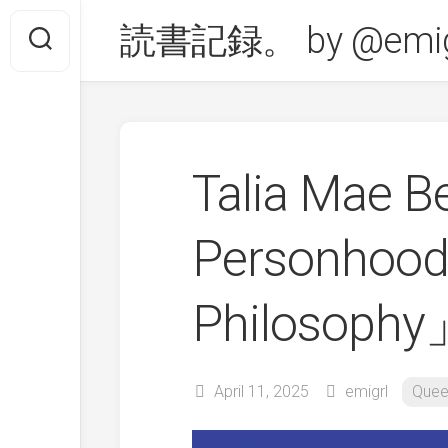
Skip
読書記録。 by @emig
to
content
Talia Mae 
Personhood:
Philosoph
April 11, 2025
emigrl
Quee