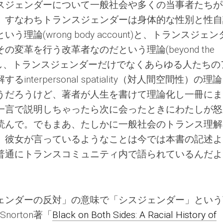
スジェンダーについて一般社会や多くの当事者たちが
、すなわちトランスジェンダーは身体的な性別と性自
論(wrong body account)と、トランスジェン
変革を行う改革者なのだという理論(beyond the
双方を批判し、トランスジェンダーだけでなくあらゆる人たち
terpersonal spatiality（対人間空間性）の理
うだろうけど、著者が人生を書けて理論化し一冊にま
一言で説明しちゃったら次に会ったときにわたしが怒
読んで。でもまあ、たしかに一般社会のトランス理解
、彼女が言っているようなことは今では本書の記述よ
普通にトランスコミュニティ内で語られているんだよ
ェンダーの反対」の意味で「シスジェンダー」という
Snorton著「
Black on Both Sides: A Racial History of