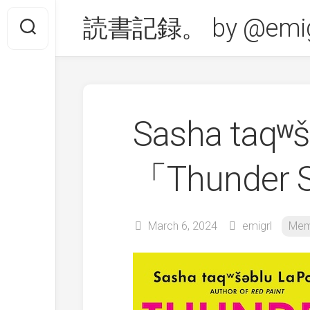
Skip
読書記録。 by @emig
to
content
Sasha taqʷ
「Thunder S
March 6, 2024
emigrl
Mem