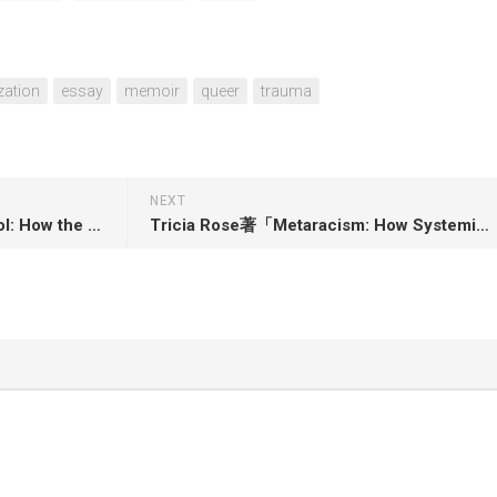
zation
essay
memoir
queer
trauma
NEXT
Byron Tau著「Means of Control: How the Hidden Alliance of Tech and Government Is Creating a New American Surveillance State」
Tricia Rose著「Metaracism: How Systemic Racism Devastates Black Lives―and How We Break Free」