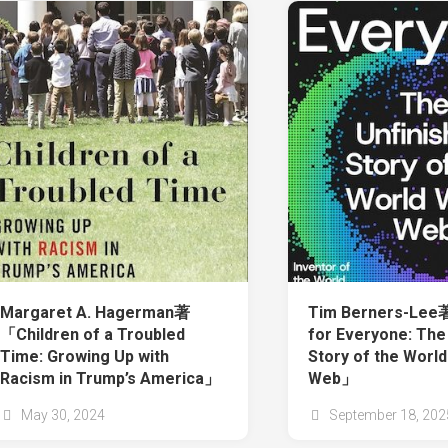
Margaret A. Hagerman著
Tim Berners-Lee
「Children of a Troubled
for Everyone: The
Time: Growing Up with
Story of the Worl
Racism in Trump’s America」
Web」
May 30, 2024
September 18, 202