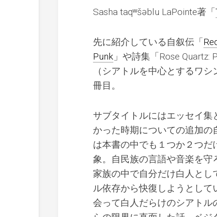
Sasha taqʷšəblu LaPointe著「
先に紹介している自叙伝「
Red
Punk
」や詩集「Rose Quar
（シアトルを中心とするワシ
冊目。
サブタイトルにはエッセイ集と名
かった時期についての追加の
は本書の中でも１つか２つだけだ
象。自民族の言語や音楽を守
家族の中で自分だけ白人とし
ル依存から快復しようとして
会って白人だらけのシアトル