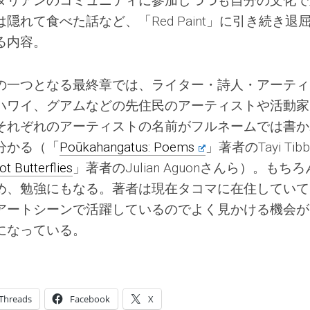
タリアンのコミュニティに参加しつつも自分の文化で
れて食べた話など、「Red Paint」に引き続き退
る内容。
の一つとなる最終章では、ライター・詩人・アーティ
ハワイ、グアムなどの先住民のアーティストや活動家
それぞれのアーティストの名前がフルネームでは書か
分かる（「
Poūkahangatus: Poems
」著者のTayi Tibb
t Butterflies
」著者のJulian Aguonさんら）。もち
め、勉強にもなる。著者は現在タコマに在住していて
アートシーンで活躍しているのでよく見かける機会が
になっている。
Threads
Facebook
X