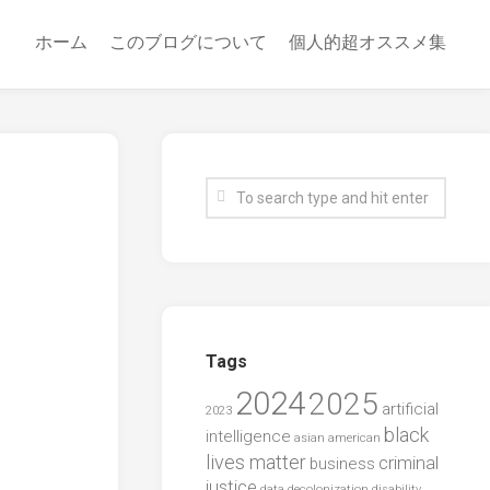
ホーム
このブログについて
個人的超オススメ集
Tags
2024
2025
artificial
2023
black
intelligence
asian american
lives matter
criminal
business
justice
data
decolonization
disability