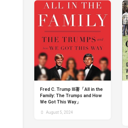
Fred C. Trump III著「All in the
Family: The Trumps and How
We Got This Way」
August 5, 2024