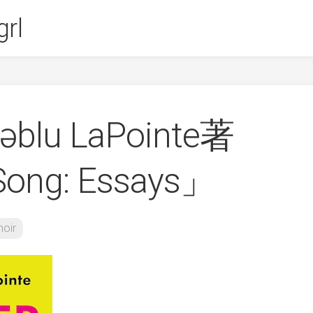
rl
šəblu LaPointe著
ong: Essays」
oir