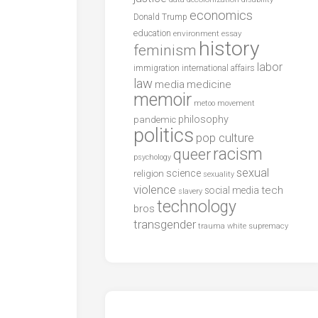
economics
Donald Trump
education
environment
essay
history
feminism
labor
international affairs
immigration
law
media
medicine
memoir
metoo
movement
philosophy
pandemic
politics
pop culture
racism
queer
psychology
sexual
science
religion
sexuality
violence
tech
social media
slavery
technology
bros
transgender
trauma
white supremacy