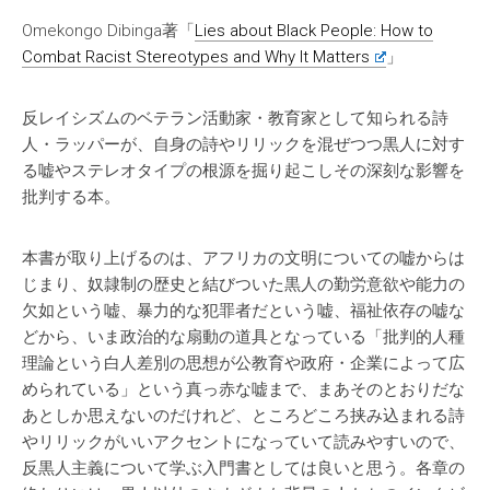
Omekongo Dibinga著「
Lies about Black People: How to
Combat Racist Stereotypes and Why It Matters
」
反レイシズムのベテラン活動家・教育家として知られる詩
人・ラッパーが、自身の詩やリリックを混ぜつつ黒人に対す
る嘘やステレオタイプの根源を掘り起こしその深刻な影響を
批判する本。
本書が取り上げるのは、アフリカの文明についての嘘からは
じまり、奴隷制の歴史と結びついた黒人の勤労意欲や能力の
欠如という嘘、暴力的な犯罪者だという嘘、福祉依存の嘘な
どから、いま政治的な扇動の道具となっている「批判的人種
理論という白人差別の思想が公教育や政府・企業によって広
められている」という真っ赤な嘘まで、まあそのとおりだな
あとしか思えないのだけれど、ところどころ挟み込まれる詩
やリリックがいいアクセントになっていて読みやすいので、
反黒人主義について学ぶ入門書としては良いと思う。各章の