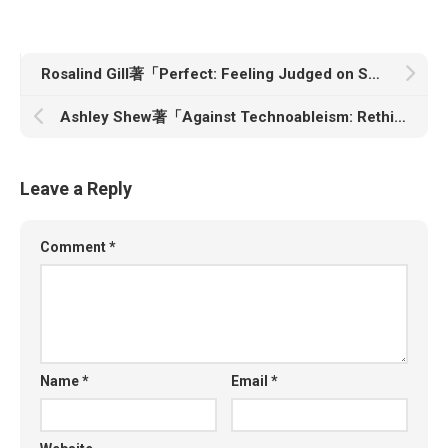
Rosalind Gill著「Perfect: Feeling Judged on Social Media」
Ashley Shew著「Against Technoableism: Rethinking Who Needs Improvement」
Leave a Reply
Comment
*
Name
*
Email
*