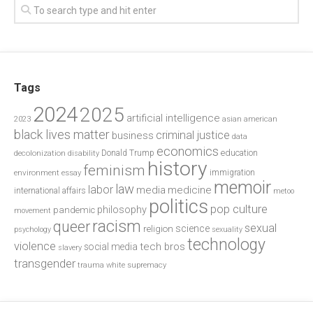
Tags
2024
2025
artificial intelligence
2023
asian american
black lives matter
criminal justice
business
data
economics
education
decolonization
Donald Trump
disability
history
feminism
environment
essay
immigration
memoir
law
labor
media
medicine
international affairs
metoo
politics
pop culture
philosophy
pandemic
movement
racism
queer
sexual
science
religion
psychology
sexuality
technology
violence
tech bros
social media
slavery
transgender
trauma
white supremacy