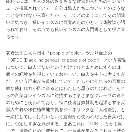
終わりには、黒人以外のさまざまな背景の人たちのインタビ
ューが掲載されていて、自分は黒人たちについてどのような
ことを学びながら育ったか、そしてどのようにしてその間違
いに気づき、反レイシズムに目覚めたのかという体験談が語
られており、その点でも反レイシズムの入門書として役に立
ちそう。
著者は非白人を指す「people of color」やより最近の
「BIPOC (Black, Indigenous, or people of color)」という表現
について、白人でないというだけでひとまとめにするのは
個々の経験を無視していておかしい、白人を中心に考えすぎ
だ、という理由から反対していて、たしかにそれらの言葉の
雑な使われ方が目に余るとはわたしも思うのだけれど、それ
らの言葉はレイシズムに対抗するさまざまなグループの連帯
のためにも使われており、特に後者は奴隷制を起源とする反
黒人主義や移住植民地主義をジェネリックな「人種差別」と
一緒にしてはいけないという意識から使われだした言葉だけ
に、否定しすぎな気がする。まあこれは「LGBT」とかも同
じで、連帯のために使われていた言葉が単なるごちゃまぜの