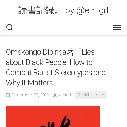
Skip
読書記録。 by @emigrl
to
content
Omekongo Dibinga著「Lies
about Black People: How to
Combat Racist Stereotypes and
Why It Matters」
December 27, 2023
emigrl
Racial Justice