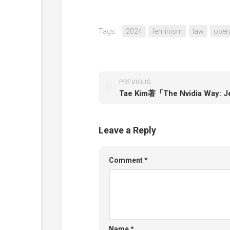
Tags:
2024
feminism
law
open
PREVIOUS
Leave a Reply
Comment
*
Name
*