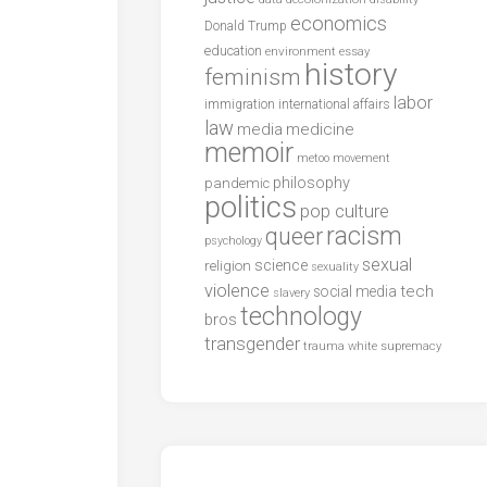
economics
Donald Trump
education
environment
essay
history
feminism
labor
international affairs
immigration
law
media
medicine
memoir
metoo
movement
philosophy
pandemic
politics
pop culture
racism
queer
psychology
sexual
science
religion
sexuality
violence
tech
social media
slavery
technology
bros
transgender
trauma
white supremacy