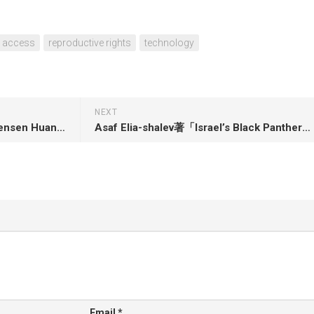
 access
reproductive rights
technology
NEXT
Tae Kim著「The Nvidia Way: Jensen Huang and the Making of a Tech Giant」
Asaf Elia-shalev著「Israel’s Black Panthers: The Radicals Who Punctured a Nation’s Founding Myth」
Email
*