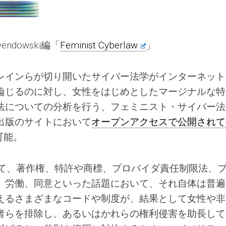
evendowski編「
Feminist Cyberlaw
」
レインらが切り開いたサイバー法学がインターネット
論じるのに対し、女性をはじめとしたマージナルな特
法についての分析を行う、フェミニスト・サイバー法
出版のサイトにおいて
オープンアクセスで公開されて
可能。
して、著作権、特許や商標、プロバイダ責任制限法、
、労働、同意といった話題において、それ自体は普遍
えるさまざまなコードや制度が、結果として女性や非
者らを排除し、あるいはかれらの権利侵害を助長して