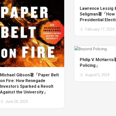
Lawrence Lessig 
Seligman著「How t
Presidential Elec
February 17, 2024
Philip V. McHarr
Policing」
Michael Gibson著「Paper Belt
August 5, 2024
on Fire: How Renegade
Investors Sparked a Revolt
Against the University」
June 26, 2023