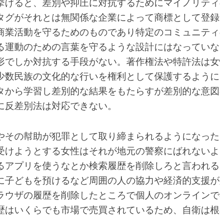
挙げると、差別や抑圧に対抗するためにマイノリティ
タグがそれとは無関係な企業によって商標として登録
商業活動を守るためのものであり特定のコミュニティ
る運動のための言葉を守るような設計にはなっていな
形でしか対抗する手段がない。著作権法や特許法は女
少数民族の文化的な行いを権利として保護するように
タから学習し差別的な結果をもたらすが差別的な意図
に反差別法は対応できない。
やその幇助が犯罪として取り締まられるようになった
受けようとする女性はそれが地元の警察にばれないよ
るアプリを使うなとか検索履歴を削除しろと言われる
に子どもを預けるなど周囲の人の協力や経済的支援が
ラウザの履歴を削除したところで個人のオンラインで
歴はいくらでも市場で売買されているため、自衛は根