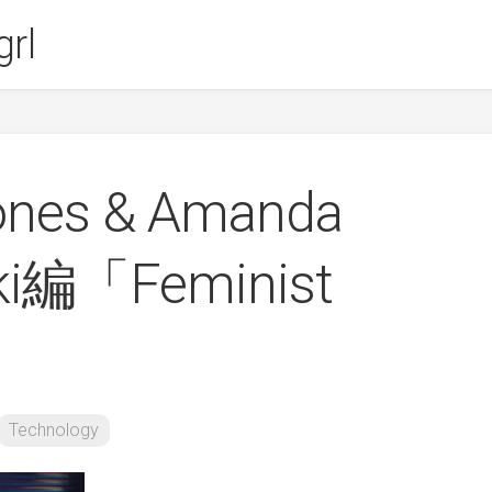
rl
ones & Amanda
ki編「Feminist
Technology