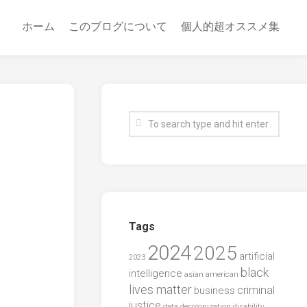
ホーム
このブログについて
個人的超オススメ集
Tags
2024
2025
artificial
2023
black
intelligence
asian american
lives matter
criminal
business
justice
data
decolonization
disability