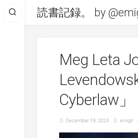
Skip
読書記録。 by @emig
to
content
Meg Leta J
Levendows
Cyberlaw」
December 18, 2024
emigrl