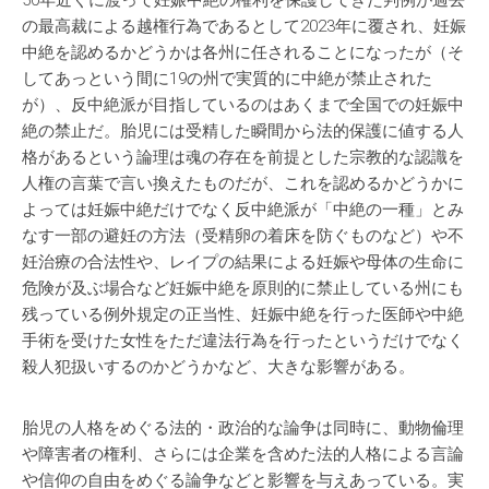
50年近くに渡って妊娠中絶の権利を保護してきた判例が過去
の最高裁による越権行為であるとして2023年に覆され、妊娠
中絶を認めるかどうかは各州に任されることになったが（そ
してあっという間に19の州で実質的に中絶が禁止された
が）、反中絶派が目指しているのはあくまで全国での妊娠中
絶の禁止だ。胎児には受精した瞬間から法的保護に値する人
格があるという論理は魂の存在を前提とした宗教的な認識を
人権の言葉で言い換えたものだが、これを認めるかどうかに
よっては妊娠中絶だけでなく反中絶派が「中絶の一種」とみ
なす一部の避妊の方法（受精卵の着床を防ぐものなど）や不
妊治療の合法性や、レイプの結果による妊娠や母体の生命に
危険が及ぶ場合など妊娠中絶を原則的に禁止している州にも
残っている例外規定の正当性、妊娠中絶を行った医師や中絶
手術を受けた女性をただ違法行為を行ったというだけでなく
殺人犯扱いするのかどうかなど、大きな影響がある。
胎児の人格をめぐる法的・政治的な論争は同時に、動物倫理
や障害者の権利、さらには企業を含めた法的人格による言論
や信仰の自由をめぐる論争などと影響を与えあっている。実