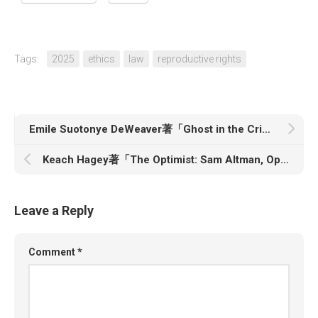
Tags:
2025
ethics
law
reproductive rights
Emile Suotonye DeWeaver著「Ghost in the Criminal Justice Machine: Reform, White Supremacy, and an Abolitionist Future」
Keach Hagey著「The Optimist: Sam Altman, Openai, and the Race to Invent the Future」
Leave a Reply
Comment
*