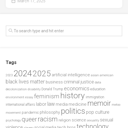
March 17, 2025
Tags
2024
2025
artificial intelligence
2023
asian american
black lives matter
criminal justice
business
data
economics
education
decolonization
Donald Trump
disability
history
feminism
environment
essay
immigration
memoir
law
labor
media
medicine
international affairs
metoo
politics
pop culture
philosophy
pandemic
movement
racism
queer
sexual
science
religion
psychology
sexuality
technology
violence
tech bros
social media
slavery