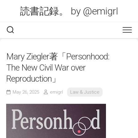
Skip
読書記録。 by @emigrl
to
content
Mary Ziegler著「Personhood:
The New Civil War over
Reproduction」
May 26, 2025
emigrl
Law & Justice