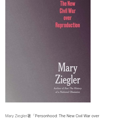
Mary Ziegler著「
Personhood: The New Civil War over