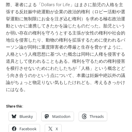
際、著者による「Dollars for Life」はまさに胎児の人格を主
張する反妊娠中絶運動が企業の政治的権利（ロビー活動や選
挙運動に無制限にお金を注ぎ込む権利）を求める極右政治運
動といかに連携してきたかを論じたものだった。胎児という
か弱い存在の権利を守ろうとする主張が女性の権利や社会的
地位を侵害したり、動物の権利を拡張するために使われるパ
ーソン論が同時に重度障害者の尊厳と生存を脅かすように、
人格という人権思想に基づいた概念は同時に人権を侵害する
道具として使われることもある。権利を守るための権利侵害
を横行させないためにわたしたちが「人格」という概念とど
う向き合うのかという点について、本書は妊娠中絶以外の議
論がちょっと物足りない気もしたけれども、考えるきっかけ
にはなる。
Share this:
Bluesky
Mastodon
Threads
Facebook
X