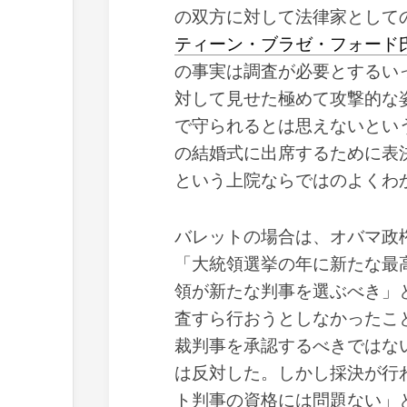
の双方に対して法律家として
ティーン・ブラゼ・フォード
の事実は調査が必要とするい
対して見せた極めて攻撃的な
で守られるとは思えないとい
の結婚式に出席するために表
という上院ならではのよくわ
バレットの場合は、オバマ政
「大統領選挙の年に新たな最
領が新たな判事を選ぶべき」
査すら行おうとしなかったこ
裁判事を承認するべきではな
は反対した。しかし採決が行
ト判事の資格には問題ない」