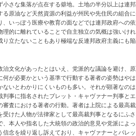
ず小さな集落が点在する僻地。土地の半分以上は連邦
する原油など天然資源の利益が州民や先住民の組合に
り、いっぽう医療や教育の面などでは連邦政府への依
物理的に離れていることで自主独立の気概は強いけれ
成り立たないこともあり極端な反連邦政府主義にも陥
政治文化があったとはいえ、党派的な議論を避け、原
に何が必要かという基準で行動する著者の姿勢はやは
かないとわかりにくいものも多い。それが顕著なのは
裁判事に指名されたブレット・キャヴァナー判事とエ
の審査における著者の行動。著者は上院による最高裁
を受けた人物が法律家として最高裁判事となるにふさ
で、本人や指名した大統領の政治的意見や党派によっ
う信念を繰り返し訴えており、キャヴァナーとバレッ