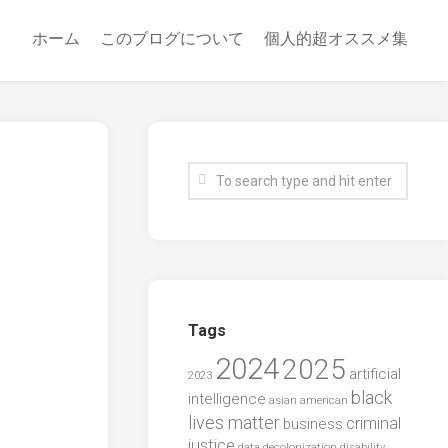
ホーム
このブログについて
個人的超オススメ集
Tags
2024
2025
artificial
2023
black
intelligence
asian american
lives matter
criminal
business
justice
data
decolonization
disability