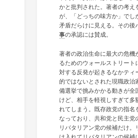
かと批判された。著者の考え
が、「どっちの味方か」でし
矛盾だらけに見える。その後
事
の承認には賛成。
著者の政治生命に最大の危機が
るためのウォールストリート
対する反発が起きるなかティ
的ではないとされた現職政治
備選挙で挑みかかる動きが全
けど、相手を軽視しすぎて多
れてしまう。既存政党の指名
なっており、共和党と民主党
リバタリアン党の候補だけ。
け入れてリバタリアンの候補