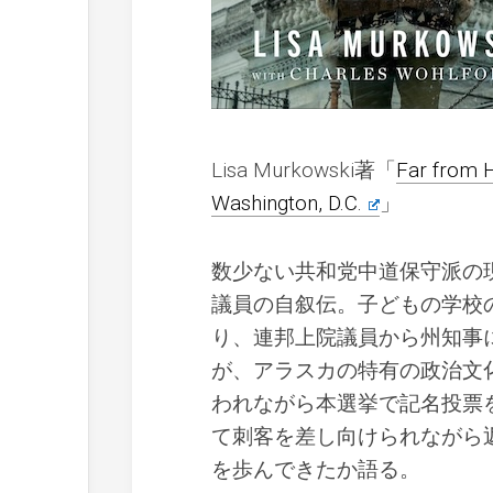
Lisa Murkowski著「
Far from 
Washington, D.C.
」
数少ない共和党中道保守派の
議員の自叙伝。子どもの学校
り、連邦上院議員から州知事
が、アラスカの特有の政治文
われながら本選挙で記名投票
て刺客を差し向けられながら
を歩んできたか語る。