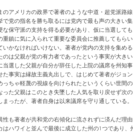
まのアメリカの政界で著者のような中道・超党派路線
挙で党の指名を勝ち取るには党内で最も声の大きい集
硬な保守派の支持を得る必要があり、仮に当選しても
の重鎮に気に入られて重要な委員会に推薦してもらい
ていかなければいけない。著者が党内の支持を集める
たのは父親が党の有力者であったという事実が大きい
に当選した父親が自分が辞任した上院の議席を州知事
せた事実は縁故主義丸出しで、はじめて著者がジョン
めっちゃ軽蔑の視線を向けられたというくらい世間の
なった父親はこのとき失墜した人気を取り戻せず次の
しまったが、著者自身は以来議席を守り通している。
異性も著者が共和党の右傾化に流されずに済んだ理由
カはハワイと並んで最後に成立した州の1つであり、