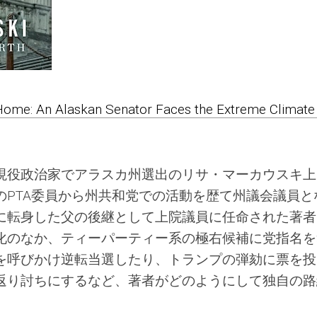
Home: An Alaskan Senator Faces the Extreme Climate
現役政治家でアラスカ州選出のリサ・マーカウスキ上
のPTA委員から州共和党での活動を歴て州議会議員と
に転身した父の後継として上院議員に任命された著者
化のなか、ティーパーティー系の極右候補に党指名を
を呼びかけ逆転当選したり、トランプの弾劾に票を投
返り討ちにするなど、著者がどのようにして独自の路