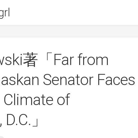
rl
wski著「Far from
askan Senator Faces
 Climate of
, D.C.」