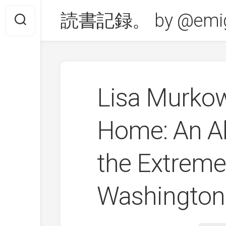
Skip
読書記録。 by @emig
to
content
Lisa Murko
Home: An Al
the Extreme
Washington