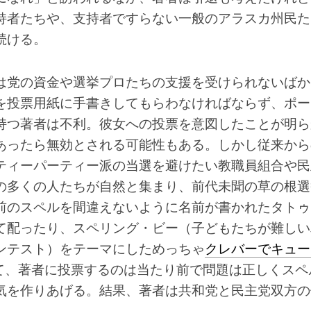
持者たちや、支持者ですらない一般のアラスカ州民た
続ける。
は党の資金や選挙プロたちの支援を受けられないばか
を投票用紙に手書きしてもらわなければならず、ポー
持つ著者は不利。彼女への投票を意図したことが明ら
あったら無効とされる可能性もある。しかし従来から
ティーパーティー派の当選を避けたい教職員組合や民
の多くの人たちが自然と集まり、前代未聞の草の根選
前のスペルを間違えないように名前が書かれたタトゥ
て配ったり、スペリング・ビー（子どもたちが難しい
ンテスト）をテーマにしためっちゃ
クレバーでキュー
て、著者に投票するのは当たり前で問題は正しくスペ
気を作りあげる。結果、著者は共和党と民主党双方の