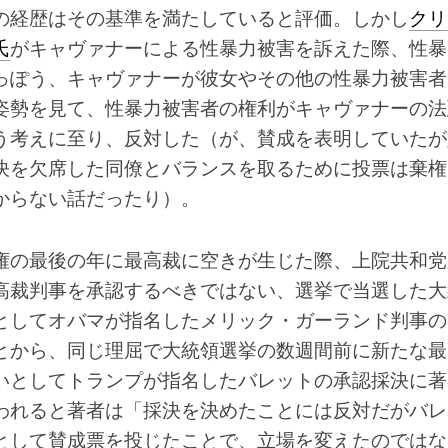
の経歴はその基準を満たしていると評価。しかし
クリ
氏
がキャヴァナーによる性暴力被害を訴えた際、性暴
っぽう、キャヴァナーが彼女やその他の性暴力被害者
姿勢を見て、性暴力被害者の権利がキャヴァナーの法
う考えに至り、反対した（が、賛成を表明していたが
決を欠席した同僚とバランスを取るために投票は棄権
からない話だったり）。
権の最後の年に最高裁に空きが生じた際、上院共和党
高裁判事を承認するべきではない、選挙で当選した大
としてオバマが指名したメリック・ガーランド判事の
とから、同じ理屈で大統領選挙の数週間前に新たな最
いとしてトランプが指名したバレットの承認採決に著
われると著者は「採決を決めたことには反対だがバレ
として賛成票を投じたことで、立場を変えたのではな