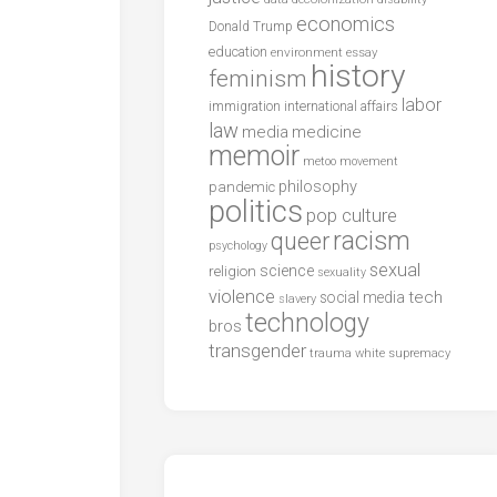
economics
Donald Trump
education
environment
essay
history
feminism
labor
international affairs
immigration
law
media
medicine
memoir
metoo
movement
philosophy
pandemic
politics
pop culture
racism
queer
psychology
sexual
science
religion
sexuality
violence
tech
social media
slavery
technology
bros
transgender
trauma
white supremacy