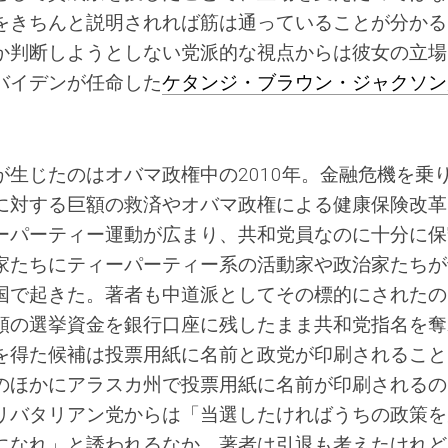
をきちんと説明されれば筋は通っていることが分かる
か判断しようとしない党派的な視点からは彼女の立場
バイデンが任命した
ケタンジ・ブラウン・ジャクソン
生じたのはオバマ政権中の2010年。金融危機を乗
に対する巨額の救済やオバマ政権による健康保険改革
ーパーティー運動が広まり、共和党員なのに十分に保
家たちにティーパーティー系の活動家や政治家たちが
国で起きた。著者も中道派としてその標的にされたの
額の選挙資金を銀行口座に残したまま共和党指名を奪
を得た候補は投票用紙に名前と政党が印刷されること
のほかにアラスカ州で投票用紙に名前が印刷されるの
リバタリアン党からは「当選したければうちの政策を
になれ」と誘われるなか、著者は引退も考えたけれど