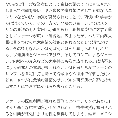
ないのに怪しげな業者によって奇跡の薬のように宣伝されて
しまって信頼を失い、また多数の病原菌に対して有効なペニ
シリンなどの抗生物質が発見されたことで、西側の医学会か
らは消えていく。その一方で、ソ連のジョージアではスター
リンの庇護のもと実用化が進められ、細菌感染症に対する薬
としてファージが広くソ連各地に広まったが、ベリア内務大
臣に目をつけられ大粛清の対象とされるなどして潰れかけ
る。その後もなんとかほそぼそと研究が続けられたけれど
も、ソ連崩壊とジョージア独立、そしてロシアによるジョー
ジア内戦への介入などの大事件にも巻き込まれる。政情不安
により研究所の電源が失われると、研究者たちがファージの
サンプルを自宅に持ち帰って冷蔵庫や冷凍庫で保管したけれ
ども、さすがに危険な細菌のサンプルを研究所の外部に持ち
出すことはできずにそれらを失ったことも。
ファージの医療利用が廃れた西側ではペニシリンのあとにも
次々と新たな抗生物質が開発されたが、抗生物質は濫用され
ると細菌が進化により耐性を獲得してしまう。結果、メチシ