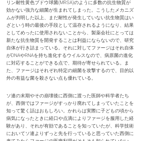
リン耐性黄色ブドウ球菌(MRSA)のように多数の抗生物質が
効かない強力な細菌が生まれてしまった。こうしたメカニズ
ムが判明した以上、まだ耐性が発生していない抗生物質はい
ざという時の最後の手段として温存されるようになり、結果
としてめったに使用されないことから、製薬会社にとっては
新たな抗生物質を開発することは利益にならないので、研究
自体が行き詰まっている。それに対してファージはそれ自体
がDNAやRNAを持ち進化するウイルスなので、病原菌の進化
に対応することができる点で、期待が寄せられている。ま
た、ファージはそれぞれ特定の細菌を攻撃するので、目的以
外の有益な菌を殺さない点も優れている。
ソ連の末期やその崩壊後に西側に渡った医師や科学者たち
が、西側ではファージがすっかり廃れてしまっていたことを
知って驚く話はおもしろい。かれらは実際に子どもの頃から
病気になったときに経口や点滴によりファージを服用した経
験があり、それが有効であることを知っていたが、科学技術
においてソ連よりずっと先を行っていると思っていた西側に