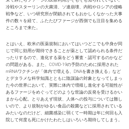
来てみたらファージの医療利用がそもそも知られていない。
冷戦やスターリンの大粛清、ソ連崩壊、内戦やロシアの侵略
戦争など、いつ研究所が閉鎖されてもおかしくなかった大事
件の数々を経て、ふたたびファージが西側でも注目を集める
ところまで来た。
とはいえ、欧米の医薬規制においてはいつどこでも中身が同
じで同じ効用が期待できることが薬として認められる条件だ
ったりするので、進化する薬をどう審査・認可するのかなど
の問題がある。また、COVID-19の予防のために採用された
mRNAワクチンが「体内で増える、DNAを書き換える」など
とデタラメな科学知識とともに陰謀論の対象となってしまっ
た今の世界において、実際に体内で増殖し進化する可能性が
あるファージをめぐってどのような世論の反発を受けるかい
まから心配。とりあえず現状、人体への投与については難し
いので、より規制がゆるい食品の殺菌などに採用されている
みたいなのだけど、細菌感染に弱くて一時期は年に何回も入
院して何度も死にかけたわたしはいろいろ期待してしまう。