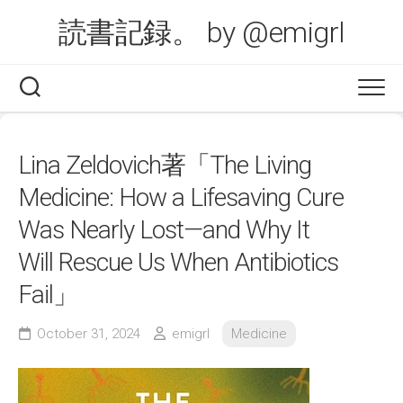
Skip
読書記録。 by @emigrl
to
content
Lina Zeldovich著「The Living
Medicine: How a Lifesaving Cure
Was Nearly Lost—and Why It
Will Rescue Us When Antibiotics
Fail」
October 31, 2024
emigrl
Medicine