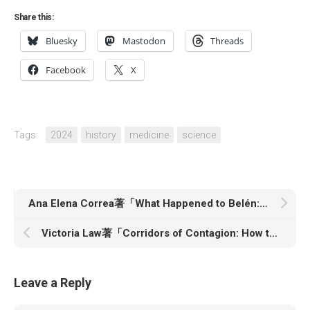
Share this:
Bluesky
Mastodon
Threads
Facebook
X
Tags:
2024
history
medicine
science
Ana Elena Correa著「What Happened to Belén: The Unjust Imprisonment That Sparked a Women’s Rights Movement」
Victoria Law著「Corridors of Contagion: How the Pandemic Exposed the Cruelties of Incarceration」
Leave a Reply