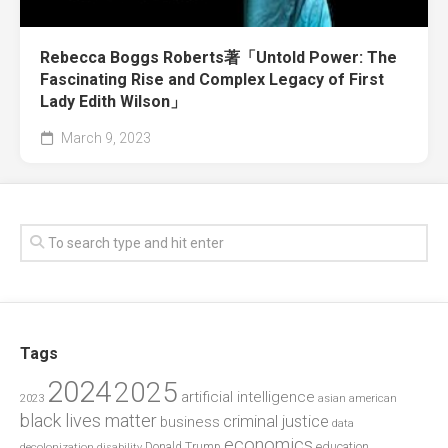
Rebecca Boggs Roberts著「Untold Power: The
Fascinating Rise and Complex Legacy of First
Lady Edith Wilson」
March 9, 2023
Tags
2024
2025
artificial intelligence
2023
asian american
black lives matter
criminal justice
business
data
economics
education
decolonization
Donald Trump
disability