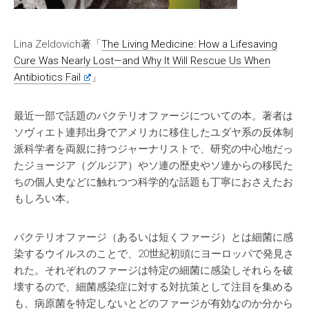
Lina Zeldovich著「
The Living Medicine: How a Lifesaving
Cure Was Nearly Lost—and Why It Will Rescue Us When
Antibiotics Fail
」
最近一部で話題のバクテリオファージについての本。著者は
ソヴィエト連邦出身でアメリカに移住したユダヤ系の反体制
派科学者を両親に持つジャーナリストで、研究の中心地だっ
たジョージア（グルジア）やソ連の歴史やソ連からの移民た
ちの個人史などに触れつつ科学的な話題も丁寧におさえたお
もしろい本。
バクテリオファージ（あるいは短くファージ）とは細菌に感
染するウイルスのことで、20世紀初頭にヨーロッパで発見さ
れた。それぞれのファージは特定の細菌に感染しそれらを破
壊するので、細菌感染症に対する対抗策として注目を集める
も、病原菌を特定しないとどのファージが有効なのか分から