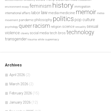
history
feminism
environment
essay
immigration
memoir
law
labor
media
medicine
international affairs
metoo
politics
pop culture
philosophy
pandemic
movement
racism
queer
sexual
science
religion
psychology
sexuality
technology
violence
tech bros
social media
slavery
transgender
trauma
white supremacy
Archives
April 2026
(2)
March 2026
(2)
February 2026
(15)
January 2026
(12)