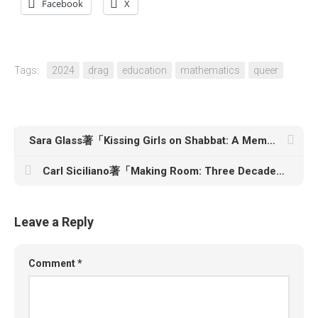
Facebook
X
Tags:
2024
drag
education
mathematics
queer
Sara Glass著「Kissing Girls on Shabbat: A Memoir」
Carl Siciliano著「Making Room: Three Decades of Fighting for Beds, Belonging, and a Safe Place for LGBTQ Youth」
Leave a Reply
Comment
*