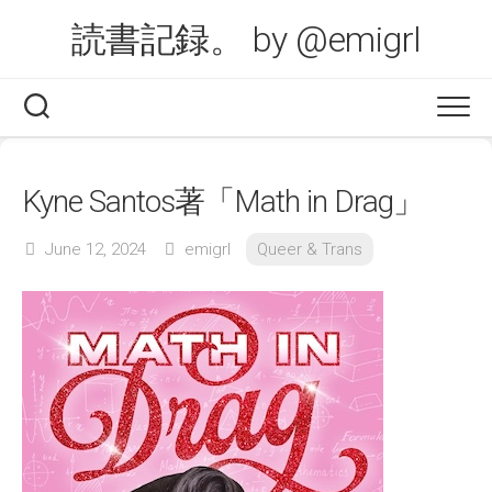
Skip
読書記録。 by @emigrl
to
content
Kyne Santos著「Math in Drag」
June 12, 2024
emigrl
Queer & Trans