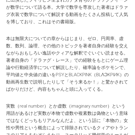
に出演したフィリピン生まれカナダ育ちのドラァグクイーン
が数学について語る本。大学で数学を専攻した著者はドラァ
グ衣装で数学について解説する動画をたくさん投稿して人気
を博しており、これはその書籍版。
本は無限大についての章からはじまり、ゼロ、円周率、虚
数、数列、論理、その他のトピックを著者自身の経験を交え
ながらおもしろい逸話やクィアな解釈でぐいぐい読ませる。
著者自身の「ドラァグ・レース」での経験をもとにゲーム理
論や行動経済学について解説したり、確率論をポケモンで、
平均値と中央値の違いをPSYとBLACKPINK（BLɅϽKPIИK）の
動画再生数で説明したりして「そう来るか！」と驚かされて
ばかりだけど、内容もちゃんと頭に入ってくる。
実数（real number）とか虚数（imaginary number）という
用語があるけど実数が本物で虚数や複素数は偽物という意味
ではなくどっちもリアルなんだよ、という話に「本物の」女
性や男性という概念によって排除されているクィアやトラン