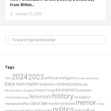
from Within」
January 15, 2025
Tags
2024
2025
artificial intelligence
2023
asian american
black lives matter
criminal justice
business
data
economics
education
decolonization
Donald Trump
disability
history
feminism
environment
essay
immigration
memoir
law
labor
media
medicine
international affairs
metoo
politics
pop culture
philosophy
pandemic
movement