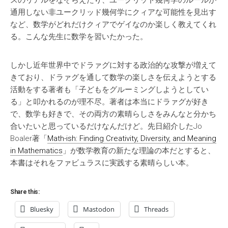
スのリアルをなぞらえたり、ユークリッド幾何学のルールが
通用しない非ユークリッド幾何学にクィアな可能性を見出す
など、数学がどれだけクィアでゲイなのか楽しく教えてくれ
る。こんな先生に数学を習いたかった。
しかし近年世界中でドラァグに対する政治的な攻撃が増えて
きており、ドラァグを通して数学の楽しさを伝えようとする
活動をする著者も「子どもをグルーミングしようとしてい
る」と叩かれるのが理不尽。著者は本当にドラァグが好き
で、数学も好きで、その両方の素晴らしさをみんなと分かち
合いたいと思っているだけなんだけど。先日紹介したJo
Boaler著「
Math-ish: Finding Creativity, Diversity, and Meaning
in Mathematics
」が数学教育の新たな理論の本だとすると、
本書はそれをファビュラスに実践する素晴らしい本。
Share this:
Bluesky
Mastodon
Threads