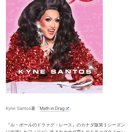
Kyne Santos著「
Math in Drag
」
『ル・ポールのドラァグ・レース』のカナダ版第１シーズン