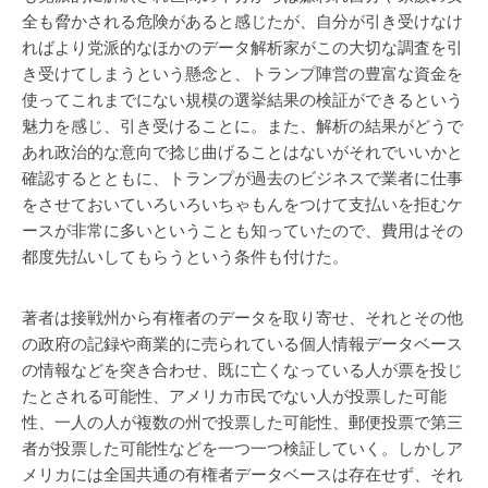
全も脅かされる危険があると感じたが、自分が引き受けなけ
ればより党派的なほかのデータ解析家がこの大切な調査を引
き受けてしまうという懸念と、トランプ陣営の豊富な資金を
使ってこれまでにない規模の選挙結果の検証ができるという
魅力を感じ、引き受けることに。また、解析の結果がどうで
あれ政治的な意向で捻じ曲げることはないがそれでいいかと
確認するとともに、トランプが過去のビジネスで業者に仕事
をさせておいていろいろいちゃもんをつけて支払いを拒むケ
ースが非常に多いということも知っていたので、費用はその
都度先払いしてもらうという条件も付けた。
著者は接戦州から有権者のデータを取り寄せ、それとその他
の政府の記録や商業的に売られている個人情報データベース
の情報などを突き合わせ、既に亡くなっている人が票を投じ
たとされる可能性、アメリカ市民でない人が投票した可能
性、一人の人が複数の州で投票した可能性、郵便投票で第三
者が投票した可能性などを一つ一つ検証していく。しかしア
メリカには全国共通の有権者データベースは存在せず、それ