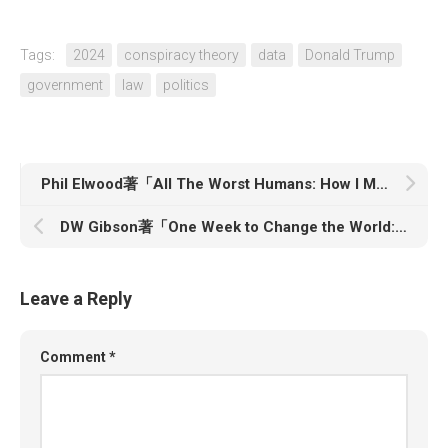
Tags:
2024
conspiracy theory
data
Donald Trump
government
law
politics
Phil Elwood著「All The Worst Humans: How I Made News for Dictators, Tycoons and Politicians」
DW Gibson著「One Week to Change the World: An Oral History of the 1999 WTO Protests」
Leave a Reply
Comment
*