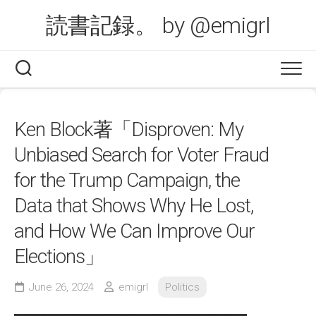
Skip
読書記録。 by @emigrl
to
content
Ken Block著「Disproven: My
Unbiased Search for Voter Fraud
for the Trump Campaign, the
Data that Shows Why He Lost,
and How We Can Improve Our
Elections」
June 26, 2024
emigrl
Politics