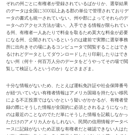
ぞれの州ごとに有権者が登録されているばかりか、選挙結果
のデータは全国に3000以上ある郡の単位で管理されておりデ
ータの書式も統一されていない。州や郡によってそれらのデ
ータへのアクセス方法が違い、入手できる情報が限られてい
る州、有権者一人あたりで料金を取るため莫大な料金が必要
になる州、公開されているというのは建前で実際に選挙事務
所に出向きその場にあるコンピュータで閲覧することはでき
るけれどデータとしてダウンロードしたり印刷したりはでき
ない州（何十・何百万人分のデータをどうやってその場で閲
覧して検証しろというのか）などさまざま。
十分な情報がないため、たとえば運転免許証や社会保障番号
が紐づいていない有権者情報はアメリカ国籍を持たない移民
による不正投票ではないかという疑いがかかるが、有権者登
録の際にそうした情報が全国的に必須とされるようになった
のは最近のことなのでただ単にそうした情報を記載しなかっ
ただけのアメリカ人かもしれない。民間の信用情報データベ
ースに記録がないため正規な有権者だと確認できない人はた