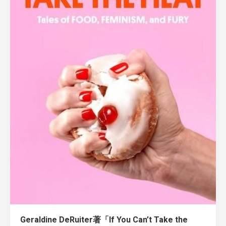
Geraldine DeRuiter著「If You Can’t Take the