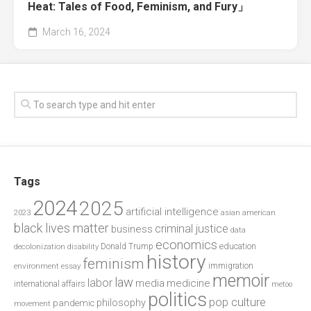
Heat: Tales of Food, Feminism, and Fury」
March 16, 2024
Tags
2024
2025
artificial intelligence
2023
asian american
black lives matter
criminal justice
business
data
economics
education
decolonization
Donald Trump
disability
history
feminism
environment
essay
immigration
memoir
law
labor
media
medicine
international affairs
metoo
politics
pop culture
philosophy
pandemic
movement