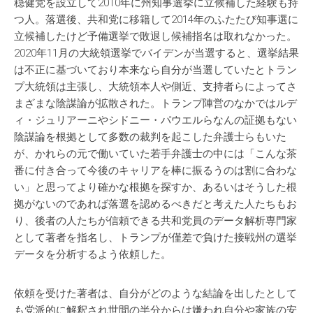
穏健党を設立して2010年に州知事選挙に立候補した経験も持
つ人。落選後、共和党に移籍して2014年のふたたび知事選に
立候補したけど予備選挙で敗退し候補指名は取れなかった。
2020年11月の大統領選挙でバイデンが当選すると、選挙結果
は不正に基づいており本来なら自分が当選していたとトラン
プ大統領は主張し、大統領本人や側近、支持者らによってさ
まざまな陰謀論が拡散された。トランプ陣営のなかではルデ
ィ・ジュリアーニやシドニー・パウエルらなんの証拠もない
陰謀論を根拠として多数の裁判を起こした弁護士らもいた
が、かれらの元で働いていた若手弁護士の中には「こんな茶
番に付き合って今後のキャリアを棒に振るうのは割に合わな
い」と思ってより確かな根拠を探すか、あるいはそうした根
拠がないのであれば落選を認めるべきだと考えた人たちもお
り、後者の人たちが信頼できる共和党員のデータ解析専門家
として著者を指名し、トランプが僅差で負けた接戦州の選挙
データを分析するよう依頼した。
依頼を受けた著者は、自分がどのような結論を出したとして
も党派的に解釈され世間の半分からは嫌われ自分や家族の安