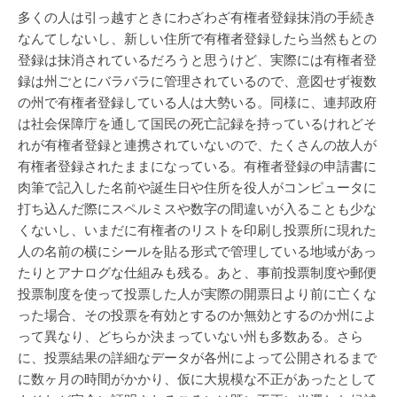
多くの人は引っ越すときにわざわざ有権者登録抹消の手続き
なんてしないし、新しい住所で有権者登録したら当然もとの
登録は抹消されているだろうと思うけど、実際には有権者登
録は州ごとにバラバラに管理されているので、意図せず複数
の州で有権者登録している人は大勢いる。同様に、連邦政府
は社会保障庁を通して国民の死亡記録を持っているけれどそ
れが有権者登録と連携されていないので、たくさんの故人が
有権者登録されたままになっている。有権者登録の申請書に
肉筆で記入した名前や誕生日や住所を役人がコンピュータに
打ち込んだ際にスペルミスや数字の間違いが入ることも少な
くないし、いまだに有権者のリストを印刷し投票所に現れた
人の名前の横にシールを貼る形式で管理している地域があっ
たりとアナログな仕組みも残る。あと、事前投票制度や郵便
投票制度を使って投票した人が実際の開票日より前に亡くな
った場合、その投票を有効とするのか無効とするのか州によ
って異なり、どちらか決まっていない州も多数ある。さら
に、投票結果の詳細なデータが各州によって公開されるまで
に数ヶ月の時間がかかり、仮に大規模な不正があったとして