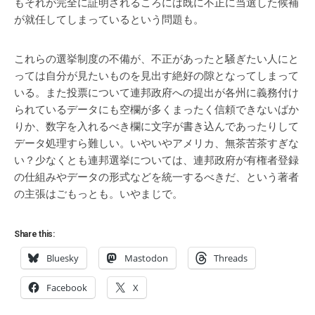
もそれが完全に証明されるころには既に不正に当選した候補
が就任してしまっているという問題も。
これらの選挙制度の不備が、不正があったと騒ぎたい人にと
っては自分が見たいものを見出す絶好の隙となってしまって
いる。また投票について連邦政府への提出が各州に義務付け
られているデータにも空欄が多くまったく信頼できないばか
りか、数字を入れるべき欄に文字が書き込んであったりして
データ処理すら難しい。いやいやアメリカ、無茶苦茶すぎな
い？少なくとも連邦選挙については、連邦政府が有権者登録
の仕組みやデータの形式などを統一するべきだ、という著者
の主張はごもっとも。いやまじで。
Share this:
Bluesky
Mastodon
Threads
Facebook
X