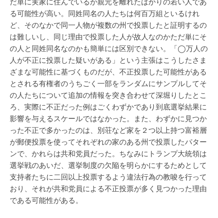
だ単に実家に住んでいるか親元を離れたばかりの若い人であ
る可能性が高い。同姓同名の人たちは何百万組といるけれ
ど、そのなかで同一人物が複数の州で投票したと証明するの
は難しいし、同じ理由で投票した人が故人なのかただ単にそ
の人と同姓同名なのかも簡単には区別できない。「◯万人の
人が不正に投票した疑いがある」という主張はこうしたさま
ざまな可能性に基づくものだが、不正投票した可能性がある
とされる有権者のうちごく一部をランダムにサンプルしてそ
の人たちについて追加の情報を突き合わせて深堀りしたとこ
ろ、実際に不正だった例はごくわずかであり到底選挙結果に
影響を与えるスケールではなかった。また、わずかに見つか
った不正で多かったのは、別荘など家を２つ以上持つ富裕層
が郵便投票を使ってそれぞれの家のある州で投票したパター
ンで、かれらは共和党員だった。ちなみにトランプ大統領は
選挙戦のあいだ、選挙制度の欠陥を明らかにするためとして
支持者たちに二回以上投票するよう違法行為の教唆を行って
おり、それが共和党員による不正投票が多く見つかった理由
である可能性がある。