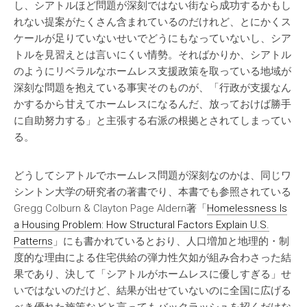
し、シアトルほど問題が深刻ではない街なら成功するかもし
れない提案がたくさん含まれているのだけれど、とにかくス
ケールが足りていないせいでどうにもなっていないし、シア
トルを見習えとは言いにくい情勢。そればかりか、シアトル
のようにリベラルなホームレス支援政策を取っている地域が
深刻な問題を抱えている事実そのものが、「行政が支援なん
かするから甘えてホームレスになるんだ、放っておけば勝手
に自助努力する」と主張する右派の根拠とされてしまってい
る。
どうしてシアトルでホームレス問題が深刻なのかは、同じワ
シントン大学の研究者の著書でり、本書でも参照されている
Gregg Colburn & Clayton Page Aldern著「
Homelessness Is
a Housing Problem: How Structural Factors Explain U.S.
Patterns
」にも書かれているとおり、人口増加と地理的・制
度的な理由による住宅供給の弾力性欠如が組み合わさった結
果であり、決して「シアトルがホームレスに優しすぎる」せ
いではないのだけど、結果が出せていないのに全国に広げる