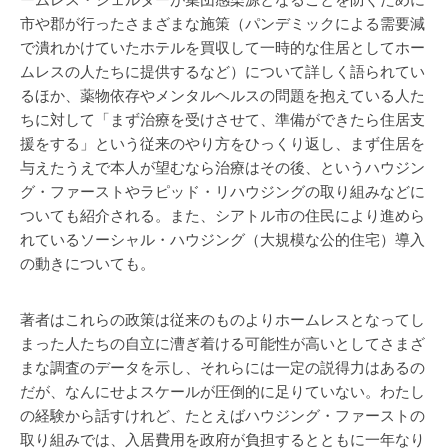
ームレス・シェルターが集団感染源となることを防ぐために
市や郡が行ったさまざまな施策（パンデミックによる需要減
で潰れかけていたホテルを買収して一時的な住居としてホー
ムレスの人たちに提供するなど）について詳しく語られてい
るほか、薬物依存やメンタルヘルスの問題を抱えている人た
ちに対して「まず治療を受けさせて、準備ができたら住居支
援をする」という従来のやり方をひっくり返し、まず住居を
与えたうえで本人が望むなら治療はその後、というハウジン
グ・ファーストやラピッド・リハウジングの取り組みなどに
ついても紹介される。また、シアトル市の住民により進めら
れているソーシャル・ハウジング（大規模な公的住宅）導入
の動きについても。
著者はこれらの政策は従来のものよりホームレスとなってし
まった人たちの自立に漕ぎ着ける可能性が高いとしてさまざ
まな調査のデータを示し、それらには一定の説得力はあるの
だが、なんにせよスケールが圧倒的に足りていない。わたし
の経験から話すけれど、たとえばハウジング・ファーストの
取り組みでは、入居費用を政府が負担するとともに一年なり