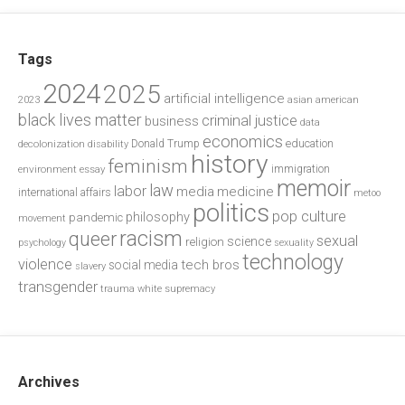
Tags
2024
2025
artificial intelligence
2023
asian american
black lives matter
criminal justice
business
data
economics
education
decolonization
Donald Trump
disability
history
feminism
environment
essay
immigration
memoir
law
labor
media
medicine
international affairs
metoo
politics
pop culture
philosophy
pandemic
movement
racism
queer
sexual
science
religion
psychology
sexuality
technology
violence
tech bros
social media
slavery
transgender
trauma
white supremacy
Archives