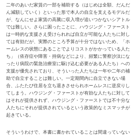
二年のあいだ家賃の一部を補助する（はじめは全額、だんだ
ん減額していく）といった形で本人の自立を支えるモデルだ
が、なんにせよ家賃の高騰に収入増が追いつかないシアトル
では難しい。さらに困ったことに、ハウジング・ファースト
は一時的な支援さえ受けられれば自立が可能な人たちに対し
ては有効だが、実際のところ予算が十分ではないため、「ホ
ームレスの状態にあることでよりコストがかかっている人た
ち」（依存症や障害・持病などにより、頻繁に警察沙汰にな
ったり病院の緊急治療室に駆け込む必要がある人たち）への
支援が優先されており、そういった人たちは一年や二年の補
助で自立することは難しい。一定期間内に自立できない場
合、ふたたび住居を立ち退きさせられホームレスに逆戻りし
てしまう。ハウジング・ファーストが有効な人たちに対して
はそれが提供されず、ハウジング・ファーストでは不十分な
人たちにそれが提供されているという政策的なミスマッチが
起きている。
そういうわけで、本書に書かれていることは間違っていない