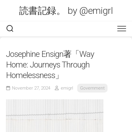
Skip
読書記録。 by @emigrl
to
content
Josephine Ensign著「Way
Home: Journeys Through
Homelessness」
November 27, 2024
emigrl
Government