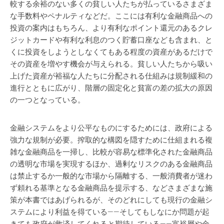
較する余裕のない多くの貧しい人たちが払っているさまざま
な手数料やペナルティなどだ。ここには有利な金融商品への
投資の案内はもちろん、より有利なポイント還元のあるクレ
ジットカードや有利な利息のつく貯蓄口座なども含まれ、と
くに投資をしようとしなくてもある程度の資産があるだけで
その資産を増やす機会が与えられる。貧しい人たちから吸い
上げた資産が裕福な人たちに分配される仕組みは規制緩和の
進行とともに広がり、階層の固定化と貧富の差の拡大の原因
の一つとなっている。
金融システムをより公平なものにするためには、政府による
強力な規制が必要。搾取的な構図を隠すために仕組まれる複
雑な金融商品を一掃し、比較が容易な標準化された金融商品
の透明な市場を実現するほか、過剰なリスクのある金融商品
は禁止するか一般的な市場から隔離する、一般消費者が迷わ
ず頼れる基準となる金融商品を提示する、などさまざまな施
策が本書ではあげられるが、そのどれにしても現行の金融シ
ステムにより利益を得ている——そしてもしなにか問題が起