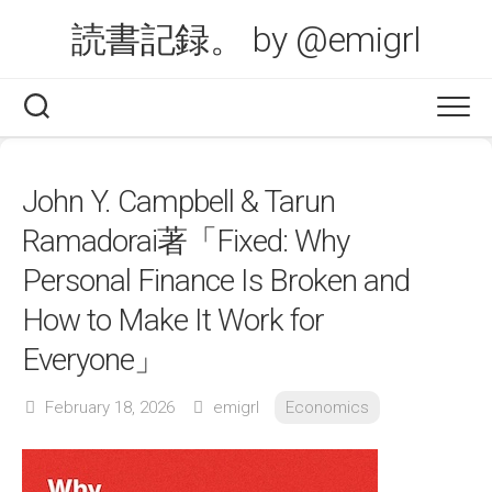
Skip
読書記録。 by @emigrl
to
content
John Y. Campbell & Tarun
Ramadorai著「Fixed: Why
Personal Finance Is Broken and
How to Make It Work for
Everyone」
February 18, 2026
emigrl
Economics