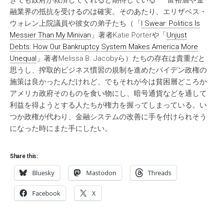
きても政府が救済してくれると期待している——富裕層や金
融業界の抵抗を受けるのは確実。そのあたり、エリザベス・
ウォレン上院議員や彼女の弟子たち（「
I Swear: Politics Is
Messier Than My Minivan
」著者Katie Porterや「
Unjust
Debts: How Our Bankruptcy System Makes America More
Unequal
」著者Melissa B. Jacobyら）たちの存在は貴重だと
思うし、搾取的ビジネス慣習の規制を進めたバイデン政権の
施策は良かったんだけれど、でもそれが今は貧困層どころか
アメリカ政府そのものを食い物にし、暗号通貨などを通して
利益を得ようとする人たちが権力を握ってしまっている。い
つか政権が代わり、金融システムの改善に手を付けられそう
になった時にまた手にしたい。
Share this:
Bluesky
Mastodon
Threads
Facebook
X