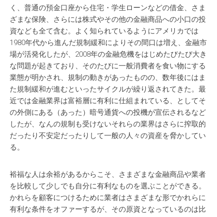
く、普通の預金口座から住宅・学生ローンなどの借金、さま
ざまな保険、さらには株式やその他の金融商品への小口の投
資なども全て含む。よく知られているようにアメリカでは
1980年代から進んだ規制緩和によりその間口は増え、金融市
場が活発化したが、2008年の金融危機をはじめたびたび大き
な問題が起きており、そのたびに一般消費者を食い物にする
業態が明かされ、規制の動きがあったものの、数年後にはま
た規制緩和が進むといったサイクルが繰り返されてきた。最
近では金融業界は富裕層に有利に仕組まれている、としてそ
の外側にある（あった）暗号通貨への投機が宣伝されるなど
したが、なんの規制も受けないそれらの業界はさらに搾取的
だったり不安定だったりして一般の人々の資産を脅かしてい
る。
裕福な人は余裕があるからこそ、さまざまな金融商品や業者
を比較して少しでも自分に有利なものを選ぶことができる。
かれらを顧客につけるために業者はさまざまな形でかれらに
有利な条件をオファーするが、その原資となっているのは比