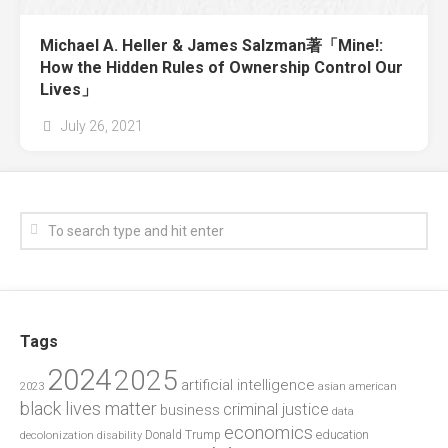
Michael A. Heller & James Salzman著「Mine!:
How the Hidden Rules of Ownership Control Our
Lives」
July 26, 2021
Tags
2024
2025
artificial intelligence
2023
asian american
black lives matter
criminal justice
business
data
economics
education
decolonization
Donald Trump
disability