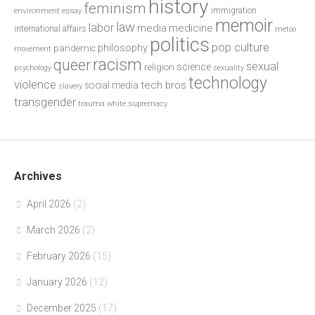
history
feminism
environment
essay
immigration
memoir
law
labor
media
medicine
international affairs
metoo
politics
pop culture
philosophy
pandemic
movement
racism
queer
sexual
science
religion
psychology
sexuality
technology
violence
tech bros
social media
slavery
transgender
trauma
white supremacy
Archives
April 2026
(2)
March 2026
(2)
February 2026
(15)
January 2026
(12)
December 2025
(17)