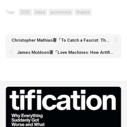
Tags:
2025
class
economics
finance
Christopher Mathias著「To Catch a Fascist: The Fight to Expose the Radical Right」
James Muldoon著「Love Machines: How Artificial Intelligence is Transforming Our Relationships」