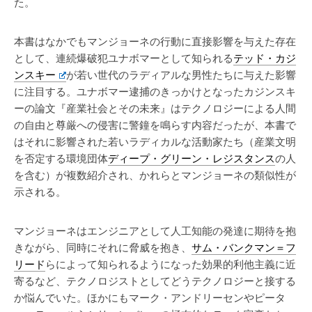
た。
本書はなかでもマンジョーネの行動に直接影響を与えた存在
として、連続爆破犯ユナボマーとして知られる
テッド・カジ
ンスキー
が若い世代のラディアルな男性たちに与えた影響
に注目する。ユナボマー逮捕のきっかけとなったカジンスキ
ーの論文『産業社会とその未来』はテクノロジーによる人間
の自由と尊厳への侵害に警鐘を鳴らす内容だったが、本書で
はそれに影響された若いラディカルな活動家たち（産業文明
を否定する環境団体
ディープ・グリーン・レジスタンス
の人
を含む）が複数紹介され、かれらとマンジョーネの類似性が
示される。
マンジョーネはエンジニアとして人工知能の発達に期待を抱
きながら、同時にそれに脅威を抱き、
サム・バンクマン＝フ
リード
らによって知られるようになった効果的利他主義に近
寄るなど、テクノロジストとしてどうテクノロジーと接する
か悩んでいた。ほかにもマーク・アンドリーセンやピータ