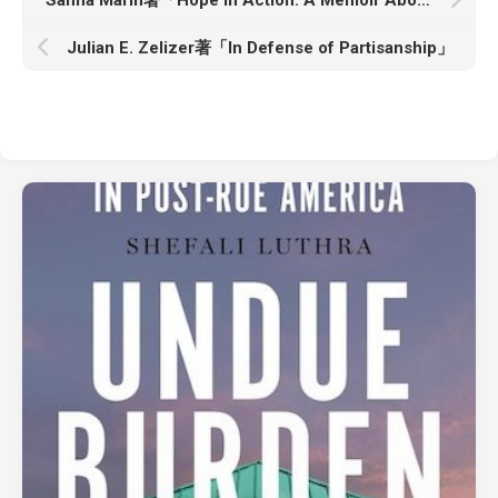
Sanna Marin著「Hope in Action: A Memoir About the Courage to Lead」
Julian E. Zelizer著「In Defense of Partisanship」