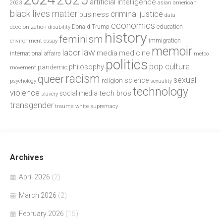
artificial intelligence
2023
asian american
black lives matter
criminal justice
business
data
economics
education
decolonization
Donald Trump
disability
history
feminism
environment
essay
immigration
memoir
law
labor
media
medicine
international affairs
metoo
politics
pop culture
philosophy
pandemic
movement
racism
queer
sexual
science
religion
psychology
sexuality
technology
violence
tech bros
social media
slavery
transgender
trauma
white supremacy
Archives
April 2026
(2)
March 2026
(2)
February 2026
(15)