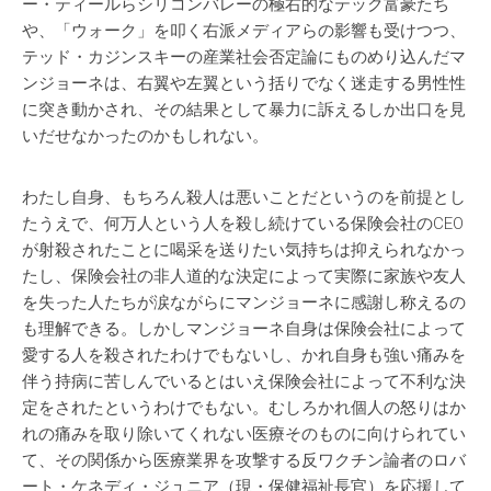
ー・ティールらシリコンバレーの極右的なテック富豪たち
や、「ウォーク」を叩く右派メディアらの影響も受けつつ、
テッド・カジンスキーの産業社会否定論にものめり込んだマ
ンジョーネは、右翼や左翼という括りでなく迷走する男性性
に突き動かされ、その結果として暴力に訴えるしか出口を見
いだせなかったのかもしれない。
わたし自身、もちろん殺人は悪いことだというのを前提とし
たうえで、何万人という人を殺し続けている保険会社のCEO
が射殺されたことに喝采を送りたい気持ちは抑えられなかっ
たし、保険会社の非人道的な決定によって実際に家族や友人
を失った人たちが涙ながらにマンジョーネに感謝し称えるの
も理解できる。しかしマンジョーネ自身は保険会社によって
愛する人を殺されたわけでもないし、かれ自身も強い痛みを
伴う持病に苦しんでいるとはいえ保険会社によって不利な決
定をされたというわけでもない。むしろかれ個人の怒りはか
れの痛みを取り除いてくれない医療そのものに向けられてい
て、その関係から医療業界を攻撃する反ワクチン論者のロバ
ート・ケネディ・ジュニア（現・保健福祉長官）を応援して