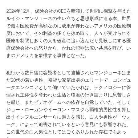
2024年12月、保険会社のCEOを暗殺して世間に衝撃を与えた
ルイジ・マンジョーネの生い立ちと思想形成に迫る本。世界
で最も医療費が高額なのに成果が伴わないアメリカの医療制
度において、その利益の多くを掠め取り、人々が受けられる
医療を制限し多くの人を破産に追い込んだり見殺しにする医
療保険会社への怒りから、かれの犯罪は広い共感を呼び、い
まのアメリカを象徴する事件となった。
犯行から数日後に容疑者として逮捕されたマンジョーネはま
だ20代の若い男性。裕福な家庭出身のエリートで、コンピュ
ータエンジニアとして働いていたかれは、テクノロジーに管
理され主体性を奪われた生活と環境の行き詰まりに息苦しさ
を感じ、またビデオゲームへの依存を自覚していた、そして
ジョー・ローガンやイーロン・マスクら覇権的男性性を押し
出すインフルエンサーらに魅力を感じ、白人や男性が「ウォ
ーク」によって迫害されているという意見にも影響された、
この世代の白人男性としてはごくありふれた存在でもあっ