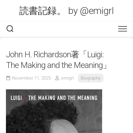
Skip
読書記録。 by @emigrl
to
content
John H. Richardson著「Luigi:
The Making and the Meaning」
November 11, 2025
emigrl
Biography