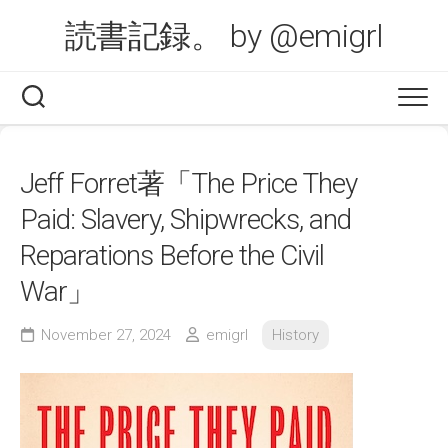
Skip
読書記録。 by @emigrl
to
content
Jeff Forret著「The Price They
Paid: Slavery, Shipwrecks, and
Reparations Before the Civil
War」
November 27, 2024
emigrl
History