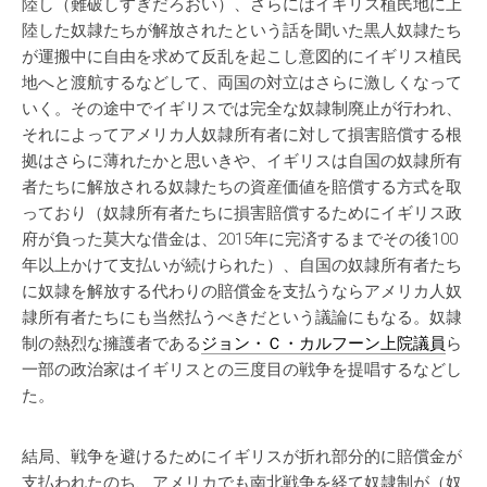
陸し（難破しすぎだろおい）、さらにはイギリス植民地に上
陸した奴隷たちが解放されたという話を聞いた黒人奴隷たち
が運搬中に自由を求めて反乱を起こし意図的にイギリス植民
地へと渡航するなどして、両国の対立はさらに激しくなって
いく。その途中でイギリスでは完全な奴隷制廃止が行われ、
それによってアメリカ人奴隷所有者に対して損害賠償する根
拠はさらに薄れたかと思いきや、イギリスは自国の奴隷所有
者たちに解放される奴隷たちの資産価値を賠償する方式を取
っており（奴隷所有者たちに損害賠償するためにイギリス政
府が負った莫大な借金は、2015年に完済するまでその後100
年以上かけて支払いが続けられた）、自国の奴隷所有者たち
に奴隷を解放する代わりの賠償金を支払うならアメリカ人奴
隷所有者たちにも当然払うべきだという議論にもなる。奴隷
制の熱烈な擁護者である
ジョン・Ｃ・カルフーン上院議員
ら
一部の政治家はイギリスとの三度目の戦争を提唱するなどし
た。
結局、戦争を避けるためにイギリスが折れ部分的に賠償金が
支払われたのち、アメリカでも南北戦争を経て奴隷制が（奴