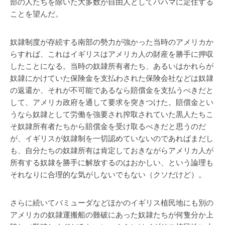
部の人たちを除いた大多数が自由人としてバハマに定住する
ことを望んだ。
奴隷制度が存続する南部の勢力が強かった当時のアメリカか
らすれば、これはイギリスはアメリカ人の財産を勝手に押収
したことになる。当時の奴隷所有者たち、あるいはかれらが
奴隷にかけていた保険金を支払わされた保険会社などは奴隷
の返還か、それが不可能であるなら賠償金を支払うべきだと
して、アメリカ政府を通して要求を突きつけた。賠償金とい
うなら奴隷として労働を強要され搾取されていた黒人たちこ
そ奴隷所有者たちから賠償金を受け取るべきだと思うのだ
が、イギリスが奴隷制を一切認めていないのであればまだし
も、自分たちの奴隷所有は肯定しておきながらアメリカ人が
所有する奴隷を勝手に解放するのはおかしい、という論理も
それなりに合理的な気がしないでもない（クソだけど）。
さらに続いてバミューダなどほかのイギリス植民地にも別の
アメリカの奴隷運搬船の難破にあった奴隷たちが何隻分か上