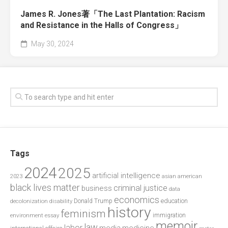
James R. Jones著「The Last Plantation: Racism
and Resistance in the Halls of Congress」
May 30, 2024
Tags
2024
2025
artificial intelligence
2023
asian american
black lives matter
criminal justice
business
data
economics
education
decolonization
Donald Trump
disability
history
feminism
environment
essay
immigration
memoir
law
labor