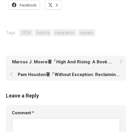
Facebook
X
Tags:
2024
history
reparation
slavery
Marcus J. Moore著「High And Rising: A Book About De La Soul」
Pam Houston著「Without Exception: Reclaiming Abortion, Personhood, and Freedom」
Leave a Reply
Comment
*