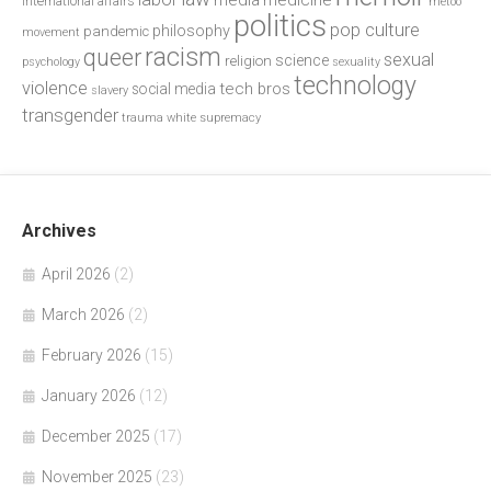
media
medicine
international affairs
metoo
politics
pop culture
philosophy
pandemic
movement
racism
queer
sexual
science
religion
psychology
sexuality
technology
violence
tech bros
social media
slavery
transgender
trauma
white supremacy
Archives
April 2026
(2)
March 2026
(2)
February 2026
(15)
January 2026
(12)
December 2025
(17)
November 2025
(23)