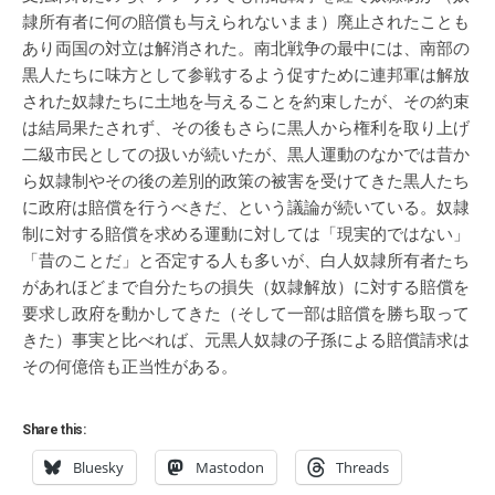
隷所有者に何の賠償も与えられないまま）廃止されたことも
あり両国の対立は解消された。南北戦争の最中には、南部の
黒人たちに味方として参戦するよう促すために連邦軍は解放
された奴隷たちに土地を与えることを約束したが、その約束
は結局果たされず、その後もさらに黒人から権利を取り上げ
二級市民としての扱いが続いたが、黒人運動のなかでは昔か
ら奴隷制やその後の差別的政策の被害を受けてきた黒人たち
に政府は賠償を行うべきだ、という議論が続いている。奴隷
制に対する賠償を求める運動に対しては「現実的ではない」
「昔のことだ」と否定する人も多いが、白人奴隷所有者たち
があれほどまで自分たちの損失（奴隷解放）に対する賠償を
要求し政府を動かしてきた（そして一部は賠償を勝ち取って
きた）事実と比べれば、元黒人奴隷の子孫による賠償請求は
その何億倍も正当性がある。
Share this:
Bluesky
Mastodon
Threads