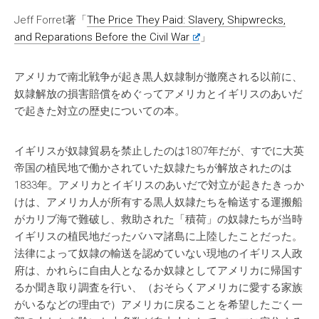
Jeff Forret著「
The Price They Paid: Slavery, Shipwrecks,
and Reparations Before the Civil War
」
アメリカで南北戦争が起き黒人奴隷制が撤廃される以前に、
奴隷解放の損害賠償をめぐってアメリカとイギリスのあいだ
で起きた対立の歴史についての本。
イギリスが奴隷貿易を禁止したのは1807年だが、すでに大英
帝国の植民地で働かされていた奴隷たちが解放されたのは
1833年。アメリカとイギリスのあいだで対立が起きたきっか
けは、アメリカ人が所有する黒人奴隷たちを輸送する運搬船
がカリブ海で難破し、救助された「積荷」の奴隷たちが当時
イギリスの植民地だったバハマ諸島に上陸したことだった。
法律によって奴隷の輸送を認めていない現地のイギリス人政
府は、かれらに自由人となるか奴隷としてアメリカに帰国す
るか聞き取り調査を行い、（おそらくアメリカに愛する家族
がいるなどの理由で）アメリカに戻ることを希望したごく一