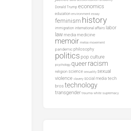
economics
Donald Trump
education
environment
essay
history
feminism
labor
international affairs
immigration
law
media
medicine
memoir
metoo
movement
philosophy
pandemic
politics
pop culture
racism
queer
psychology
sexual
science
religion
sexuality
violence
tech
social media
slavery
technology
bros
transgender
trauma
white supremacy