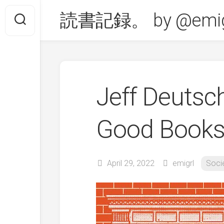
Skip
読書記録。 by @emig
to
content
Jeff Deutsc
Good Book
April 29, 2022
emigrl
Soci