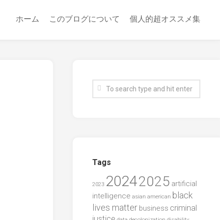
ホーム
このブログについて
個人的超オススメ集
Tags
2024
2025
artificial
2023
black
intelligence
asian american
lives matter
criminal
business
justice
data
decolonization
disability