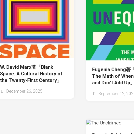
W. David Marx著「Blank
Eugenia Cheng著「
Space: A Cultural History of
The Math of When
the Twenty-First Century」
and Don’t Add Up
December 26, 2025
September 12, 202