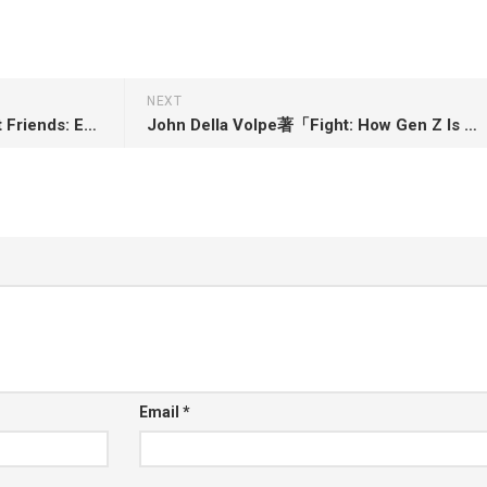
NEXT
Tajja Isen著「Some of My Best Friends: Essays on Lip Service」
John Della Volpe著「Fight: How Gen Z Is Channeling Their Fear and Passion to Save America」
Email
*