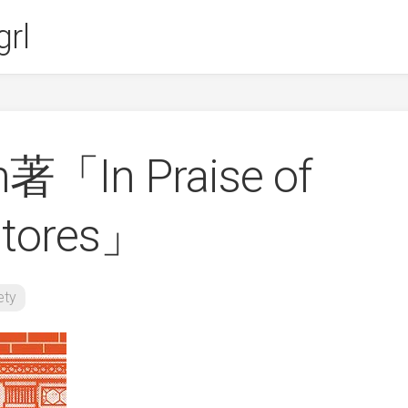
rl
h著「In Praise of
stores」
ety