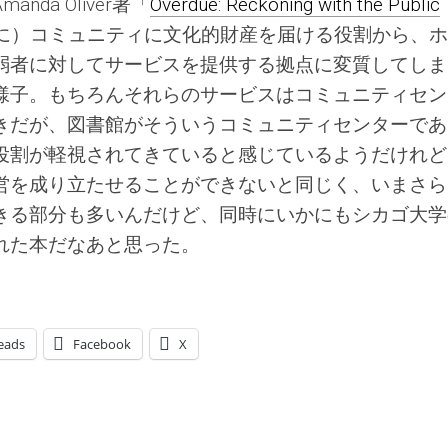
da Oliver著「
Overdue: Reckoning with the Public
に）コミュニティに文化的財産を届ける役割から、ホ
弱者に対してサービスを提供する拠点に変質してしま
様子。もちろんそれらのサービスはコミュニティセン
きだが、図書館がそういうコミュニティセンターであ
役割が軽視されてきていると感じているようだけれど
営を成り立たせることができないと同じく、いまさら
きる部分も多いんだけど、同時にいかにもシカゴ大学
れた本だなあと思った。
eads
Facebook
X