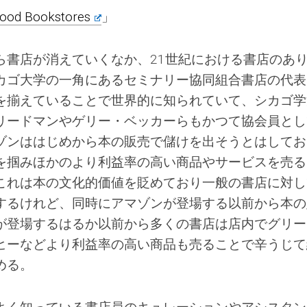
 Good Bookstores
」
ら書店が消えていくなか、21世紀における書店のあ
カゴ大学の一角にあるセミナリー協同組合書店の代表
を揃えていることで世界的に知られていて、シカゴ学
リードマンやゲリー・ベッカーらもかつて協会員とし
ゾンははじめから本の販売で儲けを出そうとはしてお
を掴みほかのより利益率の高い商品やサービスを売る
これは本の文化的価値を貶めており一般の書店に対し
するけれど、同時にアマゾンが登場する以前から本の
が登場するはるか以前から多くの書店は店内でグリー
ヒーなどより利益率の高い商品も売ることで辛うじて
める。