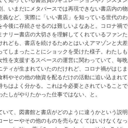
よく知っている書店員のキュレーションやアシスタン
割、いまだにメタバースでは再現できない書店内の物
意義など、実際に「いい書店」を知っている世代のわ
を今後に存続させるのは難しいよなあと。コロナ禍で
ミナリー書店の大切さを理解してくれているファンた
けれども、書店を続けるためとはいえアマゾンと大差
ってしまったことにショックを受けた様子。わたしも
女性を支援するスペースの運営に関わっていて、毎晩
ニティが生まれていたのだけれど、コロナ禍がはじま
食料やその他の物資を配るだけの活動に追い込まれて
持ちはよく分かる。これは今必要とされていることで
わたしがやりたかった仕事ではない、と。
ていて、図書館と書店がどのように違うかという説明
コーヒーやその他のものを売らなくてはいけなくなっ