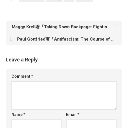
Maggy Krell著「Taking Down Backpage: Fighting the World’s Largest Sex Trafficker」
Paul Gottfried著「Antifascism: The Course of a Crusade」
Leave a Reply
Comment
*
Name
*
Email
*