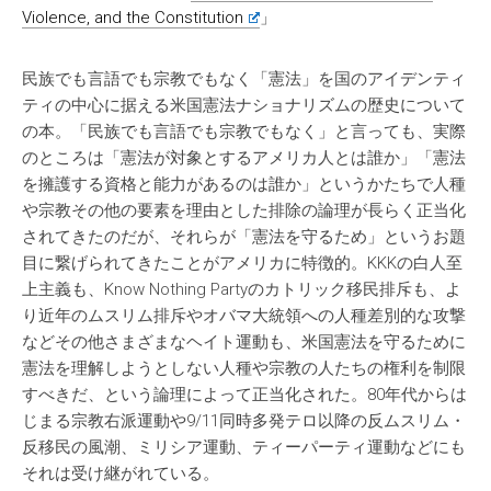
Violence, and the Constitution
」
民族でも言語でも宗教でもなく「憲法」を国のアイデンティ
ティの中心に据える米国憲法ナショナリズムの歴史について
の本。「民族でも言語でも宗教でもなく」と言っても、実際
のところは「憲法が対象とするアメリカ人とは誰か」「憲法
を擁護する資格と能力があるのは誰か」というかたちで人種
や宗教その他の要素を理由とした排除の論理が長らく正当化
されてきたのだが、それらが「憲法を守るため」というお題
目に繋げられてきたことがアメリカに特徴的。KKKの白人至
上主義も、Know Nothing Partyのカトリック移民排斥も、よ
り近年のムスリム排斥やオバマ大統領への人種差別的な攻撃
などその他さまざまなヘイト運動も、米国憲法を守るために
憲法を理解しようとしない人種や宗教の人たちの権利を制限
すべきだ、という論理によって正当化された。80年代からは
じまる宗教右派運動や9/11同時多発テロ以降の反ムスリム・
反移民の風潮、ミリシア運動、ティーパーティ運動などにも
それは受け継がれている。