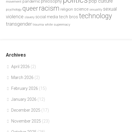
pop culture
philosophy
pandemic
movement
racism
queer
sexual
science
religion
psychology
sexuality
technology
violence
tech bros
social media
slavery
transgender
trauma
white supremacy
Archives
April 2026
(2)
March 2026
(2)
February 2026
(15)
January 2026
(12)
December 2025
(17)
November 2025
(23)
October 2025
(28)