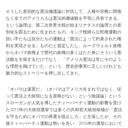
そうした差別的な憲法擁護論に対抗して、人種や宗教に関係
なく全てのアメリカ人は憲法的価値観を平等に共有できる、
という論理は、第二次世界大戦が始まりナチスの論理との差
別化を図るために生まれたもの。キング牧師ら公民権運動の
担い手たちは自分たちの運動は「憲法によって約束された権
利を実現させる」ものだと規定したし、ルーズヴェルト政権
からオバマ政権まで歴代の政権の多くはただ単にそういう憲
法観を主張するだけでなく、「アメリカ憲法は常にそのよう
な理想を掲げていた」という、歴史的事実に乏しいけれども
魅力的なストーリーを押し出してきた。
「オバマは違憲だ」（オバマはアメリカ生まれではなく、従
って憲法上大統領になる資格がない、という陰謀論）という
スローガンが人気を博したティーパーティ運動の影響を受け
た2012年の大統領選挙では多くの共和党大統領候補が「憲法
を守るためにオバマの再選を阻止しろ」と主張したが、その
後ティーパーティ運動は勢いを失い、2016年の選挙において