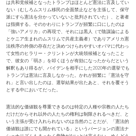
は共和党候補となったトランプはほとんど憲法に言及してい
ない（むしろムスリム移民の全面禁止などを主張して、保守
派にすら憲法を分かっていないと批判されていた）、と著者
は指摘する。そのかわりにトランプが頻繁に口にしたのは
「強いアメリカ」の再現で、それには黒人（で陰謀論による
とケニア生まれのムスリムで共産主義者）でありアメリカ憲
法秩序の外側の存在だと決めつけられやすいオバマに代わっ
て女性のヒラリー・クリントンが大統領候補となったこと
で、彼女の「弱さ」を叩くほうが有効になったからだという
解釈もあり得るが、バイデンを相手にした2020年の選挙でも
トランプは憲法に言及しなかった。かれが頻繁に「憲法を守
れ」と言い出したのは、選挙結果が出たあと、それを覆そう
とする中においてだった。
憲法的な価値観を尊重できるのは特定の人種や宗教の人たち
だけだからそれ以外の人たちの権利は制限されるべきだ、と
いう主張が受け入れられないのは当然のことだが、「憲法的
価値観は誰にでも開かれている」というバージョンの憲法ナ