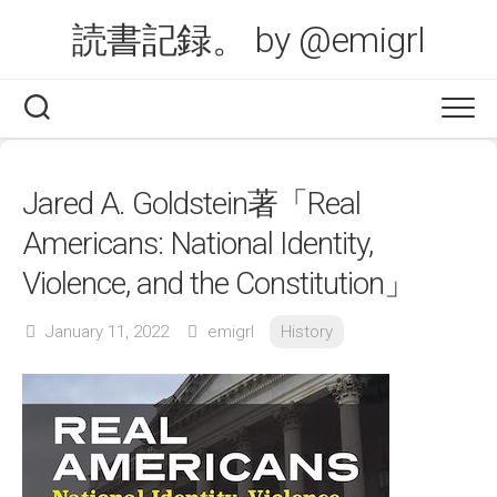
Skip
読書記録。 by @emigrl
to
content
Jared A. Goldstein著「Real
Americans: National Identity,
Violence, and the Constitution」
January 11, 2022
emigrl
History