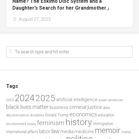
Name? The Eskimo Disc System and a
Daughter’s Search for her Grandmother」
August 27, 2023
Tags
2024
2025
artificial intelligence
2023
asian american
black lives matter
criminal justice
business
data
economics
education
decolonization
Donald Trump
disability
history
feminism
environment
essay
immigration
memoir
law
labor
media
medicine
international affairs
metoo
politics