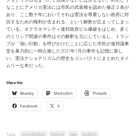
ショナリズムもまったく危険がないとは言えない。めんどう
なことにアメリカ憲法には市民の武装権を認めた修正２条が
あり、ここ数十年においてそれは憲法を尊重しない政府に対
抗するための権利が含まれる、という解釈が広まってしまっ
ている。オクラホマシティ連邦政府ビル爆破をはじめ、多く
のミリシア関連の事件はその解釈を元にしているし、トラン
プが「強い行動」を呼びかけたことに応じた市民が連邦議事
堂を暴力的に一時占拠した2021年1月の事件も記憶に新し
い。憲法ナショナリズムの歴史をコンパクトにまとめたタイ
ムリーな本だった。
Share this:
Bluesky
Mastodon
Threads
Facebook
X
Tags:
constitution
history
law
politics