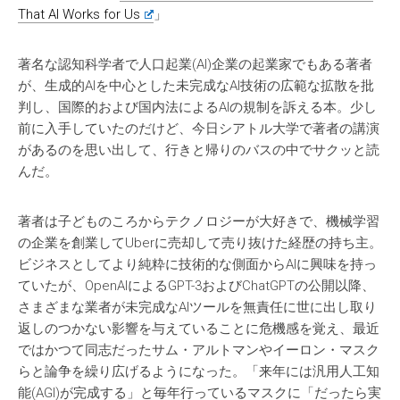
That AI Works for Us
」
著名な認知科学者で人口起業(AI)企業の起業家でもある著者
が、生成的AIを中心とした未完成なAI技術の広範な拡散を批
判し、国際的および国内法によるAIの規制を訴える本。少し
前に入手していたのだけど、今日シアトル大学で著者の講演
があるのを思い出して、行きと帰りのバスの中でサクッと読
んだ。
著者は子どものころからテクノロジーが大好きで、機械学習
の企業を創業してUberに売却して売り抜けた経歴の持ち主。
ビジネスとしてより純粋に技術的な側面からAIに興味を持っ
ていたが、OpenAIによるGPT-3およびChatGPTの公開以降、
さまざまな業者が未完成なAIツールを無責任に世に出し取り
返しのつかない影響を与えていることに危機感を覚え、最近
ではかつて同志だったサム・アルトマンやイーロン・マスク
らと論争を繰り広げるようになった。「来年には汎用人工知
能(AGI)が完成する」と毎年行っているマスクに「だったら実