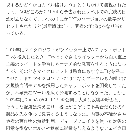
現するかどうか百万ドル賭けよう」ともちかけて無視された
りも。AGIどころかGPT-5すら予告されたレベルでの完成の目
処が立たなくて、いつのまにかGPTのバージョンの数字がリ
セットされたりと(最新版はo1）、著者の予想はかなり当た
っている。
2018年にマイクロソフトがツイッター上でAIチャットボット
Tayを投入したとき、Tayはすぐさまツイッターから白人至上
主義のツイートを学習しネオナチ的な発言をするようになっ
たが、そのときマイクロソフトは懸命にもすぐにTayを停止
させた。またマイクロソフトだけでなくグーグルも内部では
大規模言語モデルを採用したチャットボットを開発していた
が、不確実なツールを広く公開することはなかった。しかし
2022年にOpenAIがChatGPTを公開し大きな反響を呼ぶと、
そうした配慮は消え去り、各社がこぞって不具合だらけのAI
製品を先を争って発表するようになった。内容の不確かさや
他者の著作物の無断利用、ディープフェイクを使った対象の
同意を得ないポルノや選挙に影響を与えるようなフェイク画