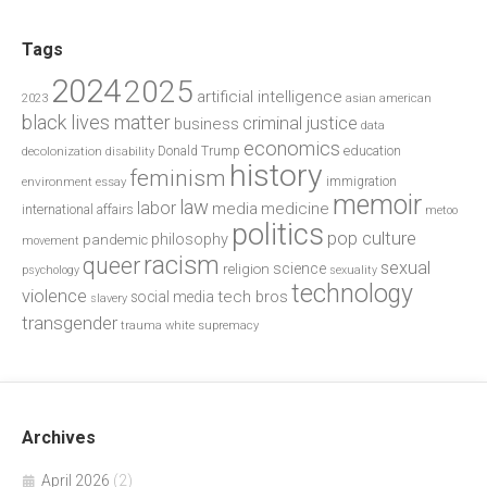
Tags
2024
2025
artificial intelligence
2023
asian american
black lives matter
criminal justice
business
data
economics
education
decolonization
Donald Trump
disability
history
feminism
environment
essay
immigration
memoir
law
labor
media
medicine
international affairs
metoo
politics
pop culture
philosophy
pandemic
movement
racism
queer
sexual
science
religion
psychology
sexuality
technology
violence
tech bros
social media
slavery
transgender
trauma
white supremacy
Archives
April 2026
(2)