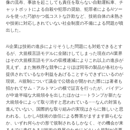
像の流布、事故を起こしても責任を取らない自動運転車、チ
ャットボットによる自殺や犯罪の奨励、犯罪者によるAIツー
ルを使った巧妙かつ低コストな詐欺など、技術自体の未熟さ
や技術に対応しきれていない社会制度の不備による問題が噴
出した。
AI企業は技術の進歩によりそうした問題にも対処できるとす
るが、大規模言語モデルに全賭けしてしまった現在のAI業界
はその大規模言語モデルの収穫逓減によりこれ以上の進歩が
見えず、また無秩序な競争によりほぼ同等の製品が各社から
提供されているなか利益をあげることすらできずにいるのが
現状。AI規制について議会で公聴会が開かれた際には著者も
招かれてサム・アルトマンの横で証言を行ったが、バイデン
が中途半端な大統領令を出したほかは——トランプが新たな
大統領令によって取り消すと思われている——なんの対策も
進んでいない。国際的な取り組みの実現はさらに難しいと思
われる。しかしAI技術の放任による弊害がますます膨らむな
か、いずれ何らかの形で規制されるしかなく、その機会が来