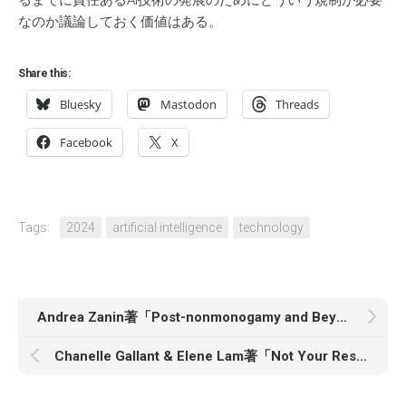
るまでに責任あるAI技術の発展のためにどういう規制が必要
なのか議論しておく価値はある。
Share this:
Bluesky
Mastodon
Threads
Facebook
X
Tags:
2024
artificial intelligence
technology
Andrea Zanin著「Post-nonmonogamy and Beyond」
Chanelle Gallant & Elene Lam著「Not Your Rescue Project: Migrant Sex Workers Fighting for Justice」