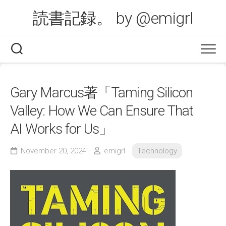
Skip
読書記録。 by @emigrl
to
content
Gary Marcus著「Taming Silicon
Valley: How We Can Ensure That
AI Works for Us」
November 20, 2024
emigrl
Technology