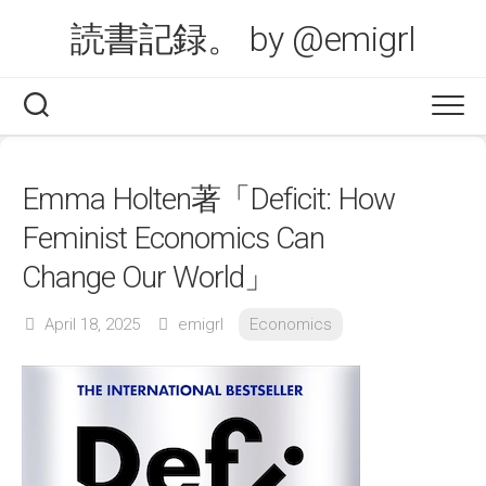
Skip
読書記録。 by @emigrl
to
content
Emma Holten著「Deficit: How
Feminist Economics Can
Change Our World」
April 18, 2025
emigrl
Economics