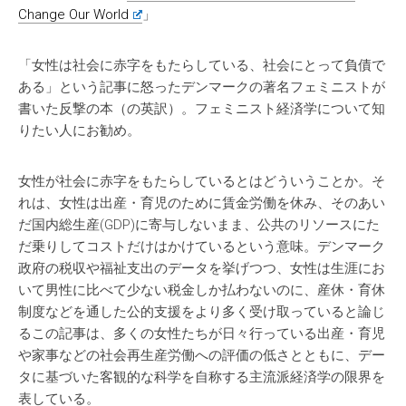
Change Our World
」
「女性は社会に赤字をもたらしている、社会にとって負債で
ある」という記事に怒ったデンマークの著名フェミニストが
書いた反撃の本（の英訳）。フェミニスト経済学について知
りたい人にお勧め。
女性が社会に赤字をもたらしているとはどういうことか。そ
れは、女性は出産・育児のために賃金労働を休み、そのあい
だ国内総生産(GDP)に寄与しないまま、公共のリソースにた
だ乗りしてコストだけはかけているという意味。デンマーク
政府の税収や福祉支出のデータを挙げつつ、女性は生涯にお
いて男性に比べて少ない税金しか払わないのに、産休・育休
制度などを通した公的支援をより多く受け取っていると論じ
るこの記事は、多くの女性たちが日々行っている出産・育児
や家事などの社会再生産労働への評価の低さとともに、デー
タに基づいた客観的な科学を自称する主流派経済学の限界を
表している。