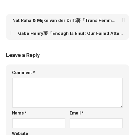
Nat Raha & Mijke van der Drift著「Trans Femme Futures: Abolitionist Ethics for Transfeminist Worlds」
Gabe Henry著「Enough Is Enuf: Our Failed Attempts to Make English Eezier to Spell」
Leave a Reply
Comment
*
Name
*
Email
*
Website