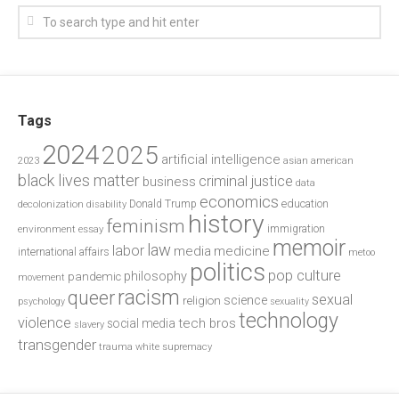
Tags
2024
2025
artificial intelligence
2023
asian american
black lives matter
criminal justice
business
data
economics
education
decolonization
Donald Trump
disability
history
feminism
environment
essay
immigration
memoir
law
labor
media
medicine
international affairs
metoo
politics
pop culture
philosophy
pandemic
movement
racism
queer
sexual
science
religion
psychology
sexuality
technology
violence
tech bros
social media
slavery
transgender
trauma
white supremacy