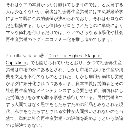
それはケアの本質からかけ離れてしまうのでは、と反発する
人は少なくないが、著者は社会再生産労働には主流派経済学
によって既に金銭的価値が決められており、それはゼロなの
だと指摘する。しかし価値がゼロとされたものに単純により
マシな値札を付けるだけでは、ケアのさらなる市場化や社会
再生産労働のギグ・エコノミー化を推し進めてしまう。
Premilla Nadasen著「
Care: The Highest Stage of
Capitalism
」でも論じられていたとおり、かつて社会再生産
労働は市場の外にあるとされ、しかし市場における生産や消
費を支える不可欠なものとされた。しかし雇用が崩壊し労働
がギグに細分化されつつあるいま、資本主義は労働者とその
社会再生産的なメインテナンスすら必要とせず、細切れにし
た労働だけをかすめ取る形態に移行している。男性労働者で
すら人間ではなく黒字をもたらすための部品とみなされる現
代、赤字をもたらすとされる女性が人間扱いされないのも当
然で、単純に社会再生産労働への評価を高めようという議論
では解決できない。