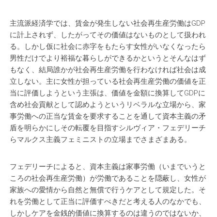
主流派経済学では、賃金が発生しない社会再生産労働はGDP
に計上されず、したがってその価値はないものとして扱われ
る。しかし仮に社会に赤字をもたらす女性がいなくなったら
男性だけでより裕福な暮らしができるかというとそんなはず
もなく、結局誰かが社会再生産労働を行わなければ社会は成
立しない。主に女性が担っている社会再生産労働の価値を正
当に評価しようという主張は、価値を金額に換算してGDPに
含め社会貢献として認めようというリベラルな立場から、家
事労働への正当な賃金を要求することを通して資本主義の矛
盾を明らかにしその転覆を目指すシルヴィア・フェデリーチ
らマルクス主義フェミニストの立場までさまざまある。
フェデリーチによると、資本主義は家事労働（いまでいうと
ころの社会再生産労働）が労働であることを隠蔽し、女性が
家族への愛情から自然と無償で行うケアとして規定した。そ
れを労働として正当に評価すべきだと考える人のなかでも、
しかしケアを金銭的価値に換算するのは違うのではないか、