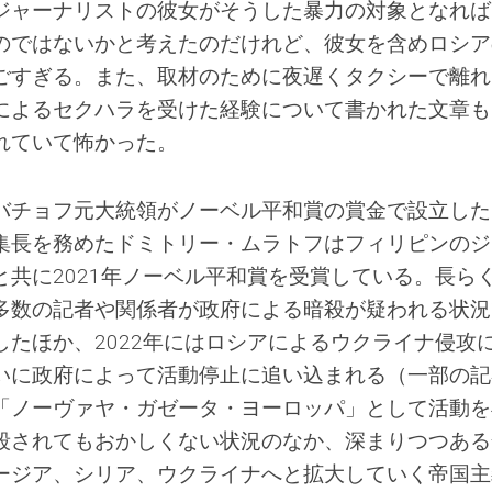
ジャーナリストの彼女がそうした暴力の対象となれば
のではないかと考えたのだけれど、彼女を含めロシア
ごすぎる。また、取材のために夜遅くタクシーで離れ
によるセクハラを受けた経験について書かれた文章も
れていて怖かった。
バチョフ元大統領がノーベル平和賞の賞金で設立した
集長を務めたドミトリー・ムラトフはフィリピンのジ
と共に2021年ノーベル平和賞を受賞している。長ら
多数の記者や関係者が政府による暗殺が疑われる状況
たほか、2022年にはロシアによるウクライナ侵攻
いに政府によって活動停止に追い込まれる（一部の記
「ノーヴァヤ・ガゼータ・ヨーロッパ」として活動を
殺されてもおかしくない状況のなか、深まりつつある
ージア、シリア、ウクライナへと拡大していく帝国主