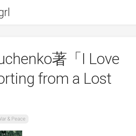
rl
yuchenko著「I Love
orting from a Lost
War & Peace