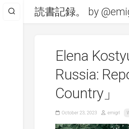
Skip
読書記録。 by @emig
to
content
Elena Kost
Russia: Rep
Country」
October 23, 2023
emigrl