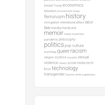
economics
Donald Trump
education
environment
essay
history
feminism
labor
international affairs
immigration
law
media
medicine
memoir
metoo
movement
philosophy
pandemic
politics
pop culture
racism
queer
psychology
sexual
science
religion
sexuality
violence
tech
social media
slavery
technology
bros
transgender
trauma
white supremacy