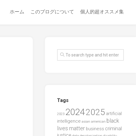
ホーム
このブログについて
個人的超オススメ集
Tags
2024
2025
artificial
2023
black
intelligence
asian american
lives matter
criminal
business
justice
data
decolonization
disability