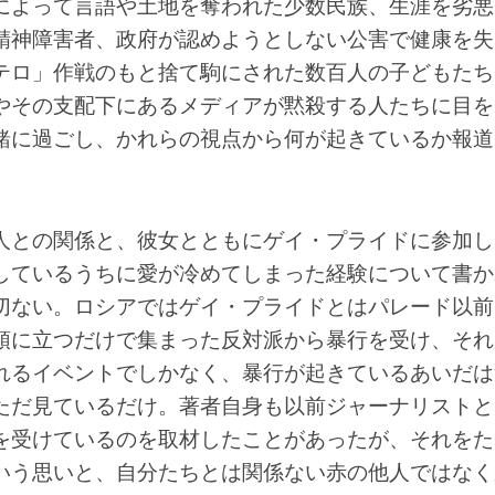
によって言語や土地を奪われた少数民族、生涯を劣悪
精神障害者、政府が認めようとしない公害で健康を失
テロ」作戦のもと捨て駒にされた数百人の子どもたち
やその支配下にあるメディアが黙殺する人たちに目を
緒に過ごし、かれらの視点から何が起きているか報道
人との関係と、彼女とともにゲイ・プライドに参加し
しているうちに愛が冷めてしまった経験について書か
切ない。ロシアではゲイ・プライドとはパレード以前
頭に立つだけで集まった反対派から暴行を受け、それ
れるイベントでしかなく、暴行が起きているあいだは
ただ見ているだけ。著者自身も以前ジャーナリストと
を受けているのを取材したことがあったが、それをた
いう思いと、自分たちとは関係ない赤の他人ではなく