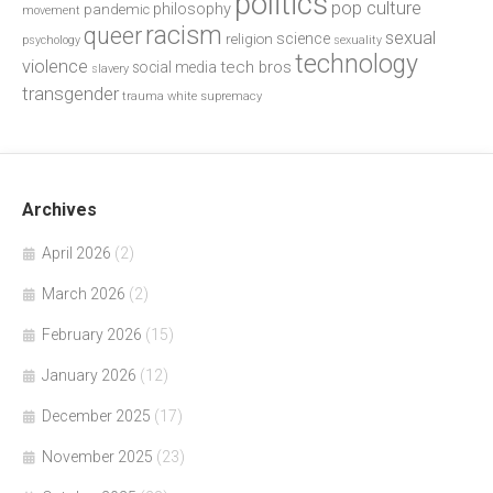
politics
pop culture
philosophy
pandemic
movement
racism
queer
sexual
science
religion
psychology
sexuality
technology
violence
tech bros
social media
slavery
transgender
trauma
white supremacy
Archives
April 2026
(2)
March 2026
(2)
February 2026
(15)
January 2026
(12)
December 2025
(17)
November 2025
(23)