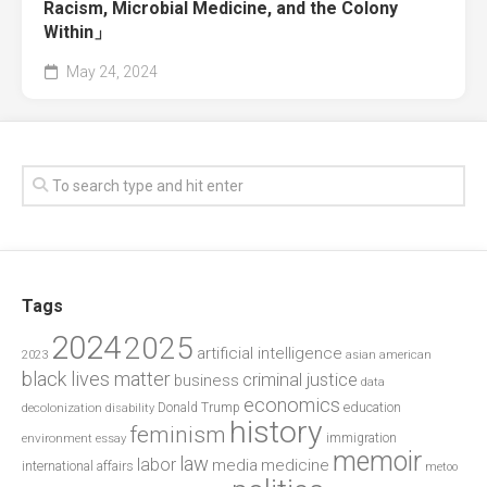
Racism, Microbial Medicine, and the Colony
Within」
May 24, 2024
Tags
2024
2025
artificial intelligence
2023
asian american
black lives matter
criminal justice
business
data
economics
education
decolonization
Donald Trump
disability
history
feminism
environment
essay
immigration
memoir
law
labor
media
medicine
international affairs
metoo