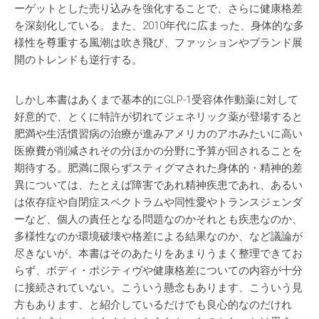
ーゲットとした売り込みを強化することで、さらに健康格差
を深刻化している。また、2010年代に広まった、身体的な多
様性を尊重する風潮は吹き飛び、ファッションやブランド展
開のトレンドも逆行する。
しかし本書はあくまで基本的にGLP-1受容体作動薬に対して
好意的で、とくに特許が切れてジェネリック薬が登場すると
肥満や生活慣習病の治療が進みアメリカのアホみたいに高い
医療費が削減されその分ほかの分野に予算が回されることを
期待する。肥満に限らずスティグマされた身体的・精神的差
異については、たとえば障害であれ精神疾患であれ、あるい
は依存症や自閉症スペクトラムや同性愛やトランスジェンダ
ーなど、個人の責任となる問題なのかそれとも疾患なのか、
多様性なのか環境破壊や格差による結果なのか、など議論が
尽きないが、本書はそのあたりをあまりうまく整理できてお
らず、ボディ・ポジティヴや健康格差についての内容が十分
に接続されていない。こういう懸念もあります、こういう見
方もあります、と紹介しているだけでも良心的なのだけれ