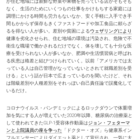
が住む地域には新鮮な野菜や果物を売っている店がそもそも
なく、生活のためにいくつもの仕事をかけもちする家庭には
調理にかける時間も労力もないなか、安く手軽に入手でき手
間もかからず保存もきくファストフードや加工食品に頼らざ
るを得ない人が多い。差別や貧困による
ウェザリングにより
健康を劣化させられ、住む地域の環境は汚染され、危険で不
衛生な職場で働かされるだけでなく、体を壊しても十分な医
療を受けられない人が多いなか、肥満や生活慣習病と呼ばれ
る疾患は格差と結びつけられていく。以前「アメリカでは太
っている人は自己管理がなっていないとされて就職差別を受
ける」という話が日本で広まっているのを聞いたけど、それ
は階級差別や人種差別をそれっぽい自己責任論で誤魔化して
いるだけ。
コロナウイルス・パンデミックによるロックダウンで体重増
加を気にする人が増えていた2020年以降、糖尿病の治療薬と
して使われてきたGLP-1受容体作動薬は
ジョン・フェターマ
ンと上院議員の座を争った
「ドクター・オズ」ら健康系イン
フルエンサーによりダイエット薬として宣伝され、一気に大