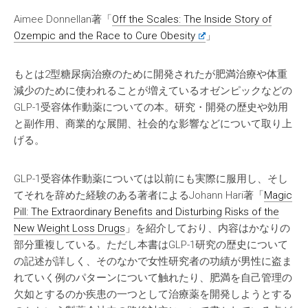
Aimee Donnellan著「
Off the Scales: The Inside Story of
Ozempic and the Race to Cure Obesity
」
もとは2型糖尿病治療のために開発されたが肥満治療や体重
減少のために使われることが増えているオゼンピックなどの
GLP-1受容体作動薬についての本。研究・開発の歴史や効用
と副作用、商業的な展開、社会的な影響などについて取り上
げる。
GLP-1受容体作動薬については以前にも実際に服用し、そし
てそれを辞めた経験のある著者によるJohann Hari著「
Magic
Pill: The Extraordinary Benefits and Disturbing Risks of the
New Weight Loss Drugs
」を紹介しており、内容はかなりの
部分重複している。ただし本書はGLP-1研究の歴史について
の記述が詳しく、そのなかで女性研究者の功績が男性に盗ま
れていく例のパターンについて触れたり、肥満を自己管理の
欠如とするのか疾患の一つとして治療薬を開発しようとする