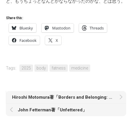
ど、もうちょっとなんとかならなかったのかな、とは思う。
Share this:
Bluesky
Mastodon
Threads
Facebook
X
Tags:
2025
body
fatness
medicine
Hiroshi Motomura著「Borders and Belonging: Toward a Fair Immigration Policy」
John Fetterman著「Unfettered」