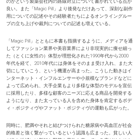
のかという製薬会社内の路線対立について書かれている点が
良い。また「Magic Pill」より後発なだけあって、深刻な副作
用についての記述やその経験者たちによるオンライングルー
プの立ち上げや裁判についての記述も増えている。
「Magic Pill」とともに本書も指摘するように、メディアを通
してファッション業界や美容業界により非現実的に痩せ細っ
た（とくに女性の）体型が理想化された1990年代から2000
年代を経て、2010年代には身体をそのまま受け入れ、また大
切にしていこう、という機運が高まった。こうした動きはイ
ンターネット・インフルエンサーや小規模なブランドなどに
よって広められ、大手企業もより多様な体型のモデルを宣伝
に採用したり、多様な顧客のニーズに応える商品を開発する
ようになり、また太っている人を含めた身体を肯定するボデ
ィ・ポジティヴやファット・ポジティヴの運動も広がった。
同時に、肥満やそれと結びつけられた糖尿病や高血圧が社会
的格差と強く繋がっているという認識も広まった。貧しい人