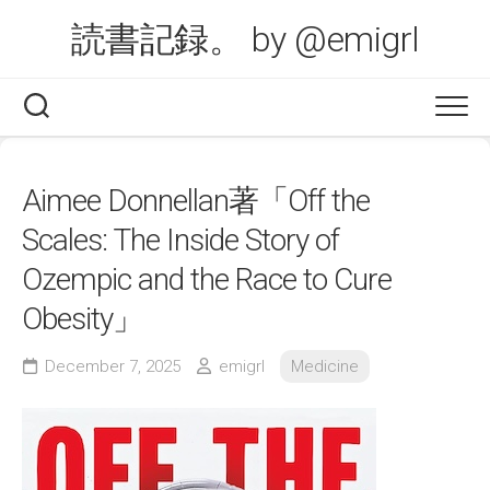
Skip
読書記録。 by @emigrl
to
content
Aimee Donnellan著「Off the
Scales: The Inside Story of
Ozempic and the Race to Cure
Obesity」
December 7, 2025
emigrl
Medicine