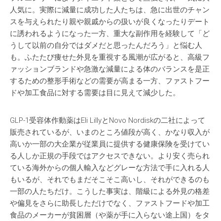
人気に。実際に減量に成功した人たちは、急に出世のチャン
スを与えられたり親や親戚からの扱いが良くなったりデート
に誘われるようになった一方、重大な副作用を経験して「ど
うして以前の自分ではダメだと思ったんだろう」と悩む人
も。ふたたび痩せた外見を重視する風潮が広がると、高級フ
ァッションブランドや急激な減量による体のバランスを是正
するための整形手術などの需要が高まる一方、ファストフー
ドや加工食品に対する需要は目に見えて減少した。
GLP-1受容体作動薬はEli LillyとNovo Nordiskの二社によって
販売されているが、いまのところ値段が高く、かなり収入が
高いか一部の大企業が従業員に提供する健康保険を受けてい
る人しか正規の手段ではアクセスできない。より安く売られ
ている海外からの個人輸入などグレーな方法で手に入れる人
もいるが、それでもまだそこそこ高いし、それができるのも
一部の人たちだけ。こうした事実は、階級による外見の格差
や偏見をさらに助長しただけでなく、ファストフードや加工
食品のメーカーが貧困層（や薬が手に入らない途上国）をタ