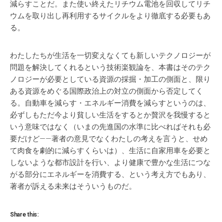
減らすことだ。また使い終えたリチウム電池を回収してリチ
ウムを取り出し再利用するサイクルをより徹底する必要もあ
る。
わたしたちが生活を一切変えなくても新しいテクノロジーが
問題を解決してくれるという技術楽観論を、本書はそのテク
ノロジーが必要としている資源の採掘・加工の側面と、限り
ある資源をめぐる国際政治上の対立の側面から否定してく
る。自動車を減らす・エネルギー消費を減らすというのは、
必ずしもただ今より貧しい生活をするとか贅沢を我慢すると
いう意味ではなく（いまの先進国の水準に比べればそれも必
要だけど——著者の意見でなくわたしの考えを言うと、せめ
て肉食を劇的に減らすくらいは）、生活に自家用車を必要と
しないような都市設計を行い、より健康で豊かな生活につな
がる部分にエネルギーを消費する、という考え方でもあり、
著者が訴える未来はそういうものだ。
Share this: