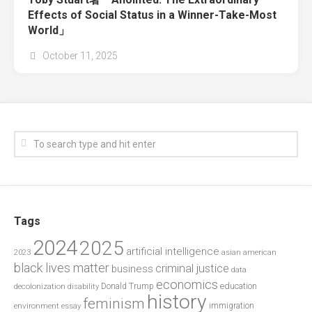
Effects of Social Status in a Winner-Take-Most
World」
October 11, 2025
Tags
2024
2025
artificial intelligence
2023
asian american
black lives matter
criminal justice
business
data
economics
education
decolonization
Donald Trump
disability
history
feminism
environment
essay
immigration