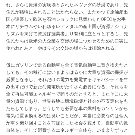
れ、さらに原爆の実験場とされたネヴァダの砂漠であり、先
住民が犠牲にされることはかわらない。またかつて原油産出
国が連帯して欧米を石油ショックに見舞わせたOPECをお手
本にリチウムやいわゆるレアメタルの産出国が資源ナショナ
リズムを掲げて資源採掘業者より有利に立とうとするも、先
住民たちは欧米の大企業を交渉の場につかせるための口実に
使われたあと、やはりその交渉の場からは排除される。
仮にガソリンで走る自動車を全て電気自動車に置き換えたと
しても、その移行にはいまよりはるかに大量な資源の採掘が
必要となるし、それだけの電力を発電するキャパシティを生
み出すだけで新たな発電所がたくさん必要になる。それらを
全て再生可能エネルギーで賄うのだとすると、またそこに大
量の資源であり、世界各地に環境破壊と社会の不安定化をも
たらしてしまう。どうしても必要な車の燃料をガソリンから
電気に置き換えるのは良いことだが、本当に必要なのは個人
が車を乗り回すことを前提とした社会を変えて、自動車の数
自体を、そして消費するエネルギー自体を、いまよりずっと