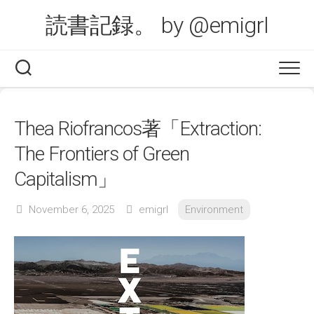
Skip
読書記録。 by @emigrl
to
content
Thea Riofrancos著「Extraction:
The Frontiers of Green
Capitalism」
November 6, 2025
emigrl
Environment