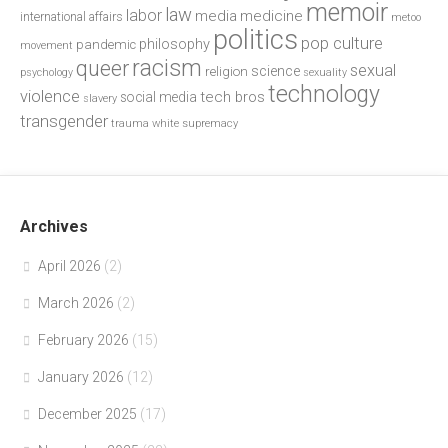
memoir
law
labor
media
medicine
international affairs
metoo
politics
pop culture
philosophy
pandemic
movement
racism
queer
sexual
science
religion
psychology
sexuality
technology
violence
tech bros
social media
slavery
transgender
trauma
white supremacy
Archives
April 2026
(2)
March 2026
(2)
February 2026
(15)
January 2026
(12)
December 2025
(17)