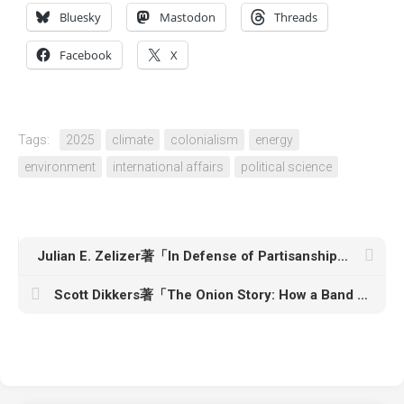
Bluesky
Mastodon
Threads
Facebook
X
Tags:
2025
climate
colonialism
energy
environment
international affairs
political science
Julian E. Zelizer著「In Defense of Partisanship」
Scott Dikkers著「The Onion Story: How a Band of Misfits, Dropouts, and Sad Sacks Built the World’s Most Trusted News Source」