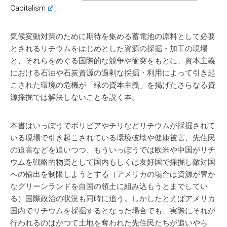
Capitalism
」
気候変動対策のために期待を集める蓄電池の原料として必要
とされるリチウムをはじめとした資源の採掘・加工の現場
と、それらをめぐる国際的な競争や衝突をもとに、資本主義
における石油や石炭資源の過剰な採掘・利用によって引き起
こされた環境の危機が「緑の資本主義」を掲げたさらなる資
源採掘では解決しないことを説く本。
本書はいっぽうでボリビアやチリなどリチウムが採掘されて
いる現場で引き起こされている環境破壊や健康被害、先住民
の迫害などを追いつつ、もういっぽうでは欧米や中国がリチ
ウムを戦略的物資として国内もしくは友好国で採掘し敵対国
への輸出を制限しようとする（アメリカの場合は資源が豊か
なグリーンランドを自国の領土に組み込もうとまでしてい
る）国際政治の状況も同時に追う。しかしたとえばアメリカ
国内でリチウムを採掘するとなった場合でも、実際にそれが
行われるのはかつて土地を奪われた先住民たちが追いやら