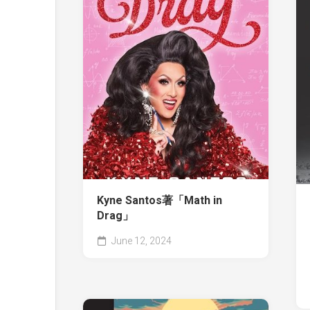
Kyne Santos著「Math in
Drag」
June 12, 2024