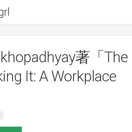
rl
ukhopadhyay著「The
ing It: A Workplace
」
r