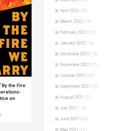
April 2022
(28)
March 2022
(19)
February 2022
(20)
January 2022
(18)
December 2021
(18)
November 2021
(21)
October 2021
(20)
y the Fire
September 2021
(20)
erations-
August 2021
(21)
tice on
July 2021
(14)
4
June 2021
(20)
May 2021
(21)