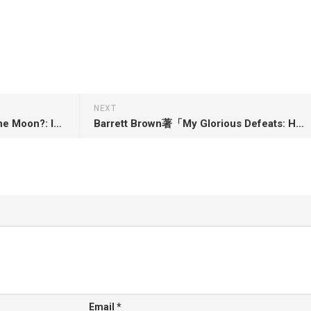
NEXT
A. C. Grayling著「Who Owns the Moon?: In Defence of Humanity’s Common Interests in Space」
Barrett Brown著「My Glorious Defeats: Hacktivist, Narcissist, Anonymous; A Memoir」
Email
*