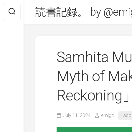
Skip
読書記録。 by @emig
to
content
Samhita M
Myth of Mak
Reckoning
July 11, 2024
emigrl
Labo