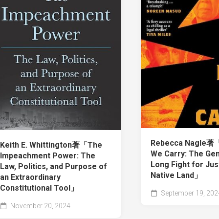
Rebecca Nagle著「B
Keith E. Whittington著「The
We Carry: The Gen
Impeachment Power: The
Long Fight for Jus
Law, Politics, and Purpose of
Native Land」
an Extraordinary
Constitutional Tool」
September 19, 202
November 20, 2024