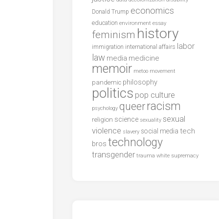
economics
Donald Trump
education
environment
essay
history
feminism
labor
international affairs
immigration
law
media
medicine
memoir
metoo
movement
philosophy
pandemic
politics
pop culture
racism
queer
psychology
sexual
science
religion
sexuality
violence
tech
social media
slavery
technology
bros
transgender
trauma
white supremacy