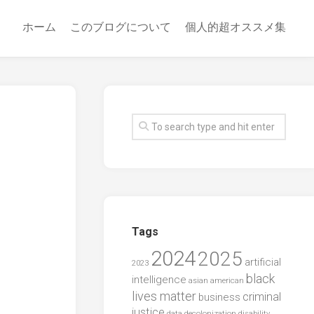
ホーム
このブログについて
個人的超オススメ集
Tags
2024
2025
artificial
2023
black
intelligence
asian american
lives matter
criminal
business
justice
data
decolonization
disability