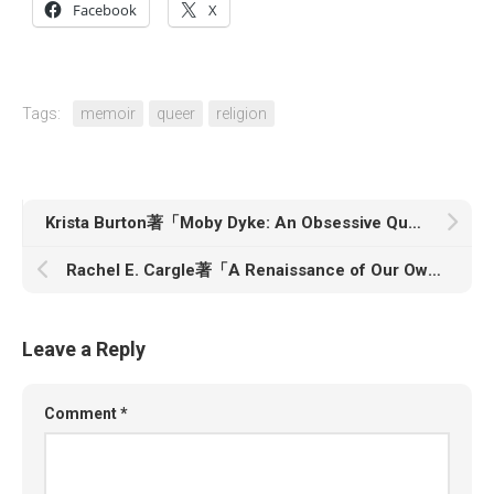
Facebook
X
Tags:
memoir
queer
religion
Krista Burton著「Moby Dyke: An Obsessive Quest To Track Down The Last Remaining Lesbian Bars In America」
Rachel E. Cargle著「A Renaissance of Our Own: A Memoir & Manifesto on Reimagining」
Leave a Reply
Comment
*