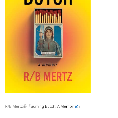
R/B Mertz著「
Burning Butch: A Memoir
」