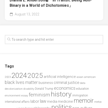
Dianna E. Anderson著「In Transit: Being Non-
Binary in a World of Dichotomies」
August 13, 2022
Tags
2024
2025
artificial intelligence
2023
asian american
black lives matter
criminal justice
business
data
economics
education
decolonization
Donald Trump
disability
history
feminism
environment
essay
immigration
memoir
law
labor
media
medicine
international affairs
metoo
politics
pop culture