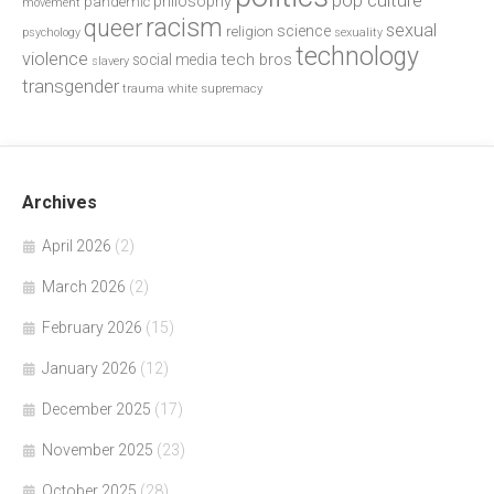
philosophy
pandemic
movement
racism
queer
sexual
science
religion
psychology
sexuality
technology
violence
tech bros
social media
slavery
transgender
trauma
white supremacy
Archives
April 2026
(2)
March 2026
(2)
February 2026
(15)
January 2026
(12)
December 2025
(17)
November 2025
(23)
October 2025
(28)