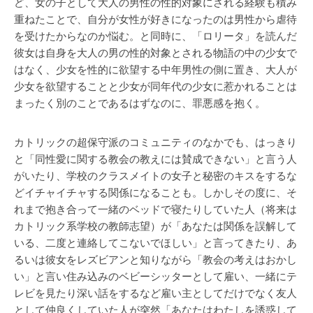
ど、女の子として大人の男性の性的対象にされる経験も積み
重ねたことで、自分が女性が好きになったのは男性から虐待
を受けたからなのか悩む。と同時に、「ロリータ」を読んだ
彼女は自身を大人の男の性的対象とされる物語の中の少女で
はなく、少女を性的に欲望する中年男性の側に置き、大人が
少女を欲望することと少女が同年代の少女に惹かれることは
まったく別のことであるはずなのに、罪悪感を抱く。
カトリックの超保守派のコミュニティのなかでも、はっきり
と「同性愛に関する教会の教えには賛成できない」と言う人
がいたり、学校のクラスメイトの女子と秘密のキスをするな
どイチャイチャする関係になることも。しかしその度に、そ
れまで抱き合って一緒のベッドで寝たりしていた人（将来は
カトリック系学校の教師志望）が「あなたは関係を誤解して
いる、二度と連絡してこないでほしい」と言ってきたり、あ
るいは彼女をレズビアンと知りながら「教会の考えはおかし
い」と言い住み込みのベビーシッターとして雇い、一緒にテ
レビを見たり深い話をするなど雇い主としてだけでなく友人
として仲良くしていた人が突然「あなたはわたしを誘惑して