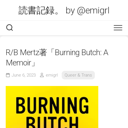
Skip
読書記録。 by @emigrl
to
content
R/B Mertz著「Burning Butch: A
Memoir」
June 6, 2023
emigrl
Queer & Trans