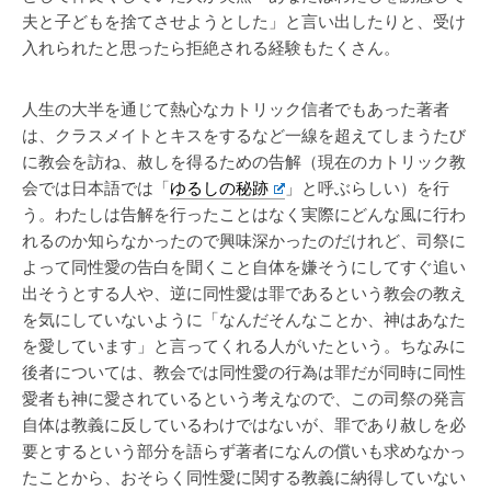
夫と子どもを捨てさせようとした」と言い出したりと、受け
入れられたと思ったら拒絶される経験もたくさん。
人生の大半を通じて熱心なカトリック信者でもあった著者
は、クラスメイトとキスをするなど一線を超えてしまうたび
に教会を訪ね、赦しを得るための告解（現在のカトリック教
会では日本語では「
ゆるしの秘跡
」と呼ぶらしい）を行
う。わたしは告解を行ったことはなく実際にどんな風に行わ
れるのか知らなかったので興味深かったのだけれど、司祭に
よって同性愛の告白を聞くこと自体を嫌そうにしてすぐ追い
出そうとする人や、逆に同性愛は罪であるという教会の教え
を気にしていないように「なんだそんなことか、神はあなた
を愛しています」と言ってくれる人がいたという。ちなみに
後者については、教会では同性愛の行為は罪だが同時に同性
愛者も神に愛されているという考えなので、この司祭の発言
自体は教義に反しているわけではないが、罪であり赦しを必
要とするという部分を語らず著者になんの償いも求めなかっ
たことから、おそらく同性愛に関する教義に納得していない