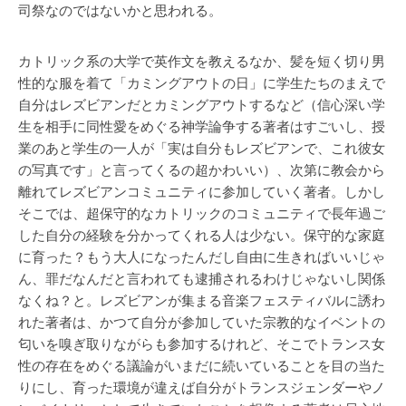
司祭なのではないかと思われる。
カトリック系の大学で英作文を教えるなか、髪を短く切り男
性的な服を着て「カミングアウトの日」に学生たちのまえで
自分はレズビアンだとカミングアウトするなど（信心深い学
生を相手に同性愛をめぐる神学論争する著者はすごいし、授
業のあと学生の一人が「実は自分もレズビアンで、これ彼女
の写真です」と言ってくるの超かわいい）、次第に教会から
離れてレズビアンコミュニティに参加していく著者。しかし
そこでは、超保守的なカトリックのコミュニティで長年過ご
した自分の経験を分かってくれる人は少ない。保守的な家庭
に育った？もう大人になったんだし自由に生きればいいじゃ
ん、罪だなんだと言われても逮捕されるわけじゃないし関係
なくね？と。レズビアンが集まる音楽フェスティバルに誘わ
れた著者は、かつて自分が参加していた宗教的なイベントの
匂いを嗅ぎ取りながらも参加するけれど、そこでトランス女
性の存在をめぐる議論がいまだに続いていることを目の当た
りにし、育った環境が違えば自分がトランスジェンダーやノ