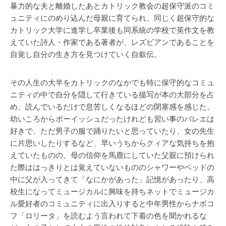
暴力的な夫と離婚したあとカトリック教会の超保守派のコミ
ュニティにのめり込んだ母親に育てられ、同じく超保守的な
カトリック大学に進学し卒業後も同系統の学校で英作文を教
えていた詩人・作家である著者が、レズビアンであることを
自覚し自分の生き方を見つけていく自叙伝。
その人生の大半をカトリックのなかでも特に保守的なコミュ
ニティの中で自分を隠して行きている描写が本の大部分を占
め、読んでいるだけで息苦しくなるほどの閉塞感を感じた。
幼いころからボーイッシュだったけれども習い事のバレエは
好きで、ただ男子の服で踊りたいと思っていたり、女の先生
に片思いしたりするなど、早いうちからクィアな気持ちを抱
えていたものの、母の信仰を馬鹿にしていた父親に預けられ
た際ははっきりとは覚えていないもののシャワーやベッドの
中に父が入ってきて「なにかがあった」記憶があったり、高
校生になってミュージカルに興味を持ちネットでミュージカ
ル愛好者のコミュニティに出入りすると中年男性からナボコ
フ「ロリータ」を読むよう言われて下着の色を聞かれるな