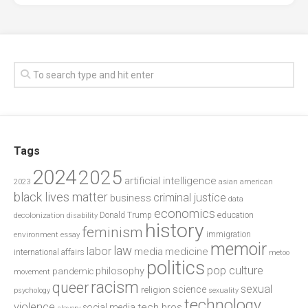
Tags
2024
2025
artificial intelligence
2023
asian american
black lives matter
criminal justice
business
data
economics
education
decolonization
Donald Trump
disability
history
feminism
environment
essay
immigration
memoir
law
labor
media
medicine
international affairs
metoo
politics
pop culture
philosophy
pandemic
movement
racism
queer
sexual
science
religion
psychology
sexuality
technology
violence
tech bros
social media