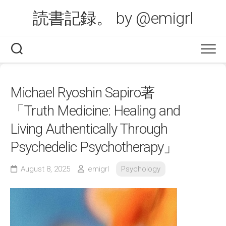
Skip
読書記録。 by @emigrl
to
content
Michael Ryoshin Sapiro著
「Truth Medicine: Healing and
Living Authentically Through
Psychedelic Psychotherapy」
August 8, 2025
emigrl
Psychology