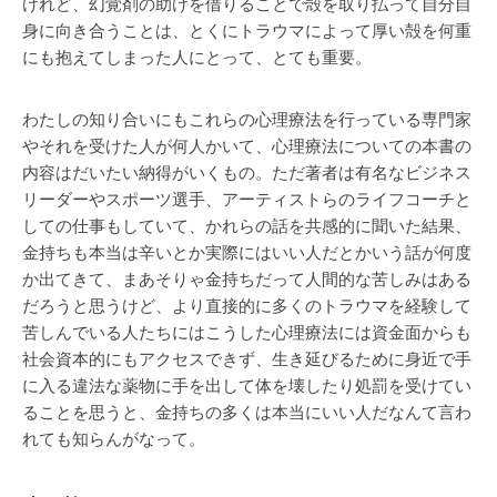
けれど、幻覚剤の助けを借りることで殻を取り払って自分自
身に向き合うことは、とくにトラウマによって厚い殻を何重
にも抱えてしまった人にとって、とても重要。
わたしの知り合いにもこれらの心理療法を行っている専門家
やそれを受けた人が何人かいて、心理療法についての本書の
内容はだいたい納得がいくもの。ただ著者は有名なビジネス
リーダーやスポーツ選手、アーティストらのライフコーチと
しての仕事もしていて、かれらの話を共感的に聞いた結果、
金持ちも本当は辛いとか実際にはいい人だとかいう話が何度
か出てきて、まあそりゃ金持ちだって人間的な苦しみはある
だろうと思うけど、より直接的に多くのトラウマを経験して
苦しんでいる人たちにはこうした心理療法には資金面からも
社会資本的にもアクセスできず、生き延びるために身近で手
に入る違法な薬物に手を出して体を壊したり処罰を受けてい
ることを思うと、金持ちの多くは本当にいい人だなんて言わ
れても知らんがなって。