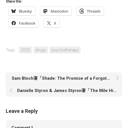
Share this:
Bluesky
Mastodon
Threads
Facebook
X
Tags:
2025
drugs
psychotherapy
Sam Bloch著「Shade: The Promise of a Forgotten Natural Resource」
Danielle Styron & James Styron著「The Mile High Club: Confessions of a Private Jet Flight Attendant」
Leave a Reply
Comment
*