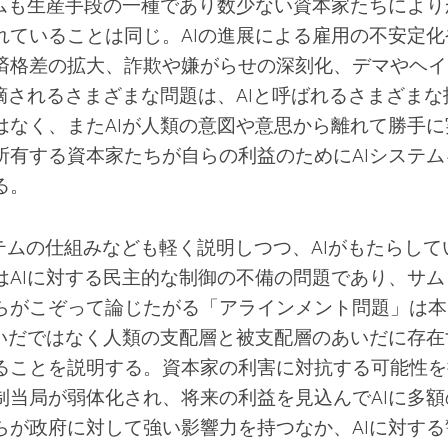
テムも生産手段の一種であり数少ない資本家たちにより
れていることは同じ。AIの進展による雇用の不安定化
済格差の拡大、詐欺や嫌がらせの深刻化、デマやヘイ
摘されるさまざまな問題は、AIと呼ばれるさまざまな
はなく、またAIが人類の意図や意思から離れて勝手に
所有する資本家たちが自らの利益のためにAIシステム
る。
ステムの仕組みなども軽く説明しつつ、AIがもたらして
はAIに対する民主的な制御の不備の問題であり、サム
らがこぞって論じたがる「アラインメント問題」は本
あいだではなく人類の支配層と被支配層のあいだに存在
ることを説明する。資本家の利害に対抗する可能性を
制当局が弱体化され、将来の利益を見込んでAIに多額
らが政府に対して強い影響力を持つなか、AIに対する