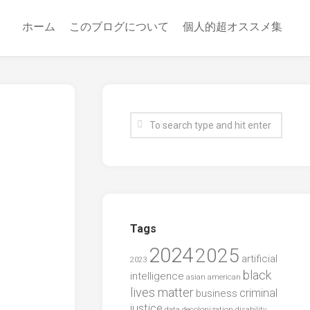
ホーム
このブログについて
個人的超オススメ集
Tags
2024
2025
artificial
2023
black
intelligence
asian american
lives matter
criminal
business
justice
data
decolonization
disability