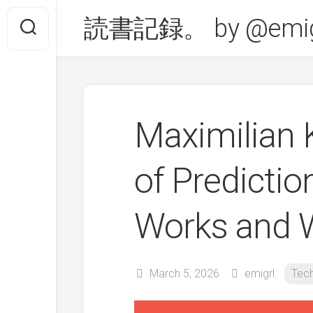
Skip
読書記録。 by @emig
to
content
Maximilia
of Predictio
Works and 
March 5, 2026
emigrl
Tec