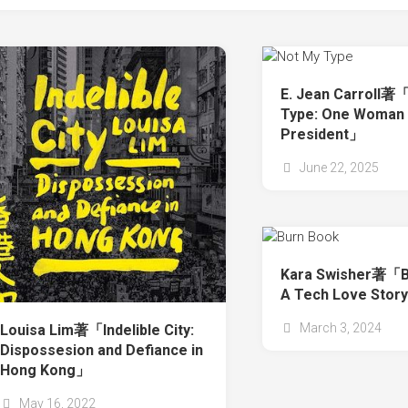
E. Jean Carroll著
Type: One Woman 
President」
June 22, 2025
Kara Swisher著「B
A Tech Love Stor
March 3, 2024
Louisa Lim著「Indelible City:
Dispossesion and Defiance in
Hong Kong」
May 16, 2022