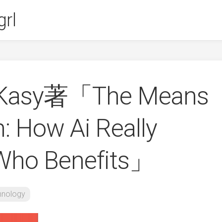
rl
n Kasy著「The Means
n: How Ai Really
Who Benefits」
hnology