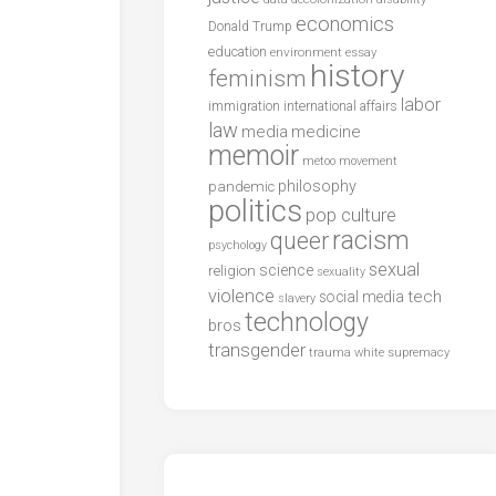
economics
Donald Trump
education
environment
essay
history
feminism
labor
international affairs
immigration
law
media
medicine
memoir
metoo
movement
philosophy
pandemic
politics
pop culture
racism
queer
psychology
sexual
science
religion
sexuality
violence
tech
social media
slavery
technology
bros
transgender
trauma
white supremacy