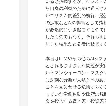
いると指摘するが、AIシス
ら自身の利益のために運営さ
ルゴリズム的差別の横行、経
の拡散などAIの弊害として指
が必然的に引き起こすもので
したものでもなく、それらを
用した結果だと著者は指摘す
本書はLLMやその他のAIシ
とされるさまざまな問題が実
ルトマンやイーロン・マスク
に深刻な分断が人類とAIの
ことを見失わせる危険すらあ
っていた労働運動や政府の規
金を投入する資本家・投資家