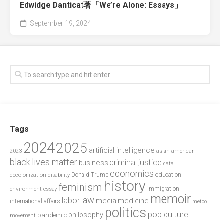
Edwidge Danticat著「We’re Alone: Essays」
September 19, 2024
Tags
2024
2025
artificial intelligence
2023
asian american
black lives matter
criminal justice
business
data
economics
education
decolonization
Donald Trump
disability
history
feminism
environment
essay
immigration
memoir
law
labor
media
medicine
international affairs
metoo
politics
pop culture
philosophy
pandemic
movement