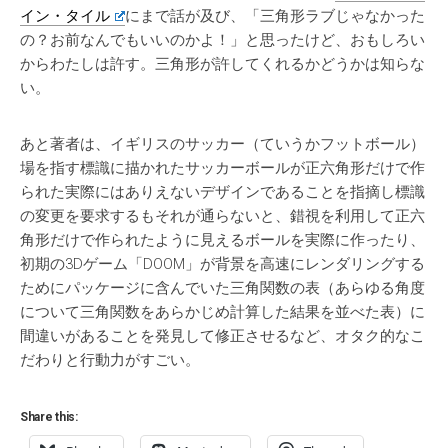
イン・タイル
にまで話が及び、「三角形ラブじゃなかった
の？お前なんでもいいのかよ！」と思ったけど、おもしろい
からわたしは許す。三角形が許してくれるかどうかは知らな
い。
あと著者は、イギリスのサッカー（ていうかフットボール）
場を指す標識に描かれたサッカーボールが正六角形だけで作
られた実際にはありえないデザインであることを指摘し標識
の変更を要求するもそれが通らないと、錯視を利用して正六
角形だけで作られたように見えるボールを実際に作ったり、
初期の3Dゲーム「DOOM」が背景を高速にレンダリングする
ためにパッケージに含んでいた三角関数の表（あらゆる角度
について三角関数をあらかじめ計算した結果を並べた表）に
間違いがあることを発見して修正させるなど、オタク的なこ
だわりと行動力がすごい。
Share this: