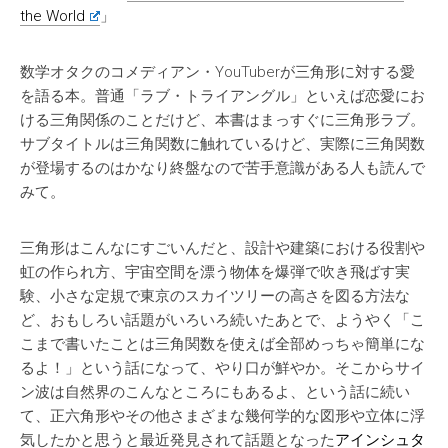
the World
」
数学オタクのコメディアン・YouTuberが三角形に対する愛
を語る本。普通「ラブ・トライアングル」といえば恋愛にお
ける三角関係のことだけど、本書はまっすぐに三角形ラブ。
サブタイトルは三角関数に触れているけど、実際に三角関数
が登場するのはかなり終盤なので苦手意識がある人も読んで
みて。
三角形はこんなにすごいんだと、設計や建築における役割や
虹の作られ方、宇宙空間を漂う物体を爆弾で吹き飛ばす実
験、小さな定規で東京のスカイツリーの高さを図る方法な
ど、おもしろい話題がいろいろ続いたあとで、ようやく「こ
こまで書いたことは三角関数を使えば全部めっちゃ簡単にな
るよ！」という話になって、やり口が鮮やか。そこからサイ
ン波は自然界のこんなところにもあるよ、という話に続い
て、正六角形やその他さまざまな幾何学的な図形や立体に浮
気したかと思うと最近発見されて話題となった
アインシュタ