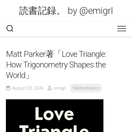
Skip
読書記録。 by @emigrl
to
content
Matt Parker著「Love Triangle:
How Trigonometry Shapes the
World」
August 23, 2024
emigrl
Mathematics