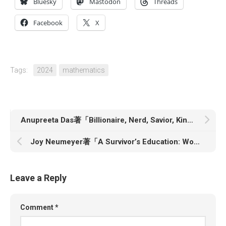
Bluesky
Mastodon
Threads
Facebook
X
Tags:
2024
mathematics
Anupreeta Das著「Billionaire, Nerd, Savior, King: Bill Gates and His Quest to Shape Our World」
Joy Neumeyer著「A Survivor’s Education: Women, Violence, and the Stories We Don’t Tell」
Leave a Reply
Comment
*