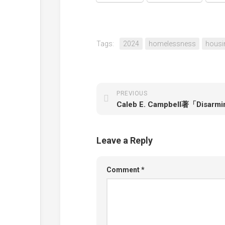
Tags:
2024
homelessness
housi
PREVIOUS
Leave a Reply
Comment
*