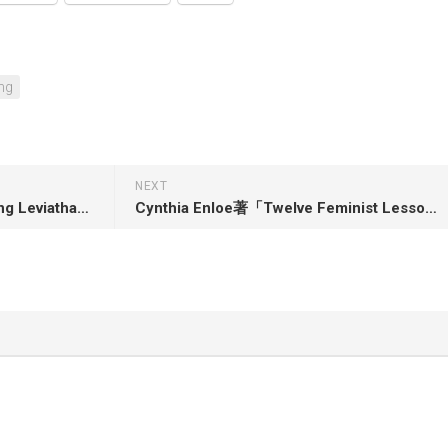
ng
NEXT
Caleb E. Campbell著「Disarming Leviathan: Loving Your Christian Nationalist Neighbor」
Cynthia Enloe著「Twelve Feminist Lessons of War」