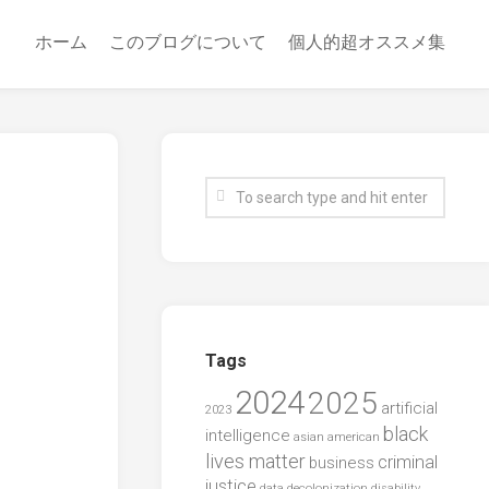
ホーム
このブログについて
個人的超オススメ集
Tags
2024
2025
artificial
2023
black
intelligence
asian american
lives matter
criminal
business
justice
data
decolonization
disability