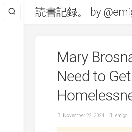
Skip
読書記録。 by @emig
to
content
Mary Brosn
Need to Get
Homelessn
November 22, 2024
emigrl