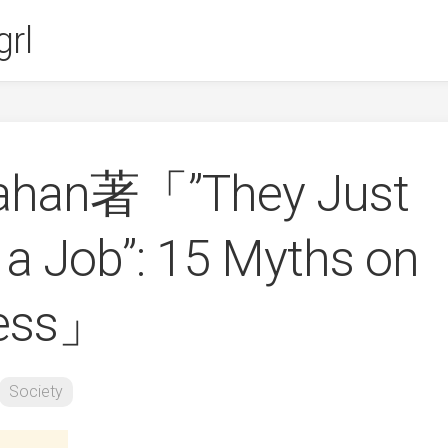
rl
ahan著「”They Just
 a Job”: 15 Myths on
ess」
Society