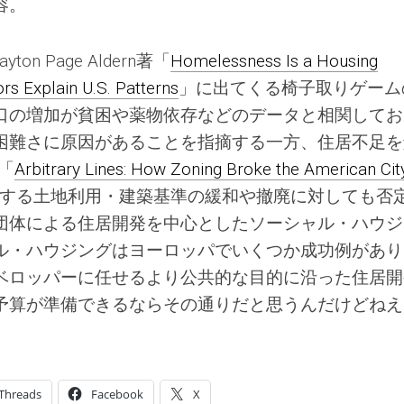
容。
yton Page Aldern著「
Homelessness Is a Housing
rs Explain U.S. Patterns
」に出てくる椅子取りゲーム
口の増加が貧困や薬物依存などのデータと相関してお
困難さに原因があることを指摘する一方、住居不足を
著「
Arbitrary Lines: How Zoning Broke the American Cit
する土地利用・建築基準の緩和や撤廃に対しても否
団体による住居開発を中心としたソーシャル・ハウジ
ル・ハウジングはヨーロッパでいくつか成功例があり
ベロッパーに任せるより公共的な目的に沿った住居開
予算が準備できるならその通りだと思うんだけどねえ
Threads
Facebook
X