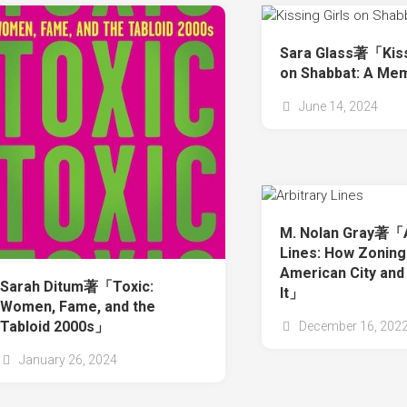
Sara Glass著「Kiss
on Shabbat: A Me
June 14, 2024
M. Nolan Gray著「A
Lines: How Zoning
American City and
Sarah Ditum著「Toxic:
It」
Women, Fame, and the
Tabloid 2000s」
December 16, 202
January 26, 2024