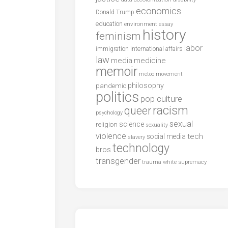
economics
Donald Trump
education
environment
essay
history
feminism
labor
international affairs
immigration
law
media
medicine
memoir
metoo
movement
philosophy
pandemic
politics
pop culture
racism
queer
psychology
sexual
science
religion
sexuality
violence
tech
social media
slavery
technology
bros
transgender
trauma
white supremacy