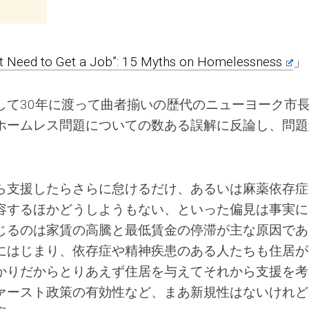
t Need to Get a Job”: 15 Myths on Homelessness
」
して30年に渡って曲者揃いの歴代のニューヨーク市
ホームレス問題についての数ある誤解に反論し、問題
。
ら支援したらさらに怠けるだけ、あるいは麻薬依存症
容するほかどうしようもない、といった偏見は事実に
じるのは家賃の高騰と最低賃金の停滞が主な原因であ
にはじまり、依存症や精神疾患のある人たちも住居が
かりだからとりあえず住居を与えてそれから支援を考
ァースト政策の有効性など、まあ新規性はないけれど