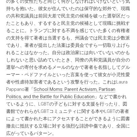
の多くの女性たちと同じく何かしなければいけないという気
持ちを抱いた。彼女が住んでいたのは保守的な郊外で、現職
の共和党議員は前回大差で民主党の候補を破った選挙区だっ
たこともあり、するすると民主党の候補として現職に挑戦す
ることに。トランプに対する不満を感じていた多くの有権者
の支持を得て著者は当選するも、州議会では民主党は少数派
であり、著者が提出した法案は委員会ですら一切取り上げら
れることはなかった。自分は政治家には向いていないのかも
しれないと思い詰めていたとき、同僚の共和党議員が自分の
選挙への寄付を求めるメールのなかで著者を名指ししてグル
ーマー・ペドファイルといった言葉を使って彼女が小児性愛
者や性虐待加害者であるという攻撃を行った。これはLaura
Pappano著「
School Moms: Parent Activism, Partisan
Politics, and the Battle for Public Education
」などで書かれ
ているように、LGBTの子どもに対する支援を行ったり、図
書館でかれらがLGBTコミュニティに関する本やLGBTの著者
によって書かれた本にアクセスすることができるように図書
撤去に抵抗する立場に対する強烈な誹謗中傷であり、全国に
広がっているパターン。