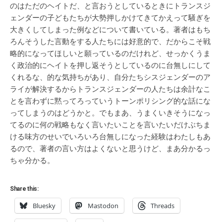
のはただのヘイトだ、と言おうとしているときにトランスジ
ェンダーの子どもたちが大勢押しかけてきてかえって騒ぎを
大きくしてしまった例などについて書いている。著者はもち
ろんそうした言動をする人たちには好意的で、だからこそ戦
略的になってほしいと願っているのだけれど、せっかくうま
く政治的にヘイトを押し返そうとしているのに台無しにして
くれるな、的な気持ちがあり、自分たちシスジェンダーのア
ライが解決するからトランスジェンダーの人たちは余計なこ
とを言わずに黙ってろっていうトーンポリシング的な話にな
ってしまうのはどうかと。でもまあ、うまくいきそうになっ
てるのに何の戦略もなく言いたいことを言いたいだけぶちま
ける味方のせいでいろいろ台無しになった経験はわたしもあ
るので、著者の言い方はよくないと思うけど、まあ分かるっ
ちゃ分かる。
Share this:
Bluesky
Mastodon
Threads