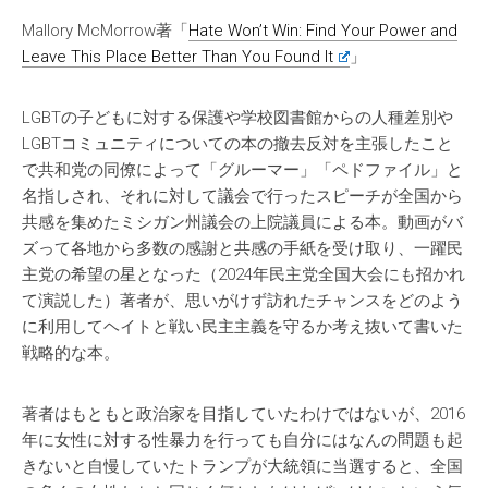
Mallory McMorrow著「
Hate Won’t Win: Find Your Power and
Leave This Place Better Than You Found It
」
LGBTの子どもに対する保護や学校図書館からの人種差別や
LGBTコミュニティについての本の撤去反対を主張したこと
で共和党の同僚によって「グルーマー」「ペドファイル」と
名指しされ、それに対して議会で行ったスピーチが全国から
共感を集めたミシガン州議会の上院議員による本。動画がバ
ズって各地から多数の感謝と共感の手紙を受け取り、一躍民
主党の希望の星となった（2024年民主党全国大会にも招かれ
て演説した）著者が、思いがけず訪れたチャンスをどのよう
に利用してヘイトと戦い民主主義を守るか考え抜いて書いた
戦略的な本。
著者はもともと政治家を目指していたわけではないが、2016
年に女性に対する性暴力を行っても自分にはなんの問題も起
きないと自慢していたトランプが大統領に当選すると、全国