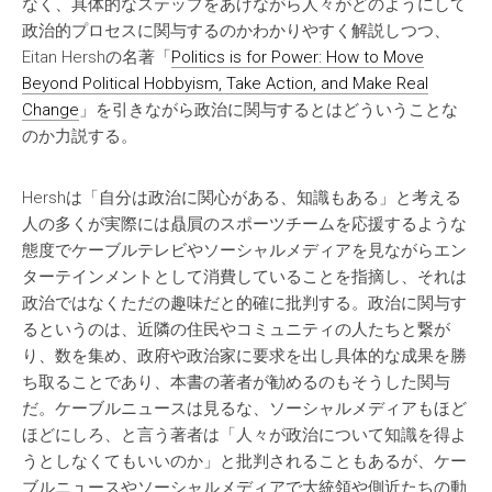
なく、具体的なステップをあげながら人々がどのようにして
政治的プロセスに関与するのかわかりやすく解説しつつ、
Eitan Hershの名著「
Politics is for Power: How to Move
Beyond Political Hobbyism, Take Action, and Make Real
Change
」を引きながら政治に関与するとはどういうことな
のか力説する。
Hershは「自分は政治に関心がある、知識もある」と考える
人の多くが実際には贔屓のスポーツチームを応援するような
態度でケーブルテレビやソーシャルメディアを見ながらエン
ターテインメントとして消費していることを指摘し、それは
政治ではなくただの趣味だと的確に批判する。政治に関与す
るというのは、近隣の住民やコミュニティの人たちと繋が
り、数を集め、政府や政治家に要求を出し具体的な成果を勝
ち取ることであり、本書の著者が勧めるのもそうした関与
だ。ケーブルニュースは見るな、ソーシャルメディアもほど
ほどにしろ、と言う著者は「人々が政治について知識を得よ
うとしなくてもいいのか」と批判されることもあるが、ケー
ブルニュースやソーシャルメディアで大統領や側近たちの動