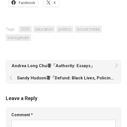
Facebook
X
Tags:
2025
education
politics
social media
transgender
Andrea Long Chu著「Authority: Essays」
Sandy Hudson著「Defund: Black Lives, Policing, and Safety for All」
Leave a Reply
Comment
*