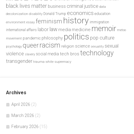
black lives matter
criminal justice
business
data
economics
education
decolonization
Donald Trump
disability
history
feminism
environment
essay
immigration
memoir
law
labor
media
medicine
international affairs
metoo
politics
pop culture
philosophy
pandemic
movement
racism
queer
sexual
science
religion
psychology
sexuality
technology
violence
tech bros
social media
slavery
transgender
trauma
white supremacy
Archives
April 2026
(2)
March 2026
(2)
February 2026
(15)