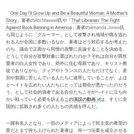
「
One Day I’ll Grow Up and Be a Beautiful Woman: A Mother’s
Story
」著者のAbi Maxwell氏や「
That Librarian: The Fight
Against Book Banning in America
」著者のAmanda Jones氏
ら同じように「グルーマー」として攻撃され地域や職を追わ
れる人が全国に多数いるなか、著者はどう対応するか考えた
のち、議会で正面から同僚の攻撃に反論することを決める。
どうして自分が攻撃対象に選ばれたのか？それは自分が異性
愛者の白人女性であり、郊外に住む母親であり、キリスト教
徒でありながら、クィアやトランスの人たちだけでなく、差
別や貧困に苦しんでいる人たちに連帯していることが、よほ
どヘイトを広めたい人たちにとっては都合が悪かったのだろ
う、として社会的強者である自分たちこそがヘイトに立ち向
かい戦っていく必要を訴える
この演説の動画
は、すぐに全
国的に拡散され多くの人たちの共感を呼んだ。
一躍有名人となり、一部のメディアによって民主党の希望の
星だとまで持ち上げられた著者は、何一つ法案を成立させる