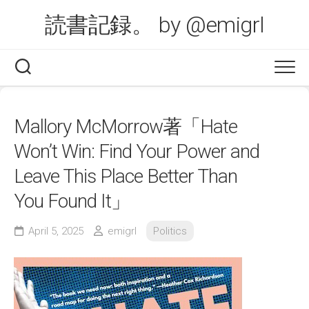
Skip
読書記録。 by @emigrl
to
content
Mallory McMorrow著「Hate
Won’t Win: Find Your Power and
Leave This Place Better Than
You Found It」
April 5, 2025
emigrl
Politics