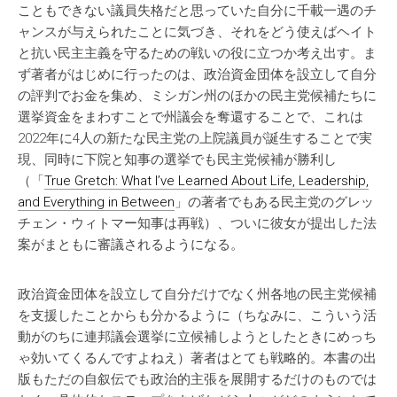
こともできない議員失格だと思っていた自分に千載一遇のチ
ャンスが与えられたことに気づき、それをどう使えばヘイト
と抗い民主主義を守るための戦いの役に立つか考え出す。ま
ず著者がはじめに行ったのは、政治資金団体を設立して自分
の評判でお金を集め、ミシガン州のほかの民主党候補たちに
選挙資金をまわすことで州議会を奪還することで、これは
2022年に4人の新たな民主党の上院議員が誕生することで実
現、同時に下院と知事の選挙でも民主党候補が勝利し
（「
True Gretch: What I’ve Learned About Life, Leadership,
and Everything in Between
」の著者でもある民主党のグレッ
チェン・ウィトマー知事は再戦）、ついに彼女が提出した法
案がまともに審議されるようになる。
政治資金団体を設立して自分だけでなく州各地の民主党候補
を支援したことからも分かるように（ちなみに、こういう活
動がのちに連邦議会選挙に立候補しようとしたときにめっち
ゃ効いてくるんですよねえ）著者はとても戦略的。本書の出
版もただの自叙伝でも政治的主張を展開するだけのものでは