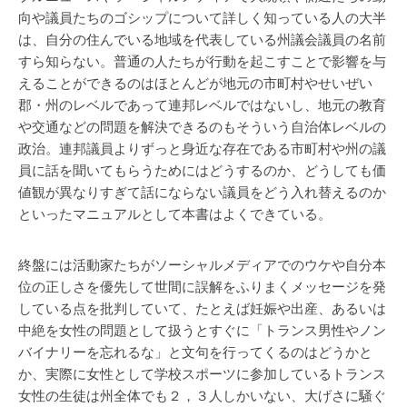
向や議員たちのゴシップについて詳しく知っている人の大半
は、自分の住んでいる地域を代表している州議会議員の名前
すら知らない。普通の人たちが行動を起こすことで影響を与
えることができるのはほとんどが地元の市町村やせいぜい
郡・州のレベルであって連邦レベルではないし、地元の教育
や交通などの問題を解決できるのもそういう自治体レベルの
政治。連邦議員よりずっと身近な存在である市町村や州の議
員に話を聞いてもらうためにはどうするのか、どうしても価
値観が異なりすぎて話にならない議員をどう入れ替えるのか
といったマニュアルとして本書はよくできている。
終盤には活動家たちがソーシャルメディアでのウケや自分本
位の正しさを優先して世間に誤解をふりまくメッセージを発
している点を批判していて、たとえば妊娠や出産、あるいは
中絶を女性の問題として扱うとすぐに「トランス男性やノン
バイナリーを忘れるな」と文句を行ってくるのはどうかと
か、実際に女性として学校スポーツに参加しているトランス
女性の生徒は州全体でも２，３人しかいない、大げさに騒ぐ