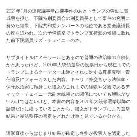
2021年1月の連邦議事堂占拠事件のあとトランプの弾劾に賛
成票を投じ、下院特別委員会の副委員長として事件の究明に
努めた結果、下院共和党ナンバー３の地位である党会議議長
の座を追われ、次の予備選挙でトランプ支持派の候補に敗れ
た前下院議員リズ・チェイニーの本。
サブタイトルにメモワールとあるので普通の政治家の自叙伝
かと思ったけど、2020年大統領選挙の投票日から現在までの
トランプによるクーデター未遂とそれに対する真相究明・責
任追及にフォーカスした内容。キャリア外交官から法律家・
保守政治家に転身した彼女のこれまでの経験や父親であるデ
ィック・チェイニー元副大統領との関係についても興味がな
いわけではないけど、本書の内容を2020年大統領選挙以降の
話題だけに絞っていることから、彼女がトランプによる選挙
結果と憲法秩序の否定をどれだけ重く見ているか分かる。
選挙直後からはじまり結果が確定し各州が投票人を認定した