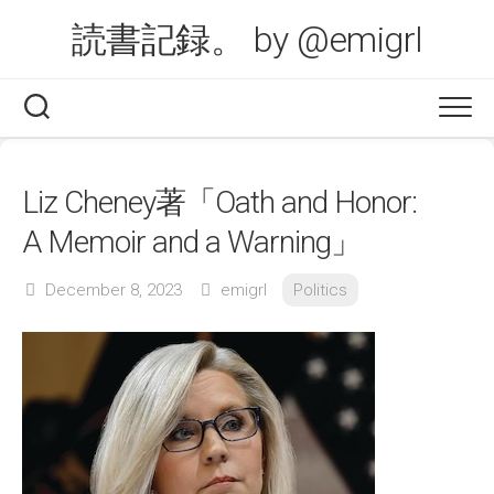
Skip
読書記録。 by @emigrl
to
content
Liz Cheney著「Oath and Honor:
A Memoir and a Warning」
December 8, 2023
emigrl
Politics