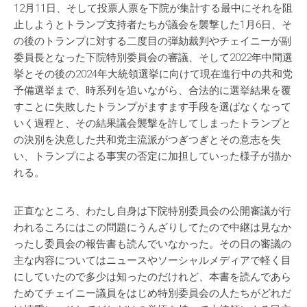
12月11日、そして投票人票を下院が集計する最中にそれを阻
止しようとトランプ支持者たちが議会を襲撃した1月6日、そ
の後のトランプに対する二度目の弾劾裁判やチェイニーが副
委員長となった下院特別委員会の審議、そして2022年中間選
挙とその後の2024年大統領選挙に向けて現在進行中の共和党
予備選挙まで、時系列を追いながら、合法的に選挙結果を覆
すことに失敗したトランプがますます手段を選ばなくなって
いく過程と、その結果議会襲撃を許してしまったトランプと
の決別を決意した共和党主流派がつぎつぎとその意志を失
い、トランプによる事実の否定に加担していった様子が描か
れる。
正直なところ、わたし自身は下院特別委員会の公開審議が行
われるころにはこの問題にうんざりしてたので中継は見なか
ったし委員会の報告書も読んでいなかった。その日の審議の
主な内容についてはニュースやソーシャルメディアで軽く目
にしていたので多少は知ったのだけれど、本書を読んであら
ためてチェイニー議員をはじめ特別委員会の人たちがどれだ