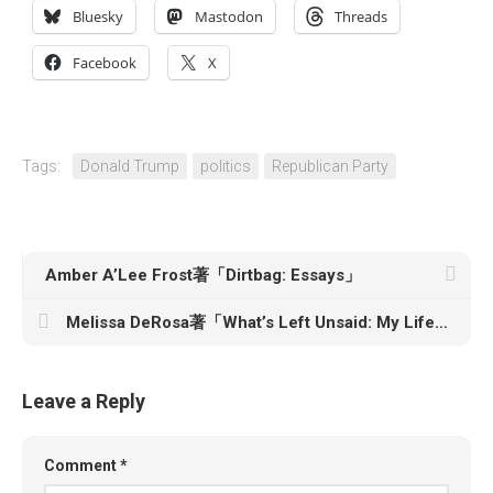
Bluesky
Mastodon
Threads
Facebook
X
Tags:
Donald Trump
politics
Republican Party
Amber A’Lee Frost著「Dirtbag: Essays」
Melissa DeRosa著「What’s Left Unsaid: My Life at the Center of Power, Politics & Crisis」
Leave a Reply
Comment
*