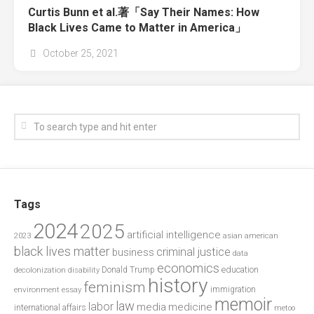
Curtis Bunn et al.著「Say Their Names: How
Black Lives Came to Matter in America」
October 25, 2021
Tags
2024
2025
artificial intelligence
2023
asian american
black lives matter
criminal justice
business
data
economics
education
decolonization
Donald Trump
disability
history
feminism
environment
essay
immigration
memoir
law
labor
media
medicine
international affairs
metoo