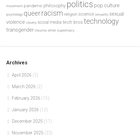
politics
pop culture
philosophy
pandemic
movement
racism
queer
sexual
science
religion
psychology
sexuality
technology
violence
tech bros
social media
slavery
transgender
trauma
white supremacy
Archives
April 2026
(2)
March 2026
(2)
February 2026
(15)
January 2026
(12)
December 2025
(17)
November 2025
(23)