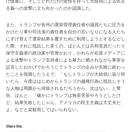
け慎重に、そしてどれだけの覚悟を持って大統領による民主
主義への攻撃に立ち向かったのか認識した。
また、トランプが各州の選挙管理責任者や議員たちに圧力を
かけたり軍や司法省の責任者を自分の言いなりになる人たち
にすげ替えて選挙結果を覆すために利用しようとするなどし
た際、それに抵抗した多くの、ほとんどは共和党員だったり
保守主義者の政治家や官僚がおり、かれらが右派メディアに
よる攻撃やトランプ支持者による暴力に晒されながら事実を
証言したおかげでかろうじてトランプの企みが失敗に終わっ
たことを指摘したうえで、「もしトランプが大統領に返り咲
いたら、今度ははじめからトランプの越権行為に抵抗しそう
な人物は周囲から排除されるだろうから、次はない」と警
告。ほんと、「確かにトランプは無茶苦茶やろうとしたけ
ど、結果失敗したじゃん、アメリカの民主主義は大丈夫だ
よ」などと楽観視してはいられない。
Share this: