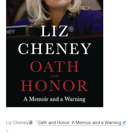
Liz Cheney著「
Oath and Honor: A Memoir and a Warning
」