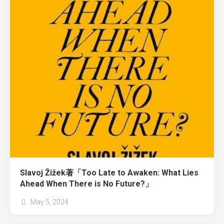
Slavoj Žižek著「Too Late to Awaken: What Lies
Ahead When There is No Future?」
May 5, 2024