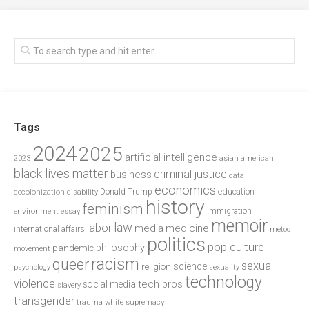
Tags
2024
2025
artificial intelligence
2023
asian american
black lives matter
criminal justice
business
data
economics
education
decolonization
Donald Trump
disability
history
feminism
environment
essay
immigration
memoir
law
labor
media
medicine
international affairs
metoo
politics
pop culture
philosophy
pandemic
movement
racism
queer
sexual
science
religion
psychology
sexuality
technology
violence
tech bros
social media
slavery
transgender
trauma
white supremacy