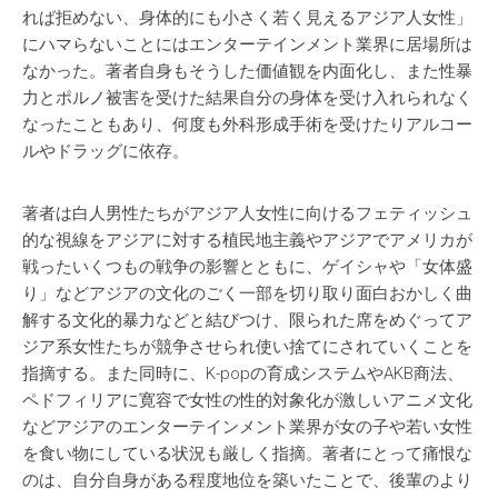
れば拒めない、身体的にも小さく若く見えるアジア人女性」
にハマらないことにはエンターテインメント業界に居場所は
なかった。著者自身もそうした価値観を内面化し、また性暴
力とポルノ被害を受けた結果自分の身体を受け入れられなく
なったこともあり、何度も外科形成手術を受けたりアルコー
ルやドラッグに依存。
著者は白人男性たちがアジア人女性に向けるフェティッシュ
的な視線をアジアに対する植民地主義やアジアでアメリカが
戦ったいくつもの戦争の影響とともに、ゲイシャや「女体盛
り」などアジアの文化のごく一部を切り取り面白おかしく曲
解する文化的暴力などと結びつけ、限られた席をめぐってア
ジア系女性たちが競争させられ使い捨てにされていくことを
指摘する。また同時に、K-popの育成システムやAKB商法、
ペドフィリアに寛容で女性の性的対象化が激しいアニメ文化
などアジアのエンターテインメント業界が女の子や若い女性
を食い物にしている状況も厳しく指摘。著者にとって痛恨な
のは、自分自身がある程度地位を築いたことで、後輩のより