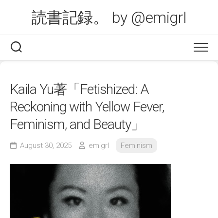
Skip
読書記録。 by @emigrl
to
content
Kaila Yu著「Fetishized: A
Reckoning with Yellow Fever,
Feminism, and Beauty」
August 30, 2025
emigrl
Feminism