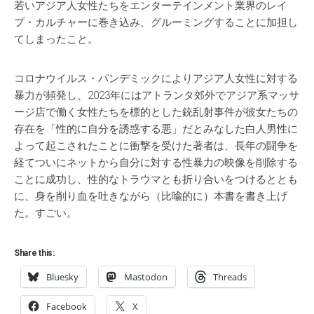
若いアジア人女性たちをエンターテインメント業界のレイ
プ・カルチャーに巻き込み、グルーミングすることに加担し
てしまったこと。
コロナウイルス・パンデミックによりアジア人女性に対する
暴力が頻発し、2023年にはアトランタ郊外でアジア系マッサ
ージ店で働く女性たちを標的とした銃乱射事件が彼女たちの
存在を「性的に自分を誘惑する悪」だとみなした白人男性に
よって起こされたことに衝撃を受けた著者は、長年の闘争を
経てついにネットから自分に対する性暴力の映像を削除する
ことに成功し、性的なトラウマとも折り合いをつけるととも
に、身を削り血を吐きながら（比喩的に）本書を書き上げ
た。すごい。
Share this:
Bluesky
Mastodon
Threads
Facebook
X