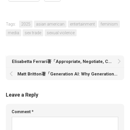
Tags:
2025
asian american
entertainment
feminism
media
sex trade
sexual violence
Elisabetta Ferrari著「Appropriate, Negotiate, Challenge: Activist Imaginaries and the Politics of Digital Technologies」
Matt Britton著「Generation AI: Why Generation Alpha and the Age Of AI Will Change Everything」
Leave a Reply
Comment
*