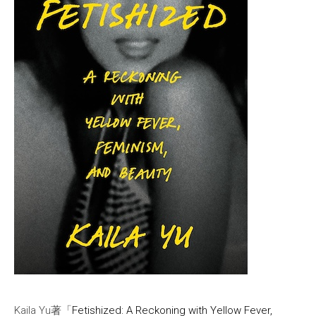
Kaila Yu著「
Fetishized: A Reckoning with Yellow Fever,