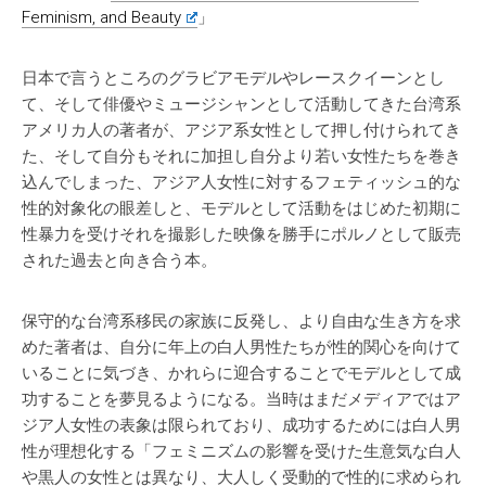
Feminism, and Beauty
」
日本で言うところのグラビアモデルやレースクイーンとし
て、そして俳優やミュージシャンとして活動してきた台湾系
アメリカ人の著者が、アジア系女性として押し付けられてき
た、そして自分もそれに加担し自分より若い女性たちを巻き
込んでしまった、アジア人女性に対するフェティッシュ的な
性的対象化の眼差しと、モデルとして活動をはじめた初期に
性暴力を受けそれを撮影した映像を勝手にポルノとして販売
された過去と向き合う本。
保守的な台湾系移民の家族に反発し、より自由な生き方を求
めた著者は、自分に年上の白人男性たちが性的関心を向けて
いることに気づき、かれらに迎合することでモデルとして成
功することを夢見るようになる。当時はまだメディアではア
ジア人女性の表象は限られており、成功するためには白人男
性が理想化する「フェミニズムの影響を受けた生意気な白人
や黒人の女性とは異なり、大人しく受動的で性的に求められ