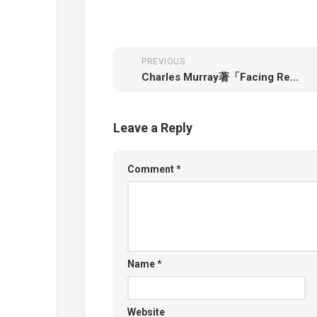
PREVIOUS
Charles Murray著「Facing Reality: Two Truths about Race in America」
Leave a Reply
Comment
*
Name
*
Website