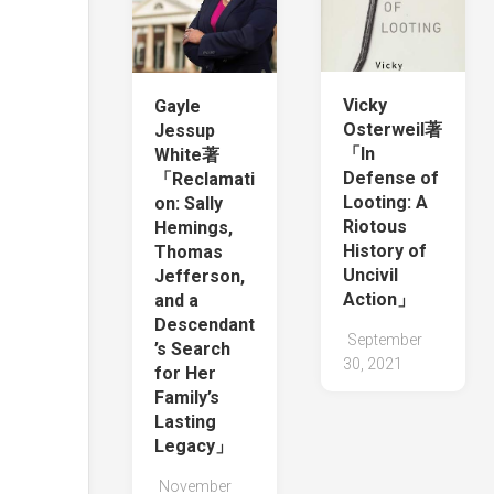
Vicky
Gayle
Osterweil著
Jessup
「In
White著
Defense of
「Reclamati
Looting: A
on: Sally
Riotous
Hemings,
History of
Thomas
Uncivil
Jefferson,
Action」
and a
Descendant
September
’s Search
30, 2021
for Her
Family’s
Lasting
Legacy」
November