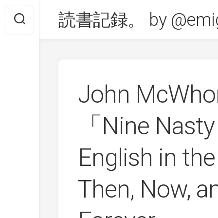
Skip
読書記録。 by @emig
to
content
John McWho
「Nine Nasty
English in the
Then, Now, a