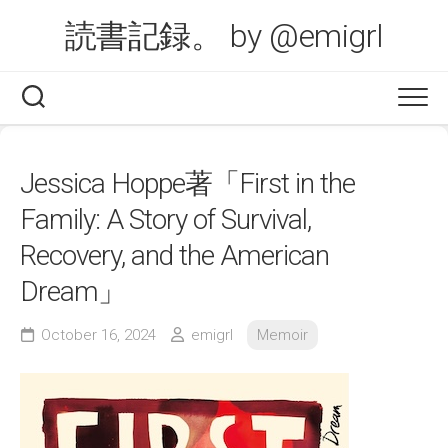
Skip
読書記録。 by @emigrl
to
content
Jessica Hoppe著「First in the
Family: A Story of Survival,
Recovery, and the American
Dream」
October 16, 2024
emigrl
Memoir