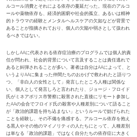
ルコール消費とそれによる依存の蔓延だった。現在のアルコ
ールや薬物依存も、経済的困窮や社会的孤立、あるいは精神
的トラウマの経験とメンタルヘルスケアの欠如などが背景で
あることが指摘されており、個人の欠陥や弱さとして扱われ
るべきではない。
しかしAAに代表される依存症治療のプログラムでは個人的責
任が問われ、社会的背景について言及することは責任逃れで
あると糾弾されることが多い。著者は自分はAAによって、と
いうよりAAに集まった仲間たちのおかげで救われたと語りつ
つ、「非白人の女性として」発言したところ人種は関係な
い、個人として発言しろと言われたり、ジョージ・フロイド
氏がミネアポリス市警察に殺害された直後にリモート参加し
たAAの会合でフロイド氏の殺害や人種差別について語ること
が「政治的課題を持ち込まない」というルールで妨げられた
ことを経験し、その不備を痛感する。アルコール依存を抱え
る黒人やその他のマイノリティの人たちにとって、人種差別
は単なる「政治的課題」ではなく自分たちの依存症に大きく