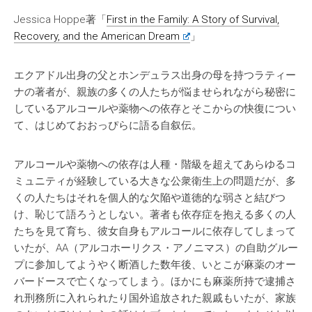
Jessica Hoppe著「
First in the Family: A Story of Survival,
Recovery, and the American Dream
」
エクアドル出身の父とホンデュラス出身の母を持つラティー
ナの著者が、親族の多くの人たちが悩ませられながら秘密に
しているアルコールや薬物への依存とそこからの快復につい
て、はじめておおっぴらに語る自叙伝。
アルコールや薬物への依存は人種・階級を超えてあらゆるコ
ミュニティが経験している大きな公衆衛生上の問題だが、多
くの人たちはそれを個人的な欠陥や道徳的な弱さと結びつ
け、恥じて語ろうとしない。著者も依存症を抱える多くの人
たちを見て育ち、彼女自身もアルコールに依存してしまって
いたが、AA（アルコホーリクス・アノニマス）の自助グルー
プに参加してようやく断酒した数年後、いとこが麻薬のオー
バードースで亡くなってしまう。ほかにも麻薬所持で逮捕さ
れ刑務所に入れられたり国外追放された親戚もいたが、家族