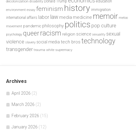
economics
education
decolonization
Donald Trump
disability
history
feminism
environment
essay
immigration
memoir
law
labor
media
medicine
international affairs
metoo
politics
pop culture
philosophy
pandemic
movement
racism
queer
sexual
science
religion
psychology
sexuality
technology
violence
tech bros
social media
slavery
transgender
trauma
white supremacy
Archives
April 2026
(2)
March 2026
(2)
February 2026
(15)
January 2026
(12)