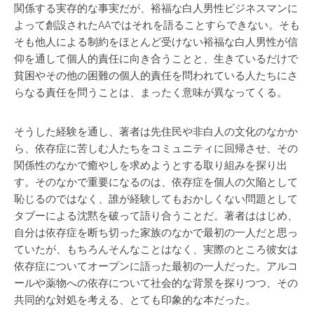
関係する実存的な事実だが、裕福な白人男性ビジネスマンに
よって創設されたAAではそれを語ることすらできない。そも
そも他人による制約をほとんど受けない裕福な白人男性が信
仰を通して個人的責任に向き合うことと、生きているだけで
貧困やその他の困難の個人的責任を問われている人たちにさ
らなる責任を問うことは、まったく意味が異なってくる。
そうした経験を通し、著者は先住民や非白人の文化のなかか
ら、依存症に苦しむ人たちをコミュニティに回帰させ、その
関係性のなかで癒やしを求めようとする取り組みを探り出
す。そのなかで重要になるのは、依存症を個人の欠陥として
恥じるのではなく、誰が経験してもおかしくない問題として
タブーによる沈黙を破って語り合うことだ。著者ははじめ、
自分は依存症を断ち切った家族のなかで最初の一人だと思っ
ていたが、もちろんそんなことはなく、実際のところ彼女は
依存症についてオープンに語った最初の一人だった。アルコ
ールや薬物への依存について社会的な背景を探りつつ、その
共同的な対処を考える、とても印象的な本だった。