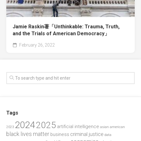
Jamie Raskin著「Unthinkable: Trauma, Truth,
and the Trials of American Democracy」
February 26, 2022
Tags
2024
2025
artificial intelligence
2023
asian american
black lives matter
criminal justice
business
data