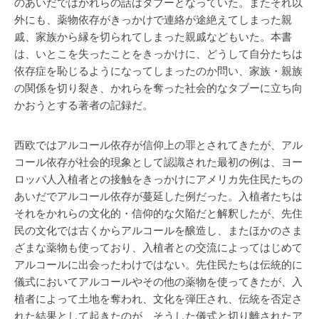
のあいだではかれらの話はタブーとなっていた。またそれ以
外にも、薬物依存がきっかけで連絡が途絶えてしまった親
戚、家族から縁を切られてしまった親戚などもいた。本書
は、いとこを失ったことをきっかけに、どうして自分たちは
依存症を恥じるようになってしまったのか問い、家族・親族
の関係を切り裂き、かれらを奪った社会的なタブーに立ち向
かおうとする著者の記録だ。
西欧ではアルコール依存が信仰上の罪とされてきたが、アル
コール依存が社会的現象として認識された最初の例は、ヨー
ロッパ人入植者との接触をきっかけにアメリカ先住民たちの
あいだでアルコール依存が蔓延した例だった。入植者たちは
それをかれらの文化的・信仰的な欠陥だと解釈したが、先住
民の文化では古くからアルコールを醸造し、またほかのさま
ざまな薬物も使っており、入植者との交流によってはじめて
アルコールに出会ったわけではない。先住民たちは伝統的に
儀式においてアルコールやその他の薬物を使ってきたが、入
植者によって土地を奪われ、文化を弾圧され、伝統を否定さ
れた結果として起きたのが、そうした儀式と切り離されたア