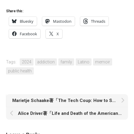
Share this:
Bluesky
Mastodon
Threads
Facebook
X
Tags:
2024
addiction
family
Latino
memoir
public health
Marietje Schaake著「The Tech Coup: How to Save Democracy from Silicon Valley」
Alice Driver著「Life and Death of the American Worker: The Immigrants Taking on America’s Largest Meatpacking Company」