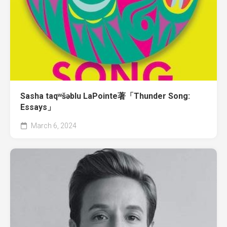
Sasha taqʷšəblu LaPointe著「Thunder Song:
Essays」
March 6, 2024