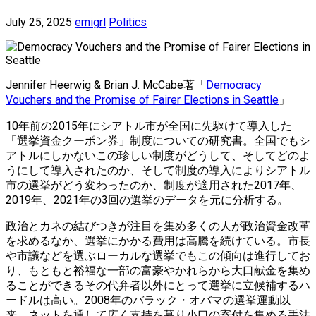
July 25, 2025
emigrl
Politics
Jennifer Heerwig & Brian J. McCabe著「
Democracy
Vouchers and the Promise of Fairer Elections in Seattle
」
10年前の2015年にシアトル市が全国に先駆けて導入した
「選挙資金クーポン券」制度についての研究書。全国でもシ
アトルにしかないこの珍しい制度がどうして、そしてどのよ
うにして導入されたのか、そして制度の導入によりシアトル
市の選挙がどう変わったのか、制度が適用された2017年、
2019年、2021年の3回の選挙のデータを元に分析する。
政治とカネの結びつきが注目を集め多くの人が政治資金改革
を求めるなか、選挙にかかる費用は高騰を続けている。市長
や市議などを選ぶローカルな選挙でもこの傾向は進行してお
り、もともと裕福な一部の富豪やかれらから大口献金を集め
ることができるその代弁者以外にとって選挙に立候補するハ
ードルは高い。2008年のバラック・オバマの選挙運動以
来、ネットを通して広く支持を募り小口の寄付を集める手法