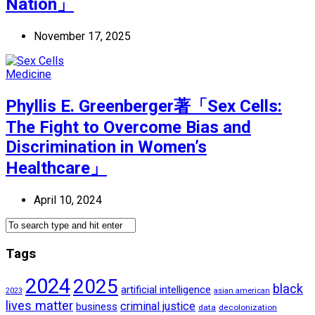
Nation」
November 17, 2025
Medicine
Phyllis E. Greenberger著「Sex Cells:
The Fight to Overcome Bias and
Discrimination in Women’s
Healthcare」
April 10, 2024
Tags
2024
2025
black
artificial intelligence
2023
asian american
lives matter
criminal justice
business
data
decolonization