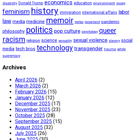
economics
education
Donald Trump
environment
essay
disability
history
feminism
labor
international affairs
immigration
memoir
law
media
medicine
pandemic
metoo
movement
politics
queer
pop culture
philosophy
psychology
racism
sexual violence
science
social
religion
sexuality
slavery
technology
transgender
tech bros
media
trauma
white
supremacy
Archives
April 2026
(2)
March 2026
(2)
February 2026
(15)
January 2026
(12)
December 2025
(17)
November 2025
(23)
October 2025
(28)
September 2025
(15)
August 2025
(32)
July 2025
(26)
June 2025
(30)