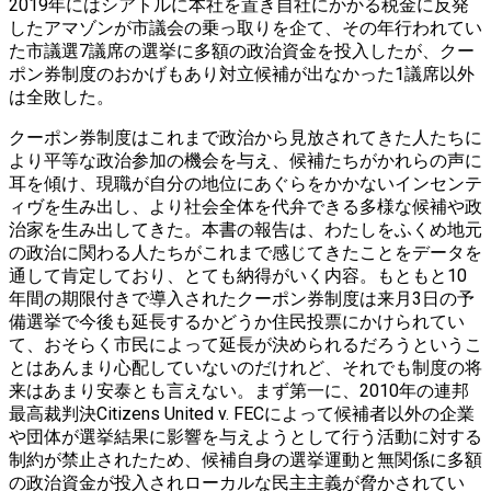
2019年にはシアトルに本社を置き自社にかかる税金に反発
したアマゾンが市議会の乗っ取りを企て、その年行われてい
た市議選7議席の選挙に多額の政治資金を投入したが、クー
ポン券制度のおかげもあり対立候補が出なかった1議席以外
は全敗した。
クーポン券制度はこれまで政治から見放されてきた人たちに
より平等な政治参加の機会を与え、候補たちがかれらの声に
耳を傾け、現職が自分の地位にあぐらをかかないインセンテ
ィヴを生み出し、より社会全体を代弁できる多様な候補や政
治家を生み出してきた。本書の報告は、わたしをふくめ地元
の政治に関わる人たちがこれまで感じてきたことをデータを
通して肯定しており、とても納得がいく内容。もともと10
年間の期限付きで導入されたクーポン券制度は来月3日の予
備選挙で今後も延長するかどうか住民投票にかけられてい
て、おそらく市民によって延長が決められるだろうというこ
とはあんまり心配していないのだけれど、それでも制度の将
来はあまり安泰とも言えない。まず第一に、2010年の連邦
最高裁判決Citizens United v. FECによって候補者以外の企業
や団体が選挙結果に影響を与えようとして行う活動に対する
制約が禁止されたため、候補自身の選挙運動と無関係に多額
の政治資金が投入されローカルな民主主義が脅かされてい