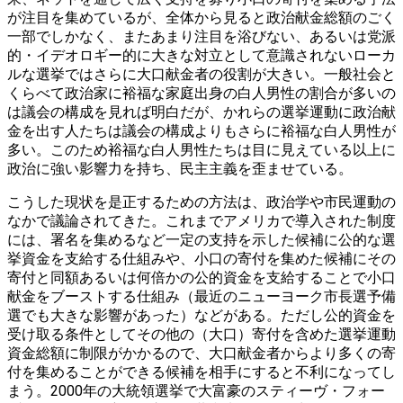
が注目を集めているが、全体から見ると政治献金総額のごく
一部でしかなく、またあまり注目を浴びない、あるいは党派
的・イデオロギー的に大きな対立として意識されないローカ
ルな選挙ではさらに大口献金者の役割が大きい。一般社会と
くらべて政治家に裕福な家庭出身の白人男性の割合が多いの
は議会の構成を見れば明白だが、かれらの選挙運動に政治献
金を出す人たちは議会の構成よりもさらに裕福な白人男性が
多い。このため裕福な白人男性たちは目に見えている以上に
政治に強い影響力を持ち、民主主義を歪ませている。
こうした現状を是正するための方法は、政治学や市民運動の
なかで議論されてきた。これまでアメリカで導入された制度
には、署名を集めるなど一定の支持を示した候補に公的な選
挙資金を支給する仕組みや、小口の寄付を集めた候補にその
寄付と同額あるいは何倍かの公的資金を支給することで小口
献金をブーストする仕組み（最近のニューヨーク市長選予備
選でも大きな影響があった）などがある。ただし公的資金を
受け取る条件としてその他の（大口）寄付を含めた選挙運動
資金総額に制限がかかるので、大口献金者からより多くの寄
付を集めることができる候補を相手にすると不利になってし
まう。2000年の大統領選挙で大富豪のスティーヴ・フォー