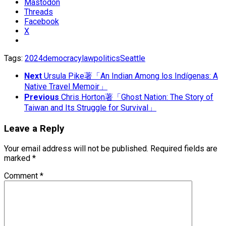
Mastodon
Threads
Facebook
X
Tags:
2024
democracy
law
politics
Seattle
Next
Ursula Pike著「An Indian Among los Indígenas: A
Native Travel Memoir」
Previous
Chris Horton著「Ghost Nation: The Story of
Taiwan and Its Struggle for Survival」
Leave a Reply
Your email address will not be published.
Required fields are
marked
*
Comment
*