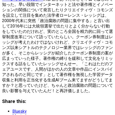
知った。早い段階でインターネットと法や著作権とイノベー
ションの関係について発言したりクリエイティヴ・コモンズ
を設立して注目を集めた法学者ローレンス・レッシグは、
2000年代末に突然「政治腐敗の問題に集中する」と言い出
して2016年には大統領選挙で出たりとよく分からない行動
をしていたのだけれど、実のところ全国を精力的に回って選
挙制度改革について語っていたらしい。クーポン券制度はレ
ッシグが考えたわけではないけれど、クリエイティヴ・コモ
ンズ以来シアトルのテクノロジー業界ではレッシグのファン
が多く、そこからレッシグが紹介したクーポン券制度の案が
広まっていった様子。著作権の縛りを緩和して文化をリミッ
クスする話をしていたレッシグせんせー、「これはただのフ
ェアユースです、人間がほかの人の文章や作品にインスパイ
アされるのと同じです」として著作権を無視した学習データ
収集と利用を正当化する生成AIブーム来てますがどうしてま
すか？と思っていたけど、ちゃんと政治腐敗の問題について
良い影響を与えていたんだ！と再評価しました。
Share this:
Bluesky