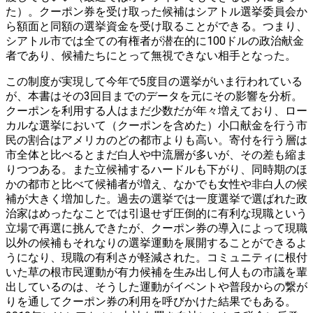
た）。クーポン券を受け取った候補はシアトル選挙委員会か
ら額面と同額の選挙資金を受け取ることができる。つまり、
シアトル市では全ての有権者が潜在的に100ドルの政治献金
者であり、候補たちにとって無視できない相手となった。
この制度が実現して今年で5度目の選挙がいま行われている
が、本書はその3回目までのデータを元にその影響を分析。
クーポンを利用する人はまだ少数だが年々増えており、ロー
カルな選挙において（クーポンを含めた）小口献金を行う市
民の割合はアメリカのどの都市よりも高い。寄付を行う層は
市全体と比べるとまだ白人や中流層が多いが、その差も縮ま
りつつある。また立候補するハードルも下がり、同時期のほ
かの都市と比べて候補者が増え、なかでも女性や非白人の候
補が大きく増加した。過去の選挙では一度選挙で選ばれた政
治家はめったなことでは引退せず圧倒的に有利な現職という
立場で再選に挑んできたが、クーポン券の導入によって現職
以外の候補もそれなりの選挙運動を展開することができるよ
うになり、現職の有利さが軽減された。コミュニティに根付
いた草の根市民運動が有力候補を生み出し何人もの市議を輩
出しているのは、そうした運動がイベントや普段からの繋が
りを通してクーポン券の利用を呼びかけた結果でもある。