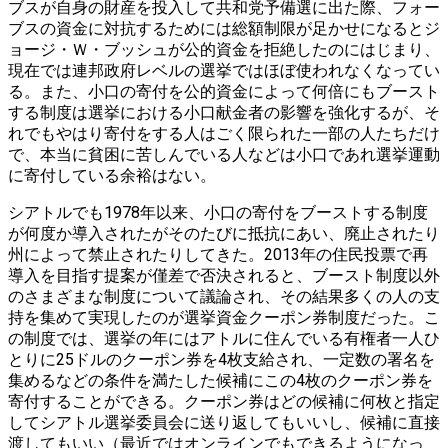
ブスが自身の財産を投入して共和党予備選に出た際、フォー
ブスの資金に対抗するためには総額制限が足かせになるとジ
ョージ・Ｗ・ブッシュが公的資金を拒絶したのにはじまり、
現在では連邦政府レベルの選挙ではほぼ使われなくなってい
る。また、小口の寄付を公的資金によって何倍にもブースト
する制度は選挙における小口献金者の影響を強化するが、そ
れでもやはり寄付をする人はごく限られた一部の人たちだけ
で、本当に貧困に苦しんでいる人などは小口であれ選挙運動
に寄付している余裕はない。
シアトルでも1978年以来、小口の寄付をブーストする制度
が何度か導入されたがそのたびに抵抗にあい、廃止されたり
州によって禁止されたりしてきた。2013年の住民投票で再
導入を目指す提案が僅差で否決されると、ブースト制度以外
のさまざまな制度について議論され、その結果多くの人の支
持を集めて実現したのが選挙資金クーポン券制度だった。こ
の制度では、選挙の年にはアトルに住んでいる有権者一人ひ
とりに25ドルのクーポン券を4枚支給され、一定数の署名を
集めるなどの条件を満たした候補にこの4枚のクーポン券を
寄付することができる。クーポン券はどの候補に何枚と指定
してシアトル選挙委員会に送り返してもいいし、候補に直接
渡してもいい（最近ではオンラインでもできるようになっ