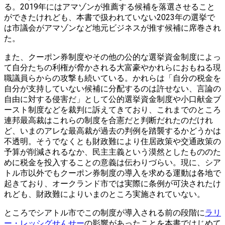
る。2019年にはアマゾンが推薦する候補を落選させること
ができたけれども、本書で扱われていない2023年の選挙で
は市議会がアマゾンなど地元ビジネスが推す候補に席巻され
た。
また、クーポン券制度やその他の公的な選挙資金制度によっ
て自分たちの利権が脅かされる大富豪やかれらにおもねる現
職議員らからの攻撃も続いている。かれらは「自分の税金を
自分が支持していない候補に分配するのは許せない、言論の
自由に対する侵害だ」として公的選挙資金制度や小口献金ブ
ースト制度などを裁判に訴えてきており、これまでのところ
連邦最高裁はこれらの制度を合憲だと判断だれたのだけれ
ど、いまのアレな最高裁が過去の判例を踏襲するかどうかは
不透明。そうでなくとも財政難により住居政策や交通政策の
予算が削減されるなか、民主主義という漠然としたもののた
めに税金を投入することの意義は伝わりづらい。現に、シア
トル市以外でもクーポン券制度の導入を求める運動は各地で
起きており、オークランド市では実際に条例が可決されたけ
れども、財政難によりいまのところ実施されていない。
ところでシアトル市でこの制度が導入される前の段階に
ラリ
ー・レッシグせんせー
の影響があったことを本書ではじめて