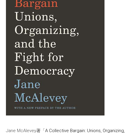
Jane McAlevey著「
A Collective Bargain: Unions, Organizing,