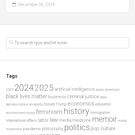
December 26, 2024
Tags
2024
2025
artificial intelligence
2023
asian american
black lives matter
criminal justice
business
data
economics
education
decolonization
Donald Trump
disability
history
feminism
environment
essay
immigration
memoir
law
labor
media
medicine
international affairs
metoo
politics
pop culture
philosophy
pandemic
movement