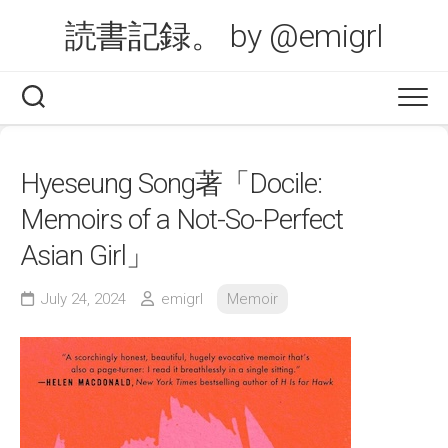
Skip
読書記録。 by @emigrl
to
content
Hyeseung Song著「Docile:
Memoirs of a Not-So-Perfect
Asian Girl」
July 24, 2024
emigrl
Memoir