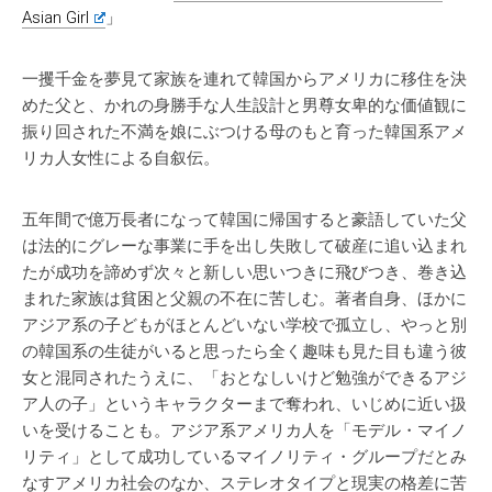
Asian Girl
」
一攫千金を夢見て家族を連れて韓国からアメリカに移住を決
めた父と、かれの身勝手な人生設計と男尊女卑的な価値観に
振り回された不満を娘にぶつける母のもと育った韓国系アメ
リカ人女性による自叙伝。
五年間で億万長者になって韓国に帰国すると豪語していた父
は法的にグレーな事業に手を出し失敗して破産に追い込まれ
たが成功を諦めず次々と新しい思いつきに飛びつき、巻き込
まれた家族は貧困と父親の不在に苦しむ。著者自身、ほかに
アジア系の子どもがほとんどいない学校で孤立し、やっと別
の韓国系の生徒がいると思ったら全く趣味も見た目も違う彼
女と混同されたうえに、「おとなしいけど勉強ができるアジ
ア人の子」というキャラクターまで奪われ、いじめに近い扱
いを受けることも。アジア系アメリカ人を「モデル・マイノ
リティ」として成功しているマイノリティ・グループだとみ
なすアメリカ社会のなか、ステレオタイプと現実の格差に苦