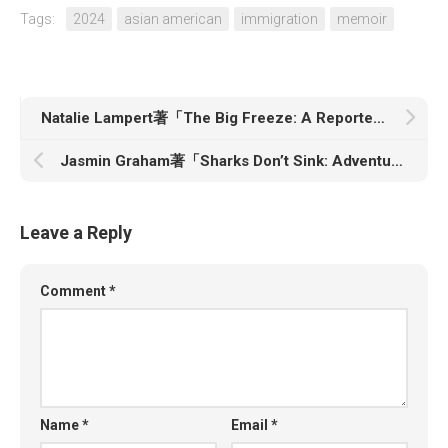
Tags:
2024
asian american
immigration
memoir
Natalie Lampert著「The Big Freeze: A Reporter’s Personal Journey into the World of Egg Freezing and the Quest to Control Our Fertility」
Jasmin Graham著「Sharks Don’t Sink: Adventures of a Rogue Shark Scientist」
Leave a Reply
Comment
*
Name
*
Email
*